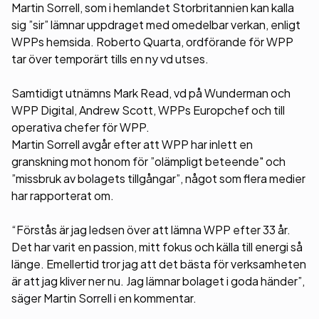
Martin Sorrell, som i hemlandet Storbritannien kan kalla
sig ”sir” lämnar uppdraget med omedelbar verkan, enligt
WPPs hemsida. Roberto Quarta, ordförande för WPP
tar över temporärt tills en ny vd utses.
Samtidigt utnämns Mark Read, vd på Wunderman och
WPP Digital, Andrew Scott, WPPs Europchef och till
operativa chefer för WPP.
Martin Sorrell avgår efter att WPP har inlett en
granskning mot honom för ”olämpligt beteende" och
”missbruk av bolagets tillgångar”, något som flera medier
har rapporterat om.
“Förstås är jag ledsen över att lämna WPP efter 33 år.
Det har varit en passion, mitt fokus och källa till energi så
länge. Emellertid tror jag att det bästa för verksamheten
är att jag kliver ner nu. Jag lämnar bolaget i goda händer”,
säger Martin Sorrell i en kommentar.