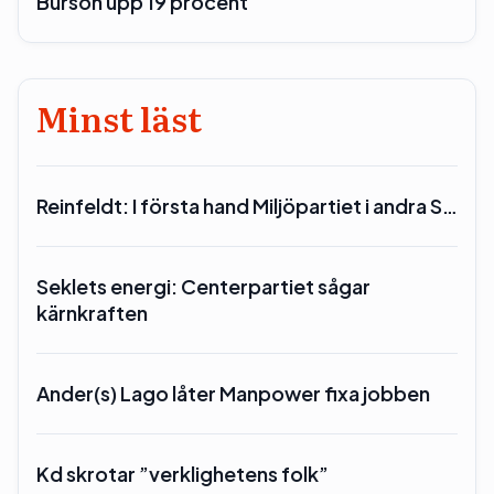
Burson upp 19 procent
Minst läst
Reinfeldt: I första hand Miljöpartiet i andra S…
Seklets energi: Centerpartiet sågar
kärnkraften
Ander(s) Lago låter Manpower fixa jobben
Kd skrotar ”verklighetens folk”