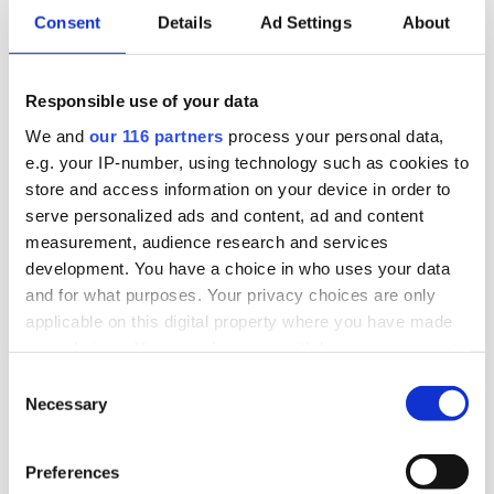
2026-07-20, 11:09
Consent
Details
Ad Settings
About
Kulturbyrå blir mindre
Kult PR, en pr-byrå nischad inom kultur, minskade
Responsible use of your data
under sitt senaste räkenskapsår.
We and
our 116 partners
process your personal data,
e.g. your IP-number, using technology such as cookies to
Affärer
Pr
store and access information on your device in order to
serve personalized ads and content, ad and content
2026-07-17, 06:20
measurement, audience research and services
Glam drar in miljonbelopp
development. You have a choice in who uses your data
and for what purposes. Your privacy choices are only
Den nystartade pr-byrån Glam drog in
applicable on this digital property where you have made
your choices. You can change or withdraw your consent
miljonbelopp under sitt första, förlängda
any time from the Cookie Declaration or by clicking on
räkenskapsår.
Consent
the Privacy trigger icon.
Necessary
Selection
Affärer
Pr
Find out more about how your personal data is processed
Preferences
and set your preferences in the
details section
.