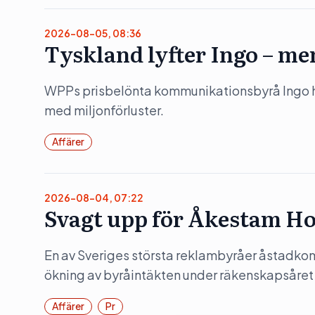
2026-08-05, 08:36
Tyskland lyfter Ingo – me
WPPs prisbelönta kommunikationsbyrå Ingo hö
med miljonförluster.
Affärer
2026-08-04, 07:22
Svagt upp för Åkestam Ho
En av Sveriges största reklambyråer åstadko
ökning av byråintäkten under räkenskapsåret
Affärer
Pr