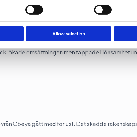
 our site with our social media, advertising and analytics partn
 provided to them or that they’ve collected from your use of their
t vinsten
Allow selection
ack, ökade omsättningen men tappade i lönsamhet u
-byrån Obeya gått med förlust. Det skedde räkenskap