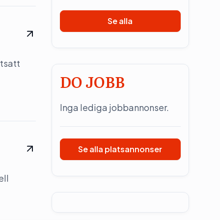
Se alla
tsatt
DO JOBB
Inga lediga jobbannonser.
Se alla platsannonser
ell