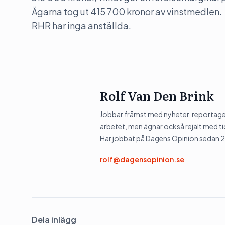
Ägarna tog ut 415 700 kronor av vinstmedlen.
RHR har inga anställda.
Rolf Van Den Brink
Jobbar främst med nyheter, reportage 
arbetet, men ägnar också rejält med tid
Har jobbat på Dagens Opinion sedan 
rolf@dagensopinion.se
Dela inlägg