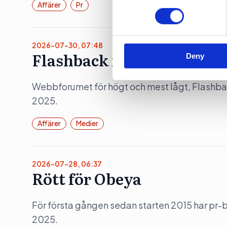
information about your use of
Affärer
Pr
other information that you’ve
2026-07-30, 07:48
Flashback investerade bor
Deny
Webbforumet för högt och mest lågt, Flashb
2025.
Affärer
Medier
2026-07-28, 06:37
Rött för Obeya
För första gången sedan starten 2015 har pr
2025.