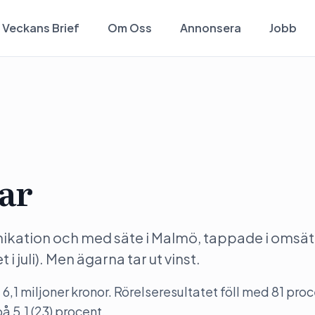
Veckans Brief
Om Oss
Annonsera
Jobb
ar
nikation och med säte i Malmö, tappade i omsät
 juli). Men ägarna tar ut vinst.
,1 miljoner kronor. Rörelseresultatet föll med 81 proce
å 5,1 (23) procent.