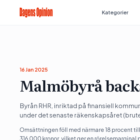
Kategorier
16 Jan 2025
Malmöbyrå back
Byrån RHR, inriktad på finansiell kommu
under det senaste räkenskapsåret (brutet i
Omsättningen föll med närmare 18 procent till 6
316 000 kronor, vilket ger en rörelsemarginal p