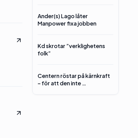
Ander(s) Lago låter
Manpower fixa jobben
Kd skrotar ”verklighetens
folk”
Centern röstar på kärnkraft
– för att den inte …