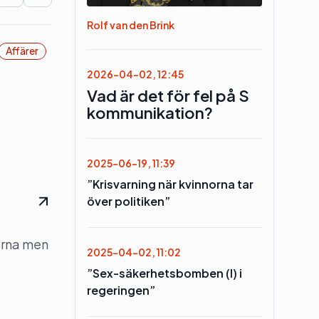
Rolf van den Brink
Affärer
2026-04-02, 12:45
Vad är det för fel på S
kommunikation?
2025-06-19, 11:39
”Krisvarning när kvinnorna tar
över politiken”
erna men
2025-04-02, 11:02
”Sex-säkerhetsbomben (l) i
regeringen”