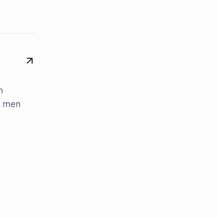
n
, men