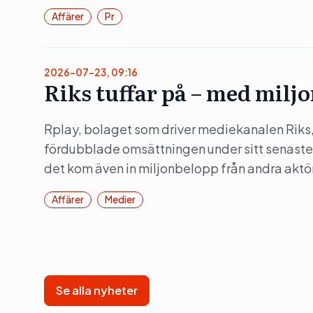
Affärer
Pr
2026-07-23, 09:16
Riks tuffar på – med milj
Rplay, bolaget som driver mediekanalen Riks
fördubblade omsättningen under sitt senaste
det kom även in miljonbelopp från andra aktör
Affärer
Medier
Se alla nyheter