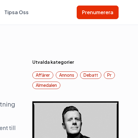
Tipsa Oss
Prenumerera
Utvalda kategorier
Affärer
Annons
Debatt
Pr
Almedalen
tning
nt till