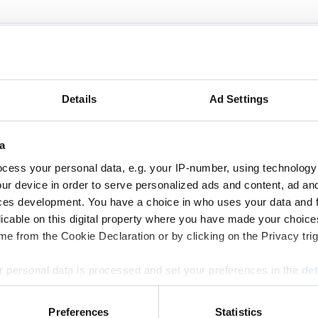
Details
Ad Settings
n och vinsten under 2025.
a
cess your personal data, e.g. your IP-number, using technology
ur device in order to serve personalized ads and content, ad a
ces development. You have a choice in who uses your data and 
licable on this digital property where you have made your choic
ersen
e from the Cookie Declaration or by clicking on the Privacy trig
 personal data is processed and set your preferences in the
det
5 både intäkten och lönsamheten och passerade 70
e content and ads, to provide social media features and to analy
Preferences
Statistics