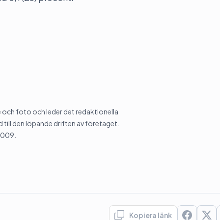
och foto och leder det redaktionella
 till den löpande driften av företaget.
2009.
Kopiera länk