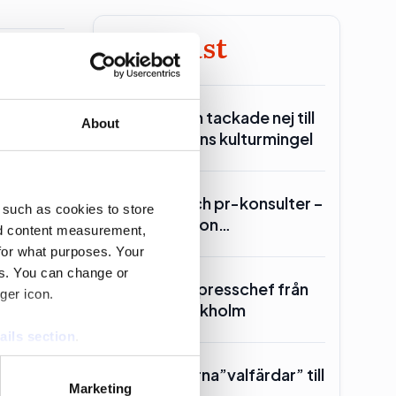
Mest läst
Över hälften tackade nej till
About
statministerns kulturmingel
Lars Lerin och pr-konsulter –
 such as cookies to store
Ulf Kristersson…
nd content measurement,
for what purposes. Your
es. You can change or
SKR hämtar presschef från
ger icon.
Region Stockholm
ails section
.
0
Toppolitikerna”valfärdar” till
se our traffic. We also share
Marketing
Piteå