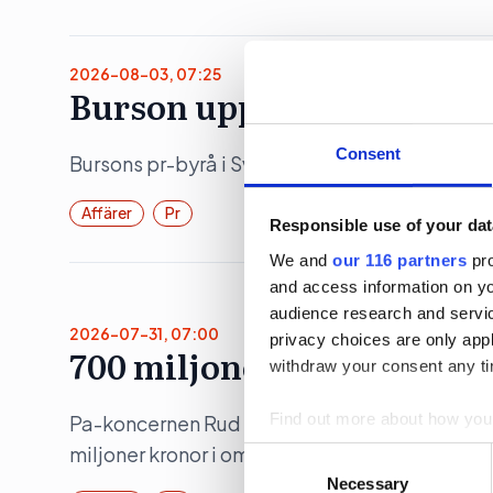
2026-08-03, 07:25
Burson upp 19 procent
Consent
Bursons pr-byrå i Sverige ökade både intäkte
Affärer
Pr
Responsible use of your dat
We and
our 116 partners
pro
and access information on yo
audience research and servi
2026-07-31, 07:00
privacy choices are only app
700 miljoner för Rud Ped
withdraw your consent any tim
Find out more about how your
Pa-koncernen Rud Pedersen ökade under 202
miljoner kronor i omsättning.
Consent
We use cookies to personalis
Selection
Necessary