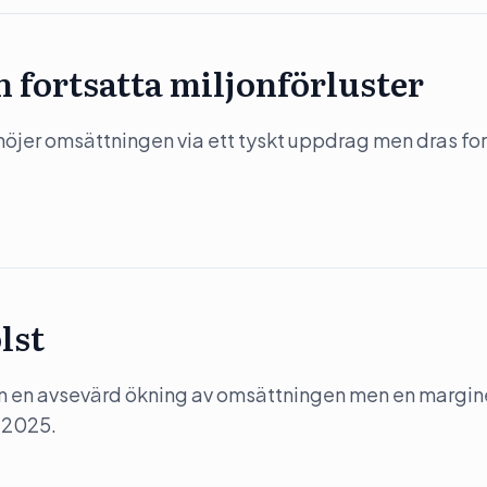
n fortsatta miljonförluster
jer omsättningen via ett tyskt uppdrag men dras for
lst
m en avsevärd ökning av omsättningen men en margin
 2025.