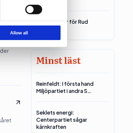
ers who may combine it with
 services.
700 miljoner för Rud
Pedersen
Allow all
nder
Minst läst
Reinfeldt: I första hand
Miljöpartiet i andra S…
Seklets energi:
Centerpartiet sågar
såret
kärnkraften