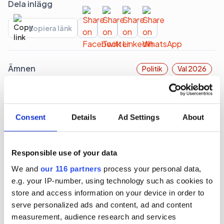
Dela inlägg
Kopiera länk
Ämnen
Politik
Val 2026
Liknande artiklar
Consent
Details
Ad Settings
About
Verktyg och strategier som moderna team
behöver för att hjälpa sina företag att växa.
Responsible use of your data
We and
our 116 partners
process your personal data,
2026-08-07, 12:32
e.g. your IP-number, using technology such as cookies to
M vill vinna valet genom att spara
store and access information on your device in order to
pengar
serve personalized ads and content, ad and content
measurement, audience research and services
Med ett paket av åtgärder vill Moderaterna