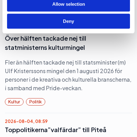
Allow selection
Medier
Val 2026
Deny
2026-08-04, 15:11
Över hälften tackade nej till
statministerns kulturmingel
Fler än hälften tackade nej till statsminister (m)
Ulf Kristerssons mingel den 1 augusti 2026 för
personer i de kreativa och kulturella branscherna,
i samband med Pride-veckan.
Kultur
Politik
2026-08-04, 08:59
Toppolitikerna”valfärdar” till Piteå