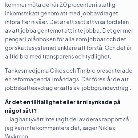
kommer möta de här 20 procenten i statlig
inkomstskatt genom att med jobbavdraget
införa fler nivåer. Det är ett sätt att visa fördelen
av att jobba gentemot att inte jobba. Det ger mer
pengar i plånboken för alla som jobbar och det
gör skattesystemet enklare att förstå. Och det är
alltid bra med transparens och tydlighet.
Tankesmedjorna Oikos och Timbro presenterade
en reformagenda i måndags. Där föreslår de att
jobbskatteavdrag ersätts av ’jobbgrundavdrag’.
Är det en tillfällighet eller är ni synkade på
något sätt?
– Jag har tyvärr inte tagit del av deras rapport så
jag kan inte kommentera det, säger Niklas
Wykman.