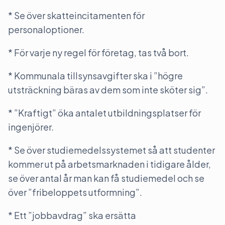
* Se över skatteincitamenten för
personaloptioner.
* För varje ny regel för företag, tas två bort.
* Kommunala tillsynsavgifter ska i ”högre
utsträckning bäras av dem som inte sköter sig”.
* ”Kraftigt” öka antalet utbildningsplatser för
ingenjörer.
* Se över studiemedelssystemet så att studenter
kommer ut på arbetsmarknaden i tidigare ålder,
se över antal år man kan få studiemedel och se
över ”fribeloppets utformning”.
* Ett ”jobbavdrag” ska ersätta