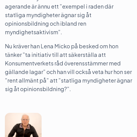
agerande är ännu ett ”exempel i raden där
statliga myndigheter ägnar sig åt
opinionsbildning och ibland ren
myndighetsaktivism”.
Nu kräver han Lena Micko på besked om hon
tänker ”ta initiativ till att säkerställa att
Konsumentverkets råd överensstämmer med
gällande lagar” och han vill också veta hur hon ser
”rent allmänt på” att ”statliga myndigheter ägnar
sig åt opinionsbildning?”.