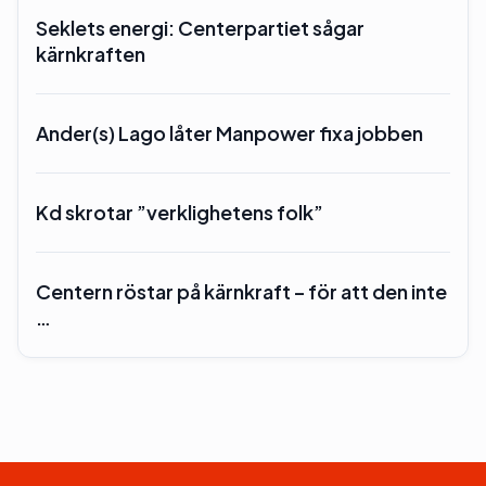
Seklets energi: Centerpartiet sågar
kärnkraften
Ander(s) Lago låter Manpower fixa jobben
Kd skrotar ”verklighetens folk”
Centern röstar på kärnkraft – för att den inte
…