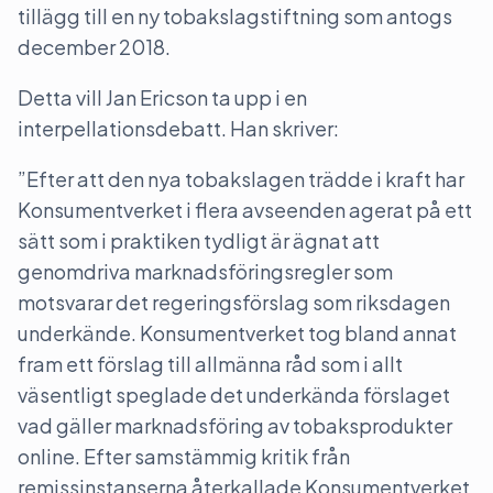
tillägg till en ny tobakslagstiftning som antogs
december 2018.
Detta vill Jan Ericson ta upp i en
interpellationsdebatt. Han skriver:
”Efter att den nya tobakslagen trädde i kraft har
Konsumentverket i flera avseenden agerat på ett
sätt som i praktiken tydligt är ägnat att
genomdriva marknadsföringsregler som
motsvarar det regeringsförslag som riksdagen
underkände. Konsumentverket tog bland annat
fram ett förslag till allmänna råd som i allt
väsentligt speglade det underkända förslaget
vad gäller marknadsföring av tobaksprodukter
online. Efter samstämmig kritik från
remissinstanserna återkallade Konsumentverket