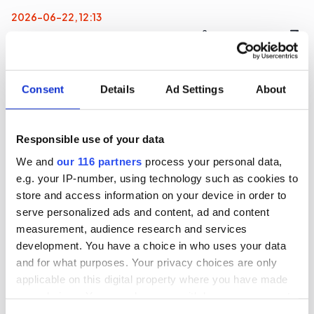
2026-06-22, 12:13
Regeringens nya filmpolitik sågas
Regeringen har knappt presenterat sin
proposition ”Ny politisk inriktning för ett starkare
Consent
Details
Ad Settings
About
filmland”, förrän den sågas.
Responsible use of your data
Kultur
Politik
We and
our 116 partners
process your personal data,
e.g. your IP-number, using technology such as cookies to
2026-06-22, 06:28
store and access information on your device in order to
Magdalena Andersson (s)
serve personalized ads and content, ad and content
turistkampanjar
measurement, audience research and services
development. You have a choice in who uses your data
Nej det blir inte Botkyrka när partiledaren (s)
and for what purposes. Your privacy choices are only
Magdalena Andersson ger sig ut på en två dagars
applicable on this digital property where you have made
your choices. You can change or withdraw your consent
valturné i Sverige. Dock blir det flera klassiska
any time from the Cookie Declaration or by clicking on