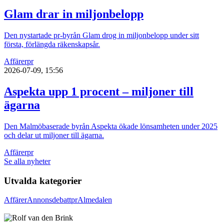
Glam drar in miljonbelopp
Den nystartade pr-byrån Glam drog in miljonbelopp under sitt
första, förlängda räkenskapsår.
Affärer
pr
2026-07-09, 15:56
Aspekta upp 1 procent – miljoner till
ägarna
Den Malmöbaserade byrån Aspekta ökade lönsamheten under 2025
och delar ut miljoner till ägarna.
Affärer
pr
Se alla nyheter
Utvalda kategorier
Affärer
Annons
debatt
pr
Almedalen