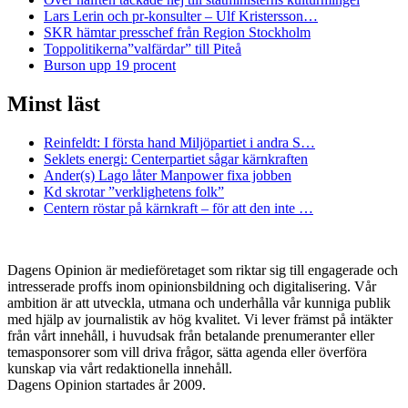
Lars Lerin och pr-konsulter – Ulf Kristersson…
SKR hämtar presschef från Region Stockholm
Toppolitikerna”valfärdar” till Piteå
Burson upp 19 procent
Minst läst
Reinfeldt: I första hand Miljöpartiet i andra S…
Seklets energi: Centerpartiet sågar kärnkraften
Ander(s) Lago låter Manpower fixa jobben
Kd skrotar ”verklighetens folk”
Centern röstar på kärnkraft – för att den inte …
Dagens Opinion är medieföretaget som riktar sig till engagerade och
intresserade proffs inom opinionsbildning och digitalisering. Vår
ambition är att utveckla, utmana och underhålla vår kunniga publik
med hjälp av journalistik av hög kvalitet. Vi lever främst på intäkter
från vårt innehåll, i huvudsak från betalande prenumeranter eller
temasponsorer som vill driva frågor, sätta agenda eller överföra
kunskap via vårt redaktionella innehåll.
Dagens Opinion startades år 2009.