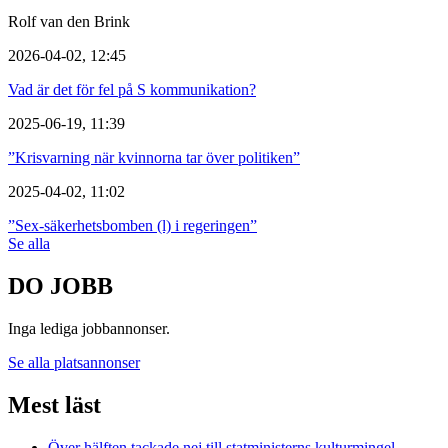
Rolf van den Brink
2026-04-02, 12:45
Vad är det för fel på S kommunikation?
2025-06-19, 11:39
”Krisvarning när kvinnorna tar över politiken”
2025-04-02, 11:02
”Sex-säkerhetsbomben (l) i regeringen”
Se alla
DO JOBB
Inga lediga jobbannonser.
Se alla platsannonser
Mest läst
Över hälften tackade nej till statministerns kulturmingel