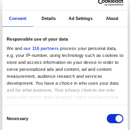
2026-08-06, 06:06
Geelmuyden Kiese ökar – men vänder till
Consent
Details
Ad Settings
About
förlust
Geelmuyden Kiese fusionerade under 2025 in förvärven Wikberg &
Responsible use of your data
Frisk och Hoc och ökade intäkterna men vände till en förlust.
We and
our 116 partners
process your personal data,
Affärer
pr
2026-08-04, 07:22
e.g. your IP-number, using technology such as cookies to
store and access information on your device in order to
Svagt upp för Åkestam Holst
serve personalized ads and content, ad and content
measurement, audience research and services
En av Sveriges största reklambyråer åstadkom en avsevärd ökning
development. You have a choice in who uses your data
av omsättningen men en marginell ökning av byråintäkten under
räkenskapsåret 2025.
and for what purposes. Your privacy choices are only
applicable on this digital property where you have made
Affärer
pr
your choices. You can change or withdraw your consent
2026-08-03, 07:25
any time from the Cookie Declaration or by clicking on
Consent
Burson upp 19 procent
the Privacy trigger icon.
Necessary
Selection
Bursons pr-byrå i Sverige ökade både intäkten och vinsten under