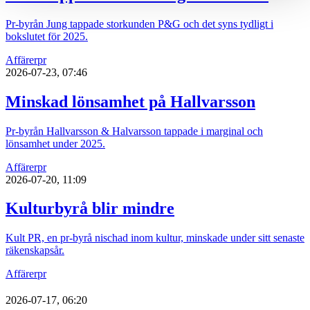
Pr-byrån Jung tappade storkunden P&G och det syns tydligt i
bokslutet för 2025.
Affärer
pr
2026-07-23, 07:46
Minskad lönsamhet på Hallvarsson
Pr-byrån Hallvarsson & Halvarsson tappade i marginal och
lönsamhet under 2025.
Affärer
pr
2026-07-20, 11:09
Kulturbyrå blir mindre
Kult PR, en pr-byrå nischad inom kultur, minskade under sitt senaste
räkenskapsår.
Affärer
pr
2026-07-17, 06:20