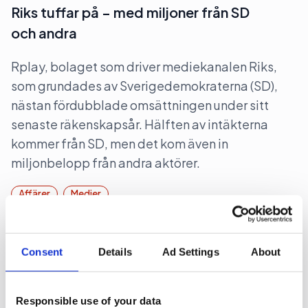
Riks tuffar på – med miljoner från SD
och andra
Rplay, bolaget som driver mediekanalen Riks,
som grundades av Sverigedemokraterna (SD),
nästan fördubblade omsättningen under sitt
senaste räkenskapsår. Hälften av intäkterna
kommer från SD, men det kom även in
miljonbelopp från andra aktörer.
Affärer
Medier
2026-07-08, 07:36
Consent
Details
Ad Settings
About
Reklamprofil ska lyfta fotograferna
Svenska Fotografers Förbund (SFF) tar in en profil
Responsible use of your data