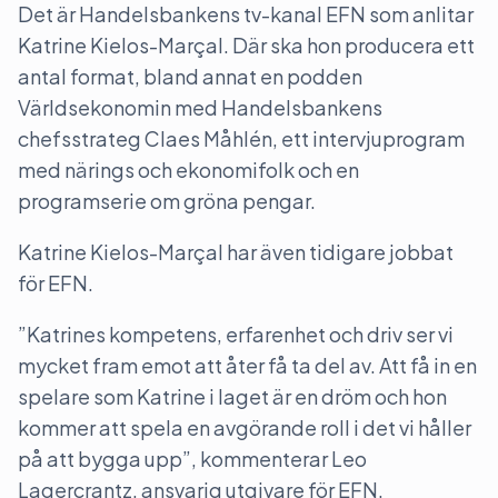
Det är Handelsbankens tv-kanal EFN som anlitar
Katrine Kielos-Marçal. Där ska hon producera ett
antal format, bland annat en podden
Världsekonomin med Handelsbankens
chefsstrateg Claes Måhlén, ett intervjuprogram
med närings och ekonomifolk och en
programserie om gröna pengar.
Katrine Kielos-Marçal har även tidigare jobbat
för EFN.
”Katrines kompetens, erfarenhet och driv ser vi
mycket fram emot att åter få ta del av. Att få in en
spelare som Katrine i laget är en dröm och hon
kommer att spela en avgörande roll i det vi håller
på att bygga upp”, kommenterar Leo
Lagercrantz, ansvarig utgivare för EFN.