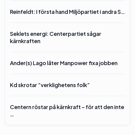
Reinfeldt: I första hand Miljöpartiet i andra S…
Seklets energi: Centerpartiet sågar
kärnkraften
Ander(s) Lago låter Manpower fixa jobben
Kd skrotar ”verklighetens folk”
Centern röstar på kärnkraft – för att den inte
…