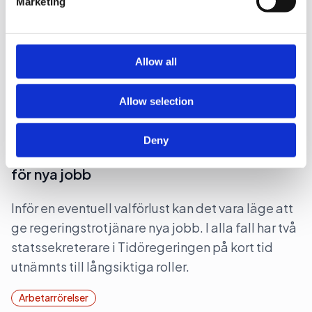
Marketing
EFN-grundare till Hemily
our social media, advertising and analytics partners who
may combine it with other information that you’ve
Hemnet-utmanaren Hemeiy tar in två profiler
provided to them or that they’ve collected from your use
of their services.
från EFN-sfären.
Allow all
Medier
Allow selection
2026-07-03, 14:27
Deny
Statssekreterare lämnar regeringen
för nya jobb
Inför en eventuell valförlust kan det vara läge att
ge regeringstrotjänare nya jobb. I alla fall har två
statssekreterare i Tidöregeringen på kort tid
utnämnts till långsiktiga roller.
Arbetarrörelser