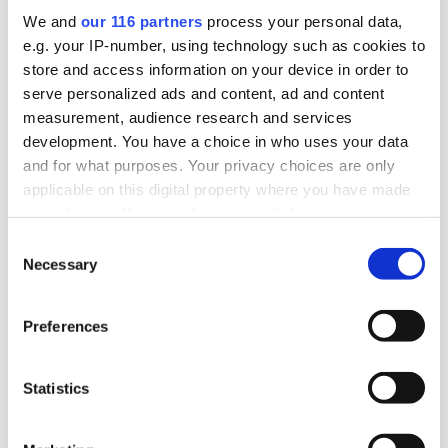
från reklambranschen som ny
We and
our 116 partners
process your personal data,
verksamhetsledare.
e.g. your IP-number, using technology such as cookies to
store and access information on your device in order to
Arbetarrörelser
serve personalized ads and content, ad and content
measurement, audience research and services
2026-07-07, 15:17
development. You have a choice in who uses your data
Swedish Match attackerar Frankrike
and for what purposes. Your privacy choices are only
applicable on this digital property where you have made
Swedish Match som ägs av amerikanska Philip
your choices. You can change or withdraw your consent
any time from the Cookie Declaration or by clicking on
Morris attackerar Frankrike. Via ett
Consent
the Privacy trigger icon.
Necessary
Selection
pressmeddelande pekas Frankrike ut som
”Europas centrum för illegal cigaretthandel”.
Find out more about how your personal data is processed
Preferences
and set your preferences in the
details section
.
Kampanj
Medier
We use cookies to personalise content and ads, to
Statistics
provide social media features and to analyse our traffic.
2026-07-07, 08:22
We also share information about your use of our site with