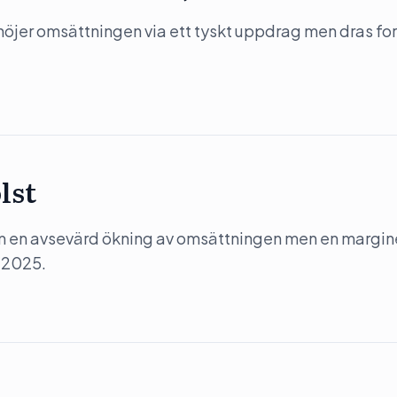
jer omsättningen via ett tyskt uppdrag men dras for
lst
m en avsevärd ökning av omsättningen men en margin
 2025.