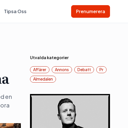
Tipsa Oss
Prenumerera
Utvalda kategorier
Affärer
Annons
Debatt
Pr
na
Almedalen
ed en
tora