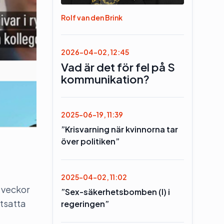
Rolf van den Brink
2026-04-02, 12:45
Vad är det för fel på S
kommunikation?
2025-06-19, 11:39
”Krisvarning när kvinnorna tar
över politiken”
2025-04-02, 11:02
 veckor
”Sex-säkerhetsbomben (l) i
utsatta
regeringen”