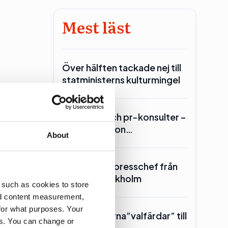
Mest läst
Över hälften tackade nej till
statministerns kulturmingel
Lars Lerin och pr-konsulter –
Ulf Kristersson…
About
SKR hämtar presschef från
Region Stockholm
 such as cookies to store
nd content measurement,
for what purposes. Your
Toppolitikerna”valfärdar” till
Affärer
es. You can change or
Piteå