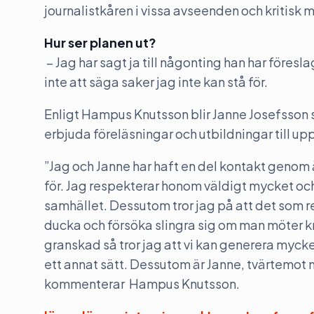
journalistkåren i vissa avseenden och kritisk
Hur ser planen ut?
– Jag har sagt ja till någonting han har föresla
inte att säga saker jag inte kan stå för.
Enligt Hampus Knutsson blir Janne Josefsson
erbjuda föreläsningar och utbildningar till u
”Jag och Janne har haft en del kontakt genom 
för. Jag respekterar honom väldigt mycket och 
samhället. Dessutom tror jag på att det som re
ducka och försöka slingra sig om man möter kr
granskad så tror jag att vi kan generera mycket
ett annat sätt. Dessutom är Janne, tvärtemot m
kommenterar Hampus Knutsson.