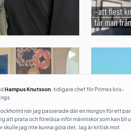
ed
Hampus Knutsson
, tidigare chef för Primes kris-
ings.
tockholm) när jag passerade där en morgon för ett par
g att prata och föreläsa inför människor som kan bli 
ör skulle jag inte kunna göra det. Jag är kritisk mot