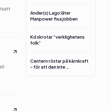
tsatt
Ander(s) Lago låter
Manpower fixa jobben
Kd skrotar ”verklighetens
folk”
Centern röstar på kärnkraft
ell
– för att den inte …