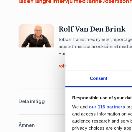
läs en längre intervju med Janne Josefsson 
Rolf Van Den Brink
Jobbar främst med nyheter, reportage 
arbetet, men ägnar också rejält med tid
Har jobbat på Dagens Opinion sedan 
rolf@dagensopinion.se
Consent
Responsible use of your dat
Dela inlägg
We and
our 116 partners
pro
and access information on yo
audience research and servi
Ämnen
privacy choices are only app