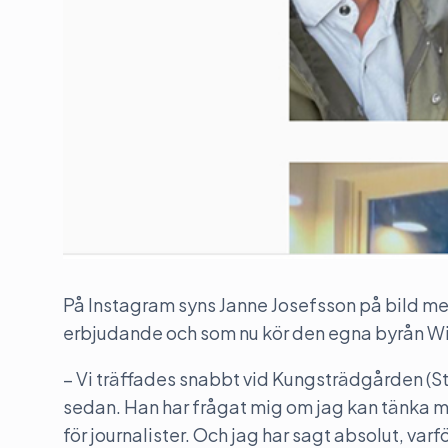
På Instagram syns Janne Josefsson på bild m
erbjudande och som nu kör den egna byrån W
– Vi träffades snabbt vid Kungsträdgården (S
sedan. Han har frågat mig om jag kan tänka mi
för journalister. Och jag har sagt absolut, varf