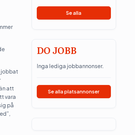
Se alla
kommer
DO JOBB
de
Inga lediga jobbannonser.
g jobbat
r
än att
Se alla platsannonser
tt vara
sig på
med”,