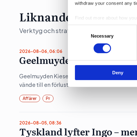
withdraw your consent any tim
Liknande artiklar
Find out more about how your
Consent
Verktyg och strategier som moderna team 
We use cookies to personalis
Selection
Necessary
information about your use of
other information that you’ve
2026-08-06, 06:06
Geelmuyden Kiese ökar – m
Deny
Geelmuyden Kiese fusionerade under 2025 in 
vände till en förlust.
Affärer
Pr
2026-08-05, 08:36
Tyskland lyfter Ingo – me