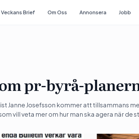
Veckans Brief
Om Oss
Annonsera
Jobb
 om pr-byrå-planer
list Janne Josefsson kommer att tillsammans m
som vill veta mer om hur man ska agera när de s