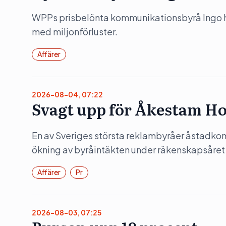
WPPs prisbelönta kommunikationsbyrå Ingo hö
med miljonförluster.
Affärer
2026-08-04, 07:22
Svagt upp för Åkestam Ho
En av Sveriges största reklambyråer åstadko
ökning av byråintäkten under räkenskapsåret
Affärer
Pr
2026-08-03, 07:25