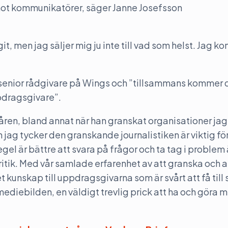
 mot kommunikatörer, säger Janne Josefsson
git, men jag säljer mig ju inte till vad som helst. Jag 
 senior rådgivare på Wings och ”tillsammans kommer 
ppdragsgivare”.
åren, bland annat när han granskat organisationer ja
jag tycker den granskande journalistiken är viktig fö
gel är bättre att svara på frågor och ta tag i problem 
itik. Med vår samlade erfarenhet av att granska och a
 kunskap till uppdragsgivarna som är svårt att få till 
ediebilden, en väldigt trevlig prick att ha och göra 