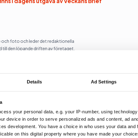
finns i dagens utgåva av Veckans Brief
och foto och leder det redaktionella
 till den löpande driften av företaget.
2009.
Details
Ad Settings
a
Kopiera länk
cess your personal data, e.g. your IP-number, using technology
ur device in order to serve personalized ads and content, ad a
ces development. You have a choice in who uses your data and 
licable on this digital property where you have made your choic