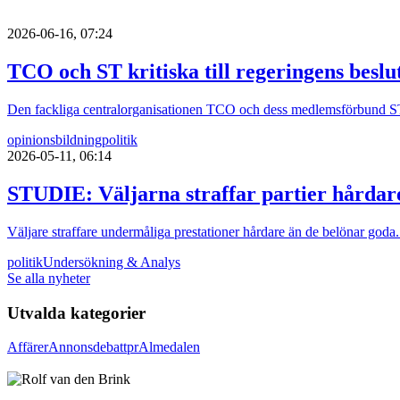
2026-06-16, 07:24
TCO och ST kritiska till regeringens besl
Den fackliga centralorganisationen TCO och dess medlemsförbund ST är 
opinionsbildning
politik
2026-05-11, 06:14
STUDIE: Väljarna straffar partier hårdar
Väljare straffare undermåliga prestationer hårdare än de belönar goda.
politik
Undersökning & Analys
Se alla nyheter
Utvalda kategorier
Affärer
Annons
debatt
pr
Almedalen