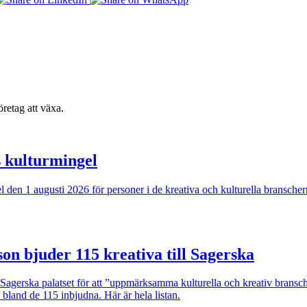
retag att växa.
s kulturmingel
ngel den 1 augusti 2026 för personer i de kreativa och kulturella bransc
son bjuder 115 kreativa till Sagerska
i Sagerska palatset för att ”uppmärksamma kulturella och kreativ brans
 bland de 115 inbjudna. Här är hela listan.