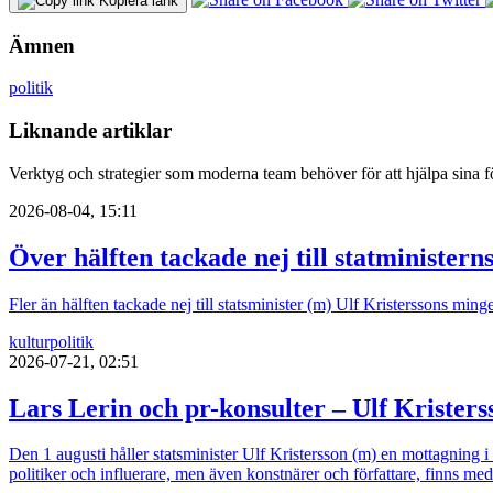
Kopiera länk
Ämnen
politik
Liknande artiklar
Verktyg och strategier som moderna team behöver för att hjälpa sina fö
2026-08-04, 15:11
Över hälften tackade nej till statministern
Fler än hälften tackade nej till statsminister (m) Ulf Kristerssons mi
kultur
politik
2026-07-21, 02:51
Lars Lerin och pr-konsulter – Ulf Kristers
Den 1 augusti håller statsminister Ulf Kristersson (m) en mottagning 
politiker och influerare, men även konstnärer och författare, finns med