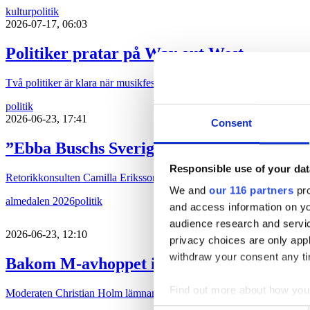
kultur
politik
2026-07-17, 06:03
Politiker pratar på Way out West
Två politiker är klara när musikfestivalen Way out West återinför sa
politik
2026-06-23, 17:41
Consent
”Ebba Buschs Sverigedröm kräver hårdare
Responsible use of your dat
Retorikkonsulten Camilla Eriksson analyserar partiledartalen i Almed
We and
our 116 partners
pro
almedalen 2026
politik
and access information on yo
audience research and servi
2026-06-23, 12:10
privacy choices are only app
withdraw your consent any tim
Bakom M-avhoppet i Karlstad
Find out more about how your
Moderaten Christian Holm lämnar sina politiska uppdrag i Karlstad kom