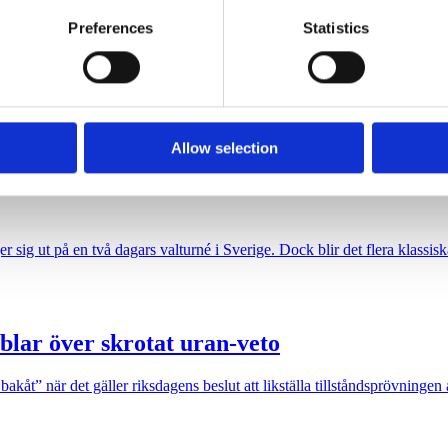
e content and ads, to provide social media features and to analy
Preferences
Statistics
 our site with our social media, advertising and analytics partn
 provided to them or that they’ve collected from your use of their
ng för ett starkare filmland”, förrän den sågas.
Allow selection
sig ut på en två dagars valturné i Sverige. Dock blir det flera klassiska
blar över skrotat uran-veto
akåt” när det gäller riksdagens beslut att likställa tillståndsprövninge