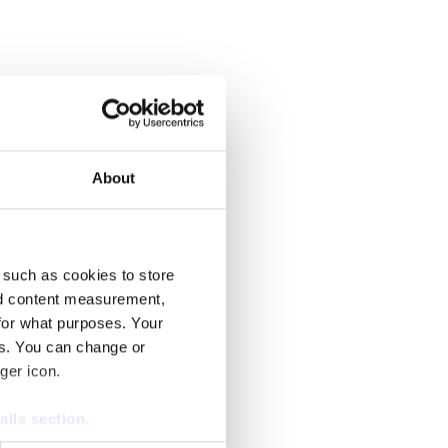
leder Svenska Nyheter i SVT.
About
r KD-ledaren Ebba Busch tal.
 such as cookies to store
nd content measurement,
for what purposes. Your
es. You can change or
ger icon.
ails section
.
källor pekar ut anledningen.