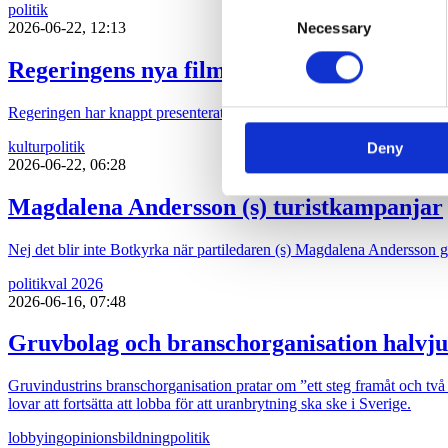
Consent
politik
We use cookies to personalis
2026-06-22, 12:13
Necessary
Selection
information about your use of
Regeringens nya filmpolitik sågas
other information that you’ve
Regeringen har knappt presenterat sin proposition ”Ny politisk inriktni
kultur
politik
Deny
2026-06-22, 06:28
Magdalena Andersson (s) turistkampanjar
Nej det blir inte Botkyrka när partiledaren (s) Magdalena Andersson ger 
politik
val 2026
2026-06-16, 07:48
Gruvbolag och branschorganisation halvju
Gruvindustrins branschorganisation pratar om ”ett steg framåt och två b
lovar att fortsätta att lobba för att uranbrytning ska ske i Sverige.
lobbying
opinionsbildning
politik