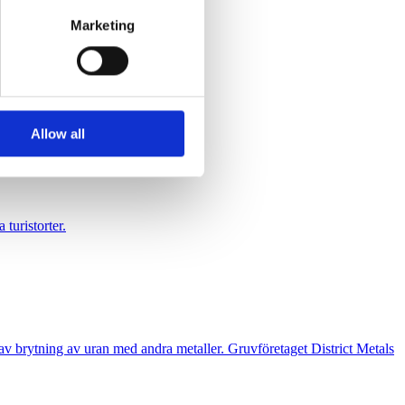
se our traffic. We also share
Marketing
ers who may combine it with
 services.
Allow all
 turistorter.
n av brytning av uran med andra metaller. Gruvföretaget District Metals