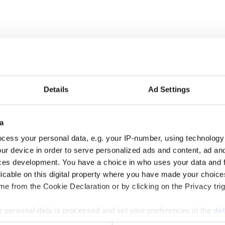
mtal i programmet. Programledare är Messiah Hallberg, som vanligtvis 
Details
Ad Settings
 auktoritet”
a
alen via sin proprietära varumärkesmodell Field of Meaning. Först ut ä
cess your personal data, e.g. your IP-number, using technology
ur device in order to serve personalized ads and content, ad a
ces development. You have a choice in who uses your data and 
licable on this digital property where you have made your choic
e from the Cookie Declaration or by clicking on the Privacy trig
 personal data is processed and set your preferences in the
det
mun och drar tillbaka sin kandidatur inför höstens riksdagsval. Flera 