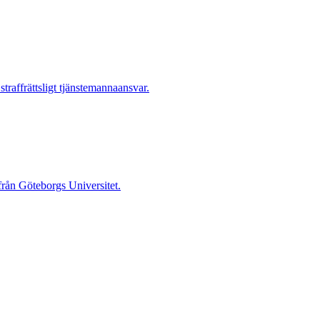
raffrättsligt tjänstemannaansvar.
 från Göteborgs Universitet.