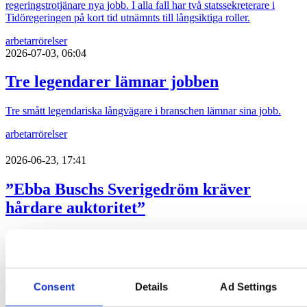
regeringstrotjänare nya jobb. I alla fall har två statssekreterare i
Tidöregeringen på kort tid utnämnts till långsiktiga roller.
arbetarrörelser
2026-07-03, 06:04
Tre legendarer lämnar jobben
Tre smått legendariska långvägare i branschen lämnar sina jobb.
arbetarrörelser
2026-06-23, 17:41
”Ebba Buschs Sverigedröm kräver
hårdare auktoritet”
Retorikkonsulten Camilla Eriksson analyserar partiledartalen i
Almedalen via sin proprietära varumärkesmodell Field of Meaning.
Först ut är KD-ledaren Ebba Busch tal.
almedalen 2026
politik
Consent
Details
Ad Settings
2026-06-23, 12:10