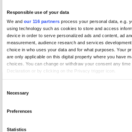
Bakom M-avhoppet i Karlstad
Responsible use of your data
Moderaten Christian Holm lämnar sina politiska uppdrag i Karlstad
We and
our 116 partners
process your personal data, e.g. 
kommun och drar tillbaka sin kandidatur inför höstens riksdagsval.
using technology such as cookies to store and access infor
Flera källor pekar ut anledningen.
device in order to serve personalized ads and content, ad an
politik
measurement, audience research and services development
Se alla nyheter
choice in who uses your data and for what purposes. Your p
are only applicable on this digital property where you have 
Utvalda kategorier
choices. You can change or withdraw your consent any time
Affärer
Annons
debatt
pr
Almedalen
Declaration or by clicking on the Privacy trigger icon.
Find out more about how your personal data is processed an
Consent
preferences in the
details section
.
Necessary
Selection
We use cookies to personalise content and ads, to provide s
Preferences
features and to analyse our traffic. We also share informatio
of our site with our social media, advertising and analytics 
combine it with other information that you’ve provided to them
Statistics