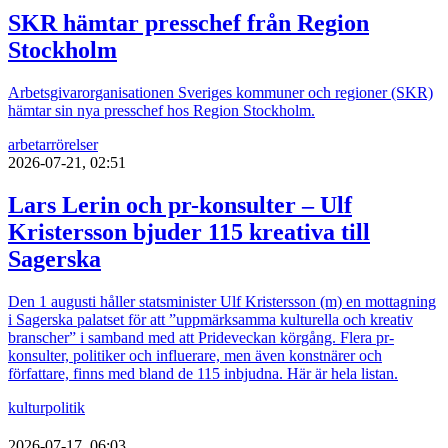
SKR hämtar presschef från Region
Stockholm
Arbetsgivarorganisationen Sveriges kommuner och regioner (SKR)
hämtar sin nya presschef hos Region Stockholm.
arbetarrörelser
2026-07-21, 02:51
Lars Lerin och pr-konsulter – Ulf
Kristersson bjuder 115 kreativa till
Sagerska
Den 1 augusti håller statsminister Ulf Kristersson (m) en mottagning
i Sagerska palatset för att ”uppmärksamma kulturella och kreativ
branscher” i samband med att Prideveckan körgång. Flera pr-
konsulter, politiker och influerare, men även konstnärer och
författare, finns med bland de 115 inbjudna. Här är hela listan.
kultur
politik
2026-07-17, 06:03