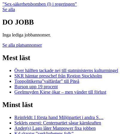
”Sex-säkerhetsbomben (l) i regeringen”
Se alla
DO JOBB
Inga lediga jobbannonser.
Se alla platsannonser
Mest läst
Över hälften tackade nej till statministerns kulturmingel
SKR hämtar presschef från Region Stockholm
Toppolitikerna”valfärdar” till Piteå
Burson upp 19 procent
Geelmuyden Kiese ökar – men vänder till förlust
Minst läst
Reinfeldt: I första hand Miljöpartiet i andra S…
Seklets energi: Centerpartiet sågar kärnkraften
Ander(s) Lago låter Manpower fixa jobben
Kd skrotar ”verklighetens folk”