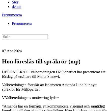
Stor
debatt
Prenumerera
Prenumerera
07 Apr 2024
Hon föreslås till språkrör (mp)
UPPDATERAD. Valberedningen i Miljöpartiet har presenterat sitt
förslag på ersättare till Märta Stenevi.
Valberedningen föreslår att ledamoten Amanda Lind blir nytt
språkrör för Miljöpartiet.
VValberedningens motivering lyder:
”Amanda har en förmåga att kommunicera visionärt och samtidigt
koppla det till den aktuella sakpolitiken. Hon kan skapa intresse för