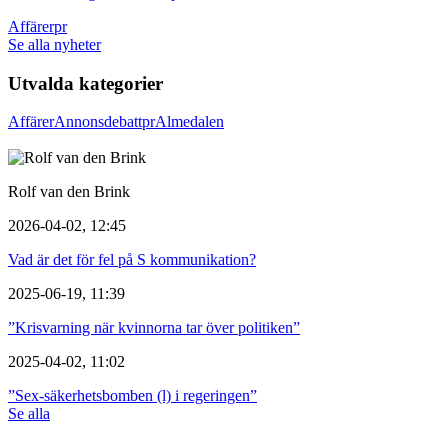
Affärer
pr
Se alla nyheter
Utvalda kategorier
Affärer
Annons
debatt
pr
Almedalen
Rolf van den Brink
2026-04-02, 12:45
Vad är det för fel på S kommunikation?
2025-06-19, 11:39
”Krisvarning när kvinnorna tar över politiken”
2025-04-02, 11:02
”Sex-säkerhetsbomben (l) i regeringen”
Se alla