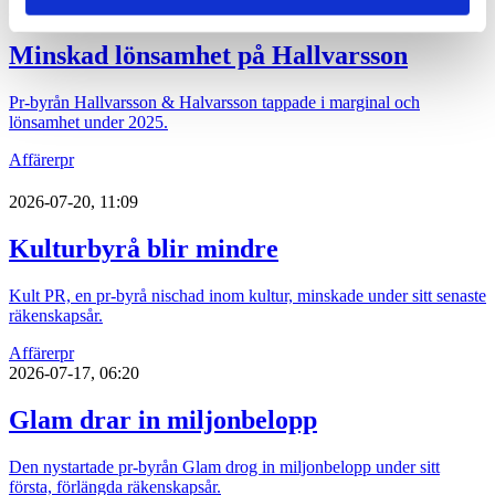
2026-07-23, 07:46
Minskad lönsamhet på Hallvarsson
Pr-byrån Hallvarsson & Halvarsson tappade i marginal och
lönsamhet under 2025.
Affärer
pr
2026-07-20, 11:09
Kulturbyrå blir mindre
Kult PR, en pr-byrå nischad inom kultur, minskade under sitt senaste
räkenskapsår.
Affärer
pr
2026-07-17, 06:20
Glam drar in miljonbelopp
Den nystartade pr-byrån Glam drog in miljonbelopp under sitt
första, förlängda räkenskapsår.