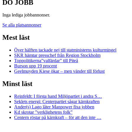
DO JOBB
Inga lediga jobbannonser.
Se alla platsannonser
Mest läst
Över hälften tackade nej till statministerns kulturmingel
SKR hämtar presschef från Region Stockholm
Toppolitikerna”valfärdar” till Piteå
Burson upp 19 procent
Geelmuyden Kiese ökar – men vänder till förlust
Minst läst
Reinfeldt: I första hand Miljöpartiet i andra S…
Seklets energi: Centerpartiet sågar kärnkraften
Ander(s) Lago låter Manpower fixa jobben
Kd skrotar ”verklighetens folk”
Centern röstar på kärnkraft – för att den inte …