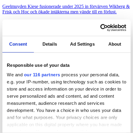
Geelmuyden Kiese fusionerade under 2025 in förvärven Wikberg &
Frisk och Hoc och ökade intäkterna men vände till en förlust.
Affärer
pr
2026-08-04, 07:22
Svagt upp för Åkestam Holst
Consent
Details
Ad Settings
About
En av Sveriges största reklambyråer åstadkom en avsevärd ökning
av omsättningen men en marginell ökning av byråintäkten under
räkenskapsåret 2025.
Responsible use of your data
Affärer
pr
We and
our 116 partners
process your personal data,
2026-08-03, 07:25
e.g. your IP-number, using technology such as cookies to
store and access information on your device in order to
Burson upp 19 procent
serve personalized ads and content, ad and content
measurement, audience research and services
Bursons pr-byrå i Sverige ökade både intäkten och vinsten under
2025.
development. You have a choice in who uses your data
and for what purposes. Your privacy choices are only
Affärer
pr
applicable on this digital property where you have made
2026-07-31, 07:00
your choices. You can change or withdraw your consent