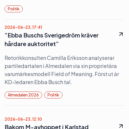
Politik
2026-06-23, 17:41
”Ebba Buschs Sverigedröm kräver
hårdare auktoritet”
Retorikkonsulten Camilla Eriksson analyserar
partiledartalen i Almedalen via sin proprietära
varumärkesmodell Field of Meaning. Först ut är
KD-ledaren Ebba Busch tal.
Almedalen 2026
Politik
2026-06-23, 12:10
Bakom M-avhoppet i Karlstad