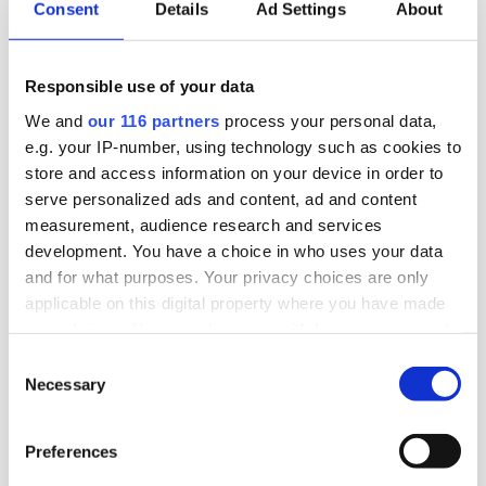
Consent
Details
Ad Settings
About
”ett steg framåt och två bakåt” när det gäller
riksdagens beslut att likställa
tillståndsprövningen av brytning av uran med
Responsible use of your data
andra metaller. Gruvföretaget District Metals
We and
our 116 partners
process your personal data,
lovar att fortsätta att lobba för att uranbrytning
e.g. your IP-number, using technology such as cookies to
ska ske i Sverige.
store and access information on your device in order to
serve personalized ads and content, ad and content
Lobbying
Opinionsbildning
Politik
measurement, audience research and services
development. You have a choice in who uses your data
and for what purposes. Your privacy choices are only
applicable on this digital property where you have made
2026-06-16, 07:24
your choices. You can change or withdraw your consent
TCO och ST kritiska till regeringens
any time from the Cookie Declaration or by clicking on
Consent
beslut om tjänstemannaansvar
the Privacy trigger icon.
Necessary
Selection
Den fackliga centralorganisationen TCO och
Find out more about how your personal data is processed
dess medlemsförbund ST är kritiska till att
Preferences
and set your preferences in the
details section
.
riksdagen klubbade igenom propositionen Ett