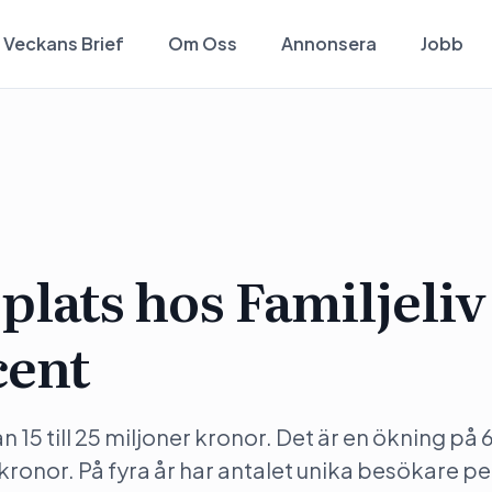
Veckans Brief
Om Oss
Annonsera
Jobb
lats hos Familjeliv
cent
n 15 till 25 miljoner kronor. Det är en ökning på 
kronor. På fyra år har antalet unika besökare p