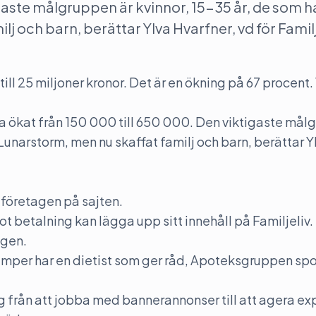
gaste målgruppen är kvinnor, 15-35 år, de som ha
 och barn, berättar Ylva Hvarfner, vd för Familj
till 25 miljoner kronor. Det är en ökning på 67 procent.
ka ökat från 150 000 till 650 000. Den viktigaste må
 Lunarstorm, men nu skaffat familj och barn, berättar Y
 företagen på sajten.
ot betalning kan lägga upp sitt innehåll på Familjeliv.
agen.
Semper har en dietist som ger råd, Apoteksgruppen sp
g från att jobba med bannerannonser till att agera ex