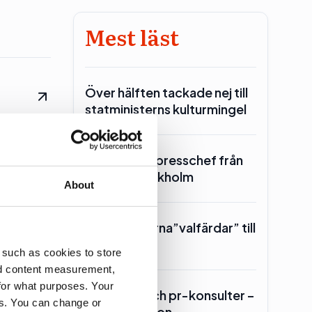
Mest läst
Över hälften tackade nej till
statministerns kulturmingel
erna men
SKR hämtar presschef från
Region Stockholm
About
Toppolitikerna”valfärdar” till
Piteå
 such as cookies to store
nd content measurement,
for what purposes. Your
Lars Lerin och pr-konsulter –
ell
es. You can change or
Ulf Kristersson…