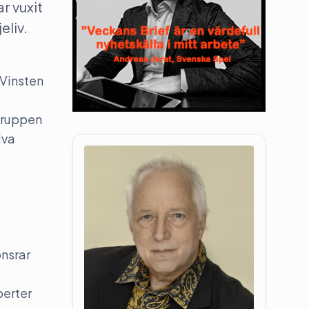
r vuxit
eliv.
 Vinsten
lgruppen
lva
onsrar
perter