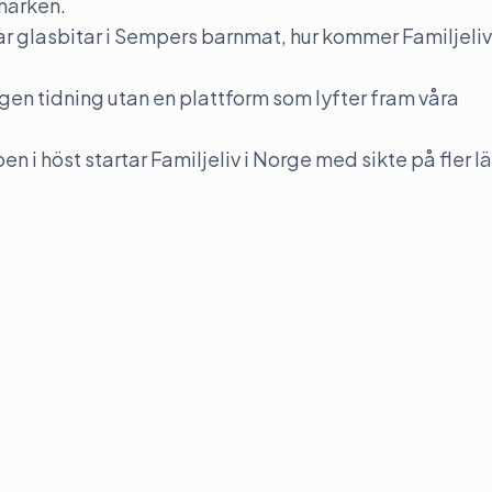
umärken.
 glasbitar i Sempers barnmat, hur kommer Familjeliv
r ingen tidning utan en plattform som lyfter fram våra
n i höst startar Familjeliv i Norge med sikte på fler l