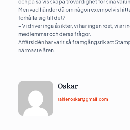
och på så vis skapa trovärdighet för sina var
Men vad händer då om någon exempelvis hittar
förhålla sig till det?
– Vi driver inga åsikter, vi har ingen röst, vi ä
medlemmar och deras frågor.
Affärsidén har varit så framgångsrik att Stampe
närmaste åren.
Oskar
rahlenoskar@gmail.com