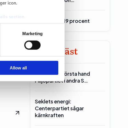
ger icon.
ails section
.
Burson upp 19 procent
se our traffic. We also share
Marketing
ers who may combine it with
 services.
Minst läst
Allow all
Reinfeldt: I första hand
Miljöpartiet i andra S…
Seklets energi:
Centerpartiet sågar
kärnkraften