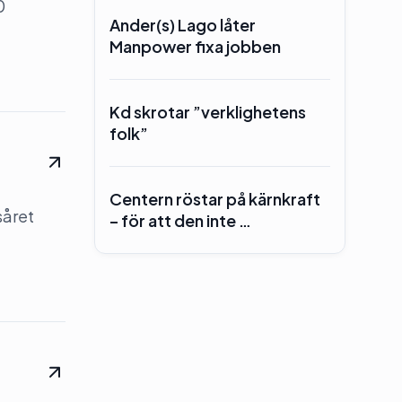
0
Ander(s) Lago låter
Manpower fixa jobben
Kd skrotar ”verklighetens
folk”
Centern röstar på kärnkraft
såret
– för att den inte …