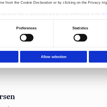
 2025.
e from the Cookie Declaration or by clicking on the Privacy trig
 personal data is processed and set your preferences in the
det
e content and ads, to provide social media features and to analy
Preferences
Statistics
 our site with our social media, advertising and analytics partn
 provided to them or that they’ve collected from your use of their
n och vinsten under 2025.
Allow selection
ersen