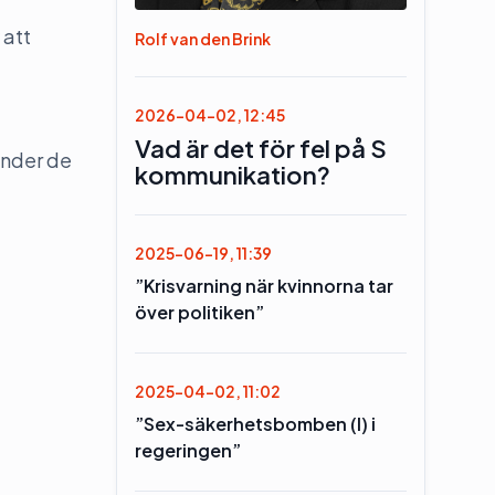
 att
Rolf van den Brink
2026-04-02, 12:45
Vad är det för fel på S
änder de
kommunikation?
2025-06-19, 11:39
”Krisvarning när kvinnorna tar
över politiken”
2025-04-02, 11:02
”Sex-säkerhetsbomben (l) i
regeringen”