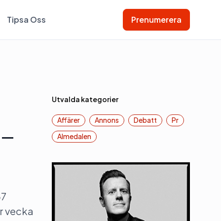
Tipsa Oss
Prenumerera
Utvalda kategorier
Affärer
Annons
Debatt
Pr
 –
Almedalen
67
er vecka