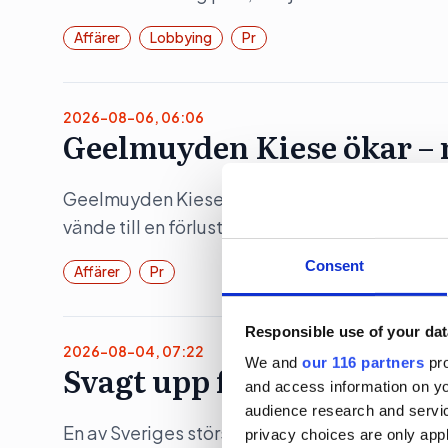
Affärer
Lobbying
Pr
2026-08-06, 06:06
Geelmuyden Kiese ökar – m
Geelmuyden Kiese fusionerade under 2025 in 
vände till en förlust.
Consent
Affärer
Pr
Responsible use of your dat
2026-08-04, 07:22
We and
our 116 partners
pro
Svagt upp för Åkestam Ho
and access information on yo
audience research and servi
En av Sveriges största reklambyråer åstadko
privacy choices are only app