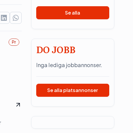
Se alla
Pr
DO JOBB
Inga lediga jobbannonser.
Se alla platsannonser
r