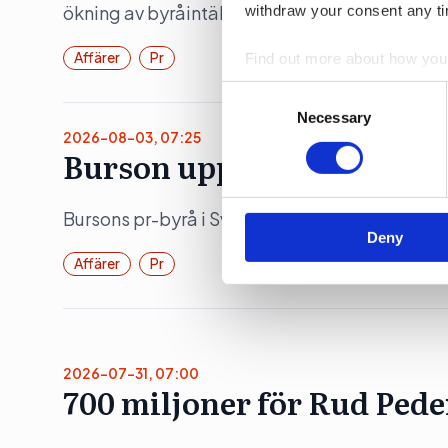
ökning av byråintäkten under räkenskapsåret
withdraw your consent any tim
Affärer
Pr
Find out more about how your
Consent
We use cookies to personalis
Selection
Necessary
information about your use of
2026-08-03, 07:25
Burson upp 19 procent
other information that you’ve
Bursons pr-byrå i Sverige ökade både intäkte
Deny
Affärer
Pr
2026-07-31, 07:00
700 miljoner för Rud Ped