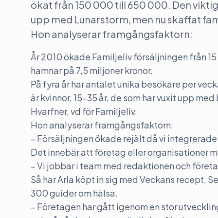
ökat från 150 000 till 650 000. Den vikti
upp med Lunarstorm, men nu skaffat familj
Hon analyserar framgångsfaktorn:
År 2010 ökade Familjeliv försäljningen från 15 
hamnar på 7,5 miljoner kronor.
På fyra år har antalet unika besökare per vec
är kvinnor, 15-35 år, de som har vuxit upp med
Hvarfner, vd för Familjeliv.
Hon analyserar framgångsfaktorn:
– Försäljningen ökade rejält då vi integrerade
Det innebär att företag eller organisationer m
– Vi jobbar i team med redaktionen och föret
Så har Arla köpt in sig med Veckans recept, 
300 guider om hälsa.
– Företagen har gått igenom en stor utvecklin