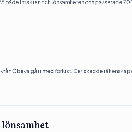
5 både intäkten och lönsamheten och passerade 70
-byrån Obeya gått med förlust. Det skedde räkenskap
 lönsamhet