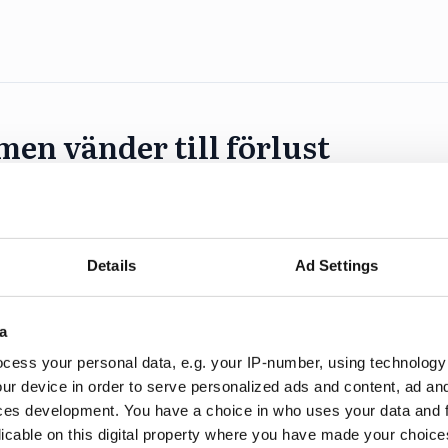
en vänder till förlust
förvärven Wikberg & Frisk och Hoc och ökade intäkt
Details
Ad Settings
a
cess your personal data, e.g. your IP-number, using technology
lst
ur device in order to serve personalized ads and content, ad a
ces development. You have a choice in who uses your data and 
m en avsevärd ökning av omsättningen men en margin
licable on this digital property where you have made your choic