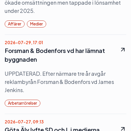
ökade omsättningen men tappade i lönsamhet
under 2025.
Affärer
Medier
2026-07-29, 17:01
Forsman & Bodenfors vd har lämnat
byggnaden
UPPDATERAD. Efter närmare tre år avgår
reklambyrån Forsman & Bodenfors vd James
Jenkins.
Arbetarrörelser
2026-07-27, 09:13
Göta Älv lyfte SD och L i medierna