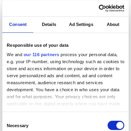
2026-07-07, 08:22
Consent
Details
Ad Settings
About
EFN-grundare till Hemily
Hemnet-utmanaren Hemeiy tar in två profiler
Responsible use of your data
från EFN-sfären.
We and
our 116 partners
process your personal data,
e.g. your IP-number, using technology such as cookies to
Medier
store and access information on your device in order to
serve personalized ads and content, ad and content
2026-07-03, 14:27
measurement, audience research and services
Statssekreterare lämnar regeringen
development. You have a choice in who uses your data
and for what purposes. Your privacy choices are only
för nya jobb
applicable on this digital property where you have made
your choices. You can change or withdraw your consent
Inför en eventuell valförlust kan det vara läge att
any time from the Cookie Declaration or by clicking on
Consent
ge regeringstrotjänare nya jobb. I alla fall har två
the Privacy trigger icon.
Necessary
Selection
statssekreterare i Tidöregeringen på kort tid