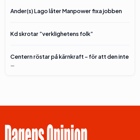
Ander(s) Lago låter Manpower fixa jobben
Kd skrotar ”verklighetens folk”
Centern röstar på kärnkraft – för att den inte
…