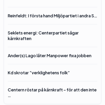
Reinfeldt: I första hand Miljöpartiet i andra S…
Seklets energi: Centerpartiet sågar
kärnkraften
Ander(s) Lago låter Manpower fixa jobben
Kd skrotar ”verklighetens folk”
Centern röstar på kärnkraft – för att den inte
…