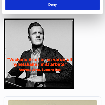
Deny
Affärer
Annons
Debatt
Pr
Almedalen