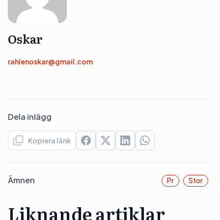
Oskar
rahlenoskar@gmail.com
Dela inlägg
Kopiera länk
Ämnen
Pr
Stor
Liknande artiklar