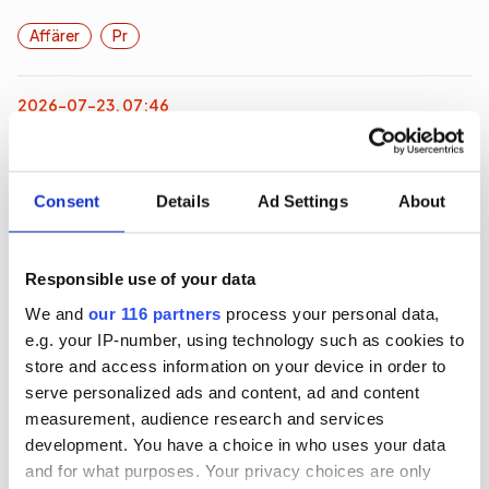
Affärer
Pr
2026-07-23, 07:46
Minskad lönsamhet på Hallvarsson
Pr-byrån Hallvarsson & Halvarsson tappade i
Consent
Details
Ad Settings
About
marginal och lönsamhet under 2025.
Affärer
Pr
Responsible use of your data
We and
our 116 partners
process your personal data,
e.g. your IP-number, using technology such as cookies to
2026-07-20, 11:09
store and access information on your device in order to
Kulturbyrå blir mindre
serve personalized ads and content, ad and content
measurement, audience research and services
Kult PR, en pr-byrå nischad inom kultur, minskade
development. You have a choice in who uses your data
under sitt senaste räkenskapsår.
and for what purposes. Your privacy choices are only