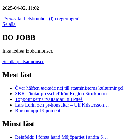
2025-04-02, 11:02
”Sex-säkerhetsbomben (l) i regeringen”
Se alla
DO JOBB
Inga lediga jobbannonser.
Se alla platsannonser
Mest läst
Över hälften tackade nej till statministerns kulturmingel
SKR hämtar presschef från Region Stockholm
Toppolitikerna”valfärdar” till Piteå
Lars Lerin och pr-konsulter – Ulf Kristersson…
Burson upp 19 procent
Minst läst
Reinfeldt: I första hand Miljöpartiet i andra S…