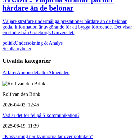
hårdare än de belönar
Väljare straffare undermåliga prestationer hårdare än de belönar
goda. Information är avgörande för att bygga förtroende. Det visar
en studie från Göteborgs Universitet.
politik
Undersökning & Analys
Se alla nyheter
Utvalda kategorier
Affärer
Annons
debatt
pr
Almedalen
Rolf van den Brink
2026-04-02, 12:45
Vad är det för fel på S kommunikation?
2025-06-19, 11:39
”Krisvarning när kvinnorna tar över politiken”