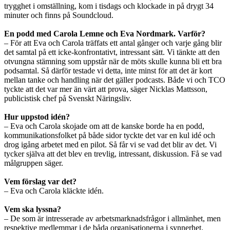
trygghet i omställning, kom i tisdags och klockade in på drygt 34
minuter och finns på Soundcloud.
En podd med Carola Lemne och Eva Nordmark. Varför?
– För att Eva och Carola träffats ett antal gånger och varje gång blir
det samtal på ett icke-konfrontativt, intressant sätt. Vi tänkte att den
otvungna stämning som uppstår när de möts skulle kunna bli ett bra
podsamtal. Så därför testade vi detta, inte minst för att det är kort
mellan tanke och handling när det gäller podcasts. Både vi och TCO
tyckte att det var mer än värt att prova, säger Nicklas Mattsson,
publicistisk chef på Svenskt Näringsliv.
Hur uppstod idén?
– Eva och Carola skojade om att de kanske borde ha en podd,
kommunikationsfolket på både sidor tyckte det var en kul idé och
drog igång arbetet med en pilot. Så får vi se vad det blir av det. Vi
tycker själva att det blev en trevlig, intressant, diskussion. Få se vad
målgruppen säger.
Vem förslag var det?
– Eva och Carola kläckte idén.
Vem ska lyssna?
– De som är intresserade av arbetsmarknadsfrågor i allmänhet, men
respektive medlemmar i de båda organisationerna i synnerhet.