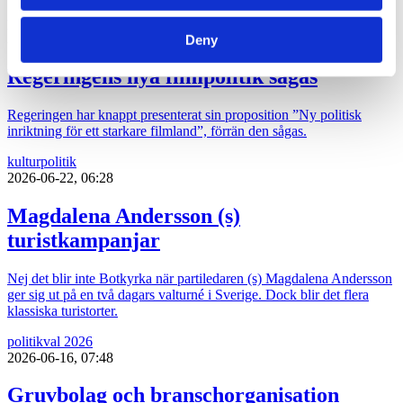
politik
2026-06-22, 12:13
Deny
Regeringens nya filmpolitik sågas
Regeringen har knappt presenterat sin proposition ”Ny politisk
inriktning för ett starkare filmland”, förrän den sågas.
kultur
politik
2026-06-22, 06:28
Magdalena Andersson (s)
turistkampanjar
Nej det blir inte Botkyrka när partiledaren (s) Magdalena Andersson
ger sig ut på en två dagars valturné i Sverige. Dock blir det flera
klassiska turistorter.
politik
val 2026
2026-06-16, 07:48
Gruvbolag och branschorganisation