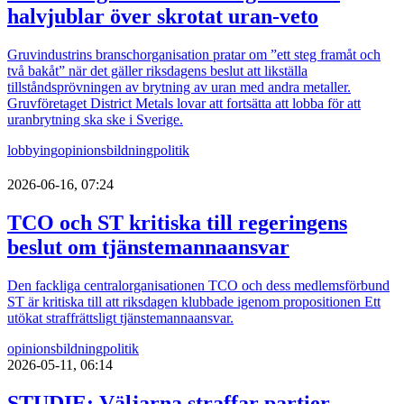
halvjublar över skrotat uran-veto
Gruvindustrins branschorganisation pratar om ”ett steg framåt och
två bakåt” när det gäller riksdagens beslut att likställa
tillståndsprövningen av brytning av uran med andra metaller.
Gruvföretaget District Metals lovar att fortsätta att lobba för att
uranbrytning ska ske i Sverige.
lobbying
opinionsbildning
politik
2026-06-16, 07:24
TCO och ST kritiska till regeringens
beslut om tjänstemannaansvar
Den fackliga centralorganisationen TCO och dess medlemsförbund
ST är kritiska till att riksdagen klubbade igenom propositionen Ett
utökat straffrättsligt tjänstemannaansvar.
opinionsbildning
politik
2026-05-11, 06:14
STUDIE: Väljarna straffar partier