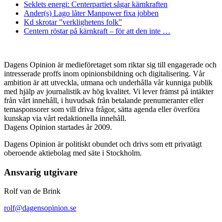
Seklets energi: Centerpartiet sågar kärnkraften
Ander(s) Lago låter Manpower fixa jobben
Kd skrotar ”verklighetens folk”
Centern röstar på kärnkraft – för att den inte …
Dagens Opinion är medieföretaget som riktar sig till engagerade och
intresserade proffs inom opinionsbildning och digitalisering. Vår
ambition är att utveckla, utmana och underhålla vår kunniga publik
med hjälp av journalistik av hög kvalitet. Vi lever främst på intäkter
från vårt innehåll, i huvudsak från betalande prenumeranter eller
temasponsorer som vill driva frågor, sätta agenda eller överföra
kunskap via vårt redaktionella innehåll.
Dagens Opinion startades år 2009.
Dagens Opinion är politiskt obundet och drivs som ett privatägt
oberoende aktiebolag med säte i Stockholm.
Ansvarig utgivare
Rolf van de Brink
rolf@dagensopinion.se