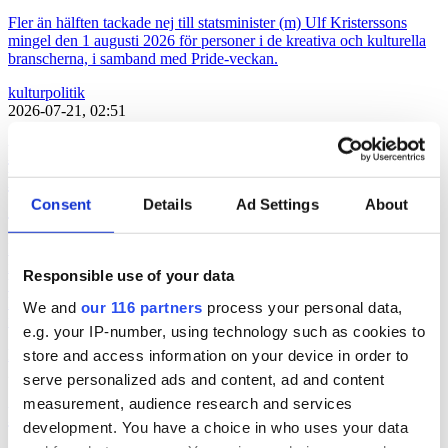
Fler än hälften tackade nej till statsminister (m) Ulf Kristerssons
mingel den 1 augusti 2026 för personer i de kreativa och kulturella
branscherna, i samband med Pride-veckan.
kultur
politik
2026-07-21, 02:51
Lars Lerin och pr-konsulter – Ulf
Kristersson bjuder 115 kreativa till
Sagerska
Consent
Details
Ad Settings
About
Den 1 augusti håller statsminister Ulf Kristersson (m) en mottagning
i Sagerska palatset för att ”uppmärksamma kulturella och kreativ
Responsible use of your data
branscher” i samband med att Prideveckan körgång. Flera pr-
konsulter, politiker och influerare, men även konstnärer och
We and
our 116 partners
process your personal data,
författare, finns med bland de 115 inbjudna. Här är hela listan.
e.g. your IP-number, using technology such as cookies to
store and access information on your device in order to
kultur
politik
2026-07-17, 06:03
serve personalized ads and content, ad and content
measurement, audience research and services
Politiker pratar på Way out West
development. You have a choice in who uses your data