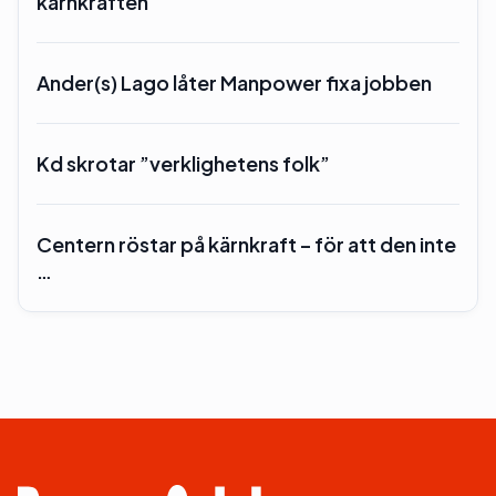
kärnkraften
Ander(s) Lago låter Manpower fixa jobben
Kd skrotar ”verklighetens folk”
Centern röstar på kärnkraft – för att den inte
…