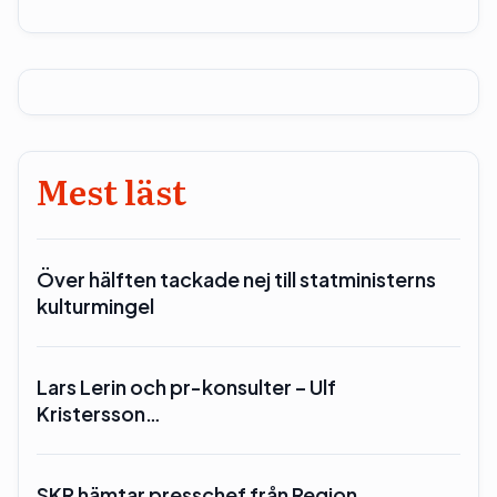
Mest läst
Över hälften tackade nej till statministerns
kulturmingel
Lars Lerin och pr-konsulter – Ulf
Kristersson…
SKR hämtar presschef från Region