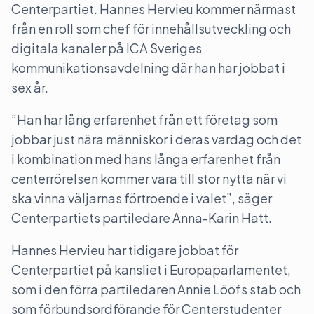
Centerpartiet. Hannes Hervieu kommer närmast
från en roll som chef för innehållsutveckling och
digitala kanaler på ICA Sveriges
kommunikationsavdelning där han har jobbat i
sex år.
”Han har lång erfarenhet från ett företag som
jobbar just nära människor i deras vardag och det
i kombination med hans långa erfarenhet från
centerrörelsen kommer vara till stor nytta när vi
ska vinna väljarnas förtroende i valet”, säger
Centerpartiets partiledare Anna-Karin Hatt.
Hannes Hervieu har tidigare jobbat för
Centerpartiet på kansliet i Europaparlamentet,
som i den förra partiledaren Annie Lööfs stab och
som förbundsordförande för Centerstudenter