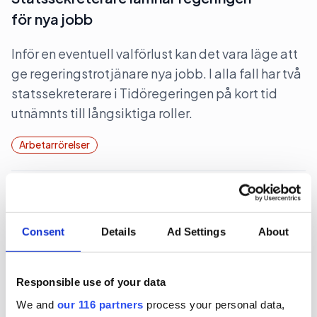
för nya jobb
Inför en eventuell valförlust kan det vara läge att
ge regeringstrotjänare nya jobb. I alla fall har två
statssekreterare i Tidöregeringen på kort tid
utnämnts till långsiktiga roller.
Arbetarrörelser
2026-07-03, 06:04
Tre legendarer lämnar jobben
Consent
Details
Ad Settings
About
Tre smått legendariska långvägare i branschen
lämnar sina jobb.
Responsible use of your data
Arbetarrörelser
We and
our 116 partners
process your personal data,