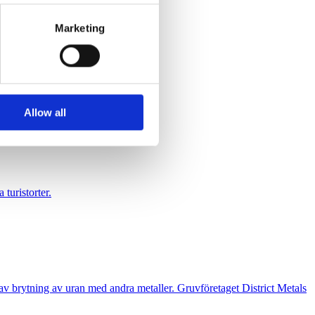
se our traffic. We also share
Marketing
ers who may combine it with
 services.
Allow all
 turistorter.
n av brytning av uran med andra metaller. Gruvföretaget District Metals