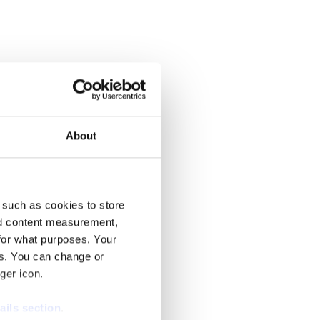
leder Svenska Nyheter i SVT.
About
r KD-ledaren Ebba Busch tal.
 such as cookies to store
nd content measurement,
for what purposes. Your
es. You can change or
ger icon.
ails section
.
källor pekar ut anledningen.