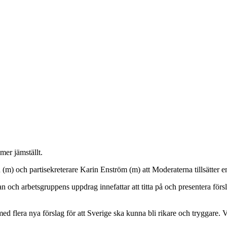
mer jämställt.
(m) och partisekreterare Karin Enström (m) att Moderaterna tillsätter e
ch arbetsgruppens uppdrag innefattar att titta på och presentera förs
med flera nya förslag för att Sverige ska kunna bli rikare och tryggare.