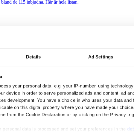
 bland de 115 inbjudna. Här är hela listan.
mtal i programmet. Programledare är Messiah Hallberg, som vanligtvis 
Details
Ad Settings
 auktoritet”
a
alen via sin proprietära varumärkesmodell Field of Meaning. Först ut ä
cess your personal data, e.g. your IP-number, using technology
ur device in order to serve personalized ads and content, ad a
ces development. You have a choice in who uses your data and 
licable on this digital property where you have made your choic
e from the Cookie Declaration or by clicking on the Privacy trig
 personal data is processed and set your preferences in the
det
mun och drar tillbaka sin kandidatur inför höstens riksdagsval. Flera 