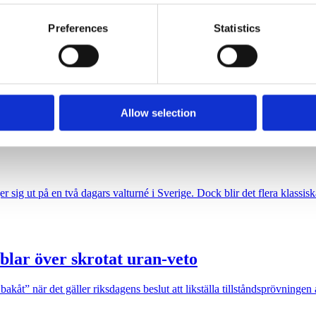
e content and ads, to provide social media features and to analy
Preferences
Statistics
 our site with our social media, advertising and analytics partn
 provided to them or that they’ve collected from your use of their
ng för ett starkare filmland”, förrän den sågas.
Allow selection
sig ut på en två dagars valturné i Sverige. Dock blir det flera klassiska
blar över skrotat uran-veto
akåt” när det gäller riksdagens beslut att likställa tillståndsprövninge