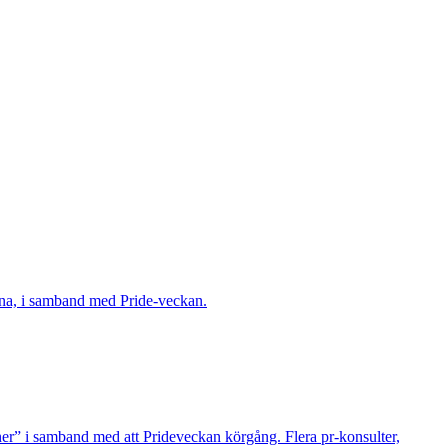
herna, i samband med Pride-veckan.
cher” i samband med att Prideveckan körgång. Flera pr-konsulter,