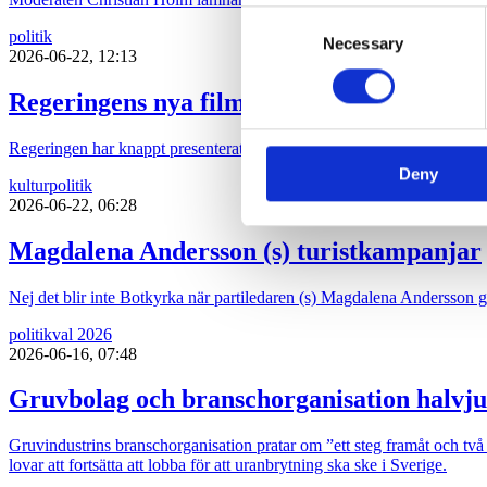
Consent
We use cookies to personalis
politik
Necessary
Selection
2026-06-22, 12:13
information about your use of
other information that you’ve
Regeringens nya filmpolitik sågas
Regeringen har knappt presenterat sin proposition ”Ny politisk inriktni
Deny
kultur
politik
2026-06-22, 06:28
Magdalena Andersson (s) turistkampanjar
Nej det blir inte Botkyrka när partiledaren (s) Magdalena Andersson ger 
politik
val 2026
2026-06-16, 07:48
Gruvbolag och branschorganisation halvju
Gruvindustrins branschorganisation pratar om ”ett steg framåt och två b
lovar att fortsätta att lobba för att uranbrytning ska ske i Sverige.