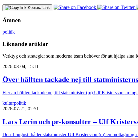
Kopiera länk
Ämnen
politik
Liknande artiklar
Verktyg och strategier som moderna team behöver för att hjälpa sina fö
2026-08-04, 15:11
Över hälften tackade nej till statministern
Fler än hälften tackade nej till statsminister (m) Ulf Kristerssons mi
kultur
politik
2026-07-21, 02:51
Lars Lerin och pr-konsulter – Ulf Kristers
Den 1 augusti håller statsminister Ulf Kristersson (m) en mottagning 