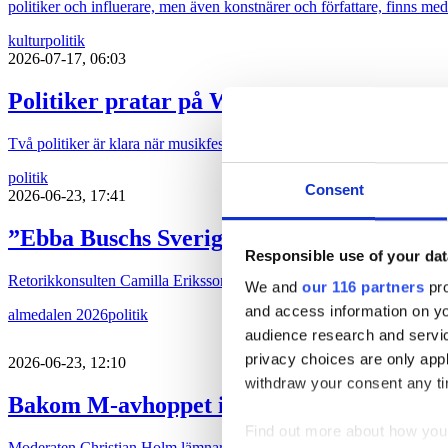
politiker och influerare, men även konstnärer och författare, finns med
kultur
politik
2026-07-17, 06:03
Politiker pratar på Way out West
Två politiker är klara när musikfestivalen Way out West återinför sa
politik
Consent
2026-06-23, 17:41
”Ebba Buschs Sverigedröm kräver hårdare
Responsible use of your dat
Retorikkonsulten Camilla Eriksson analyserar partiledartalen i Almed
We and
our 116 partners
pro
and access information on yo
almedalen 2026
politik
audience research and servi
privacy choices are only app
2026-06-23, 12:10
withdraw your consent any tim
Bakom M-avhoppet i Karlstad
Find out more about how your
Moderaten Christian Holm lämnar sina politiska uppdrag i Karlstad kom