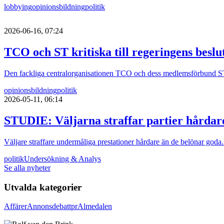
lobbying
opinionsbildning
politik
2026-06-16, 07:24
TCO och ST kritiska till regeringens besl
Den fackliga centralorganisationen TCO och dess medlemsförbund ST är 
opinionsbildning
politik
2026-05-11, 06:14
STUDIE: Väljarna straffar partier hårdar
Väljare straffare undermåliga prestationer hårdare än de belönar goda.
politik
Undersökning & Analys
Se alla nyheter
Utvalda kategorier
Affärer
Annons
debatt
pr
Almedalen