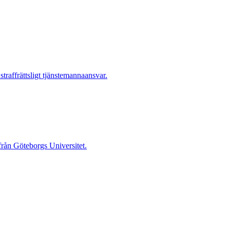
raffrättsligt tjänstemannaansvar.
 från Göteborgs Universitet.