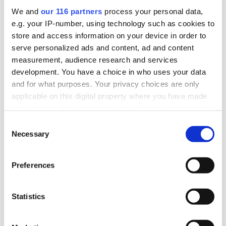
För första gången sedan starten 2015 har pr-
We and
our 116 partners
process your personal data,
byrån Obeya gått med förlust. Det skedde
e.g. your IP-number, using technology such as cookies to
räkenskapsåret 2025.
store and access information on your device in order to
serve personalized ads and content, ad and content
Affärer
Pr
measurement, audience research and services
development. You have a choice in who uses your data
and for what purposes. Your privacy choices are only
2026-07-24, 08:00
applicable on this digital property where you have made
Kundtapp raderade Jungs lönsamhet
your choices. You can change or withdraw your consent
any time from the Cookie Declaration or by clicking on
Pr-byrån Jung tappade storkunden P&G och det
Consent
the Privacy trigger icon.
Necessary
Selection
syns tydligt i bokslutet för 2025.
Find out more about how your personal data is processed
Affärer
Pr
Preferences
and set your preferences in the
details section
.
We use cookies to personalise content and ads, to
Statistics
2026-07-24, 06:34
provide social media features and to analyse our traffic.
SKR hämtar presschef från Region
We also share information about your use of our site with