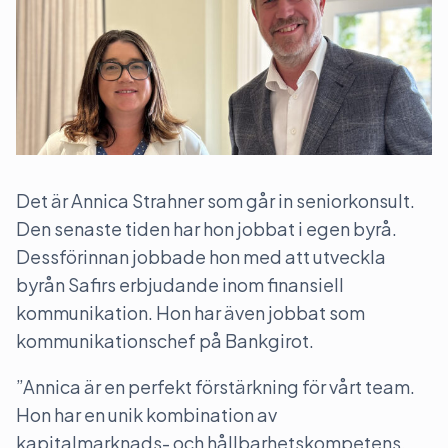
Det är Annica Strahner som går in seniorkonsult.
Den senaste tiden har hon jobbat i egen byrå.
Dessförinnan jobbade hon med att utveckla
byrån Safirs erbjudande inom finansiell
kommunikation. Hon har även jobbat som
kommunikationschef på Bankgirot.
”Annica är en perfekt förstärkning för vårt team.
Hon har en unik kombination av
kapitalmarknads- och hållbarhetskompetens,