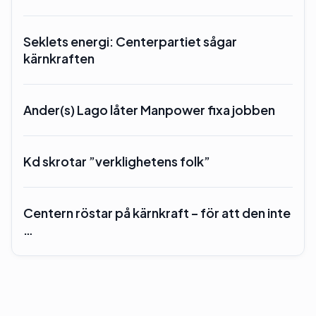
Seklets energi: Centerpartiet sågar
kärnkraften
Ander(s) Lago låter Manpower fixa jobben
Kd skrotar ”verklighetens folk”
Centern röstar på kärnkraft – för att den inte
…