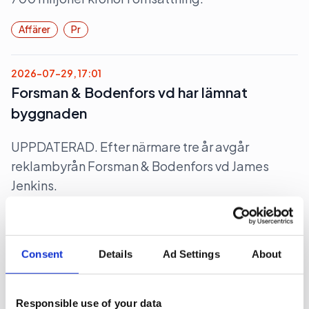
Affärer
Pr
2026-07-29, 17:01
Forsman & Bodenfors vd har lämnat
byggnaden
UPPDATERAD. Efter närmare tre år avgår
reklambyrån Forsman & Bodenfors vd James
Jenkins.
Arbetarrörelser
Consent
Details
Ad Settings
About
2026-07-28, 06:37
Rött för Obeya
Responsible use of your data