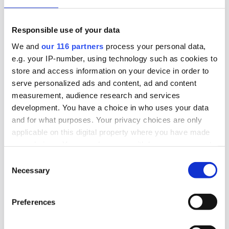
Responsible use of your data
2026-06-29, 22:04
Spinn-vinnarna knockade Cannes
We and
our 116 partners
process your personal data,
e.g. your IP-number, using technology such as cookies to
Lions
store and access information on your device in order to
serve personalized ads and content, ad and content
Två grand prix, tre guld, två silver och fem brons.
measurement, audience research and services
Så blev Sveriges medaljskörd i inofficiella
development. You have a choice in who uses your data
reklam-VM. Flera av vinnarkampanjerna gjorde
and for what purposes. Your privacy choices are only
även bra ifrån sig i probranschens utmärkelse
applicable on this digital property where you have made
Spinn.
your choices. You can change or withdraw your consent
any time from the Cookie Declaration or by clicking on
Consent
Bransch
Pr
the Privacy trigger icon.
Necessary
Selection
Find out more about how your personal data is processed
Preferences
and set your preferences in the
details section
.
Se alla nyheter