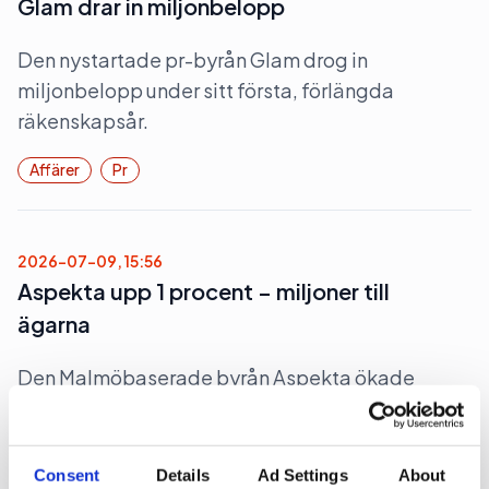
Glam drar in miljonbelopp
Den nystartade pr-byrån Glam drog in
miljonbelopp under sitt första, förlängda
räkenskapsår.
Affärer
Pr
2026-07-09, 15:56
Aspekta upp 1 procent – miljoner till
ägarna
Den Malmöbaserade byrån Aspekta ökade
lönsamheten under 2025 och delar ut miljoner till
ägarna.
Consent
Details
Ad Settings
About
Affärer
Pr