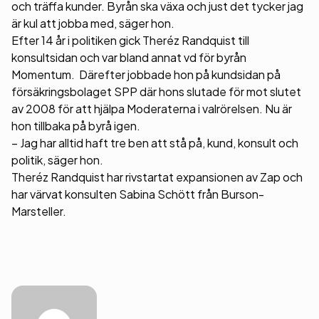
och träffa kunder. Byrån ska växa och just det tycker jag
är kul att jobba med, säger hon.
Efter 14 år i politiken gick Theréz Randquist till
konsultsidan och var bland annat vd för byrån
Momentum. Därefter jobbade hon på kundsidan på
försäkringsbolaget SPP där hons slutade för mot slutet
av 2008 för att hjälpa Moderaterna i valrörelsen. Nu är
hon tillbaka på byrå igen.
– Jag har alltid haft tre ben att stå på, kund, konsult och
politik, säger hon.
Theréz Randquist har rivstartat expansionen av Zap och
har värvat konsulten Sabina Schött från Burson-
Marsteller.