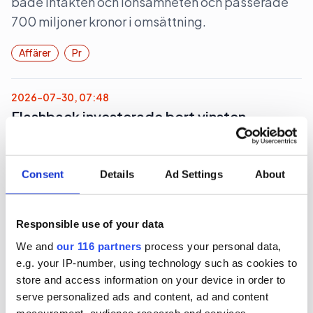
både intäkten och lönsamheten och passerade
700 miljoner kronor i omsättning.
Affärer
Pr
2026-07-30, 07:48
Flashback investerade bort vinsten
Webbforumet för högt och mest lågt, Flashback,
ökade omsättningen men tappade i lönsamhet
Consent
Details
Ad Settings
About
under 2025.
Affärer
Medier
Responsible use of your data
We and
our 116 partners
process your personal data,
e.g. your IP-number, using technology such as cookies to
2026-07-28, 06:37
store and access information on your device in order to
Rött för Obeya
serve personalized ads and content, ad and content
measurement, audience research and services