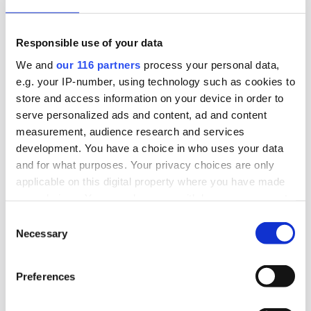
räkenskapsår.
Affärer
Pr
Responsible use of your data
We and
our 116 partners
process your personal data,
e.g. your IP-number, using technology such as cookies to
2026-07-09, 15:56
store and access information on your device in order to
Aspekta upp 1 procent – miljoner till
serve personalized ads and content, ad and content
ägarna
measurement, audience research and services
development. You have a choice in who uses your data
Den Malmöbaserade byrån Aspekta ökade
and for what purposes. Your privacy choices are only
lönsamheten under 2025 och delar ut miljoner till
applicable on this digital property where you have made
ägarna.
your choices. You can change or withdraw your consent
any time from the Cookie Declaration or by clicking on
Consent
Affärer
Pr
the Privacy trigger icon.
Necessary
Selection
Find out more about how your personal data is processed
Preferences
and set your preferences in the
details section
.