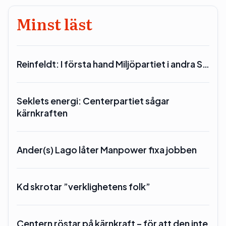
Minst läst
Reinfeldt: I första hand Miljöpartiet i andra S…
Seklets energi: Centerpartiet sågar
kärnkraften
Ander(s) Lago låter Manpower fixa jobben
Kd skrotar ”verklighetens folk”
Centern röstar på kärnkraft – för att den inte