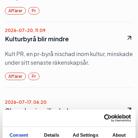
Affärer
Pr
2026-07-20, 11:09
Kulturbyrå blir mindre
Kult PR, en pr-byrå nischad inom kultur, minskade
under sitt senaste räkenskapsår.
Affärer
Pr
2026-07-17, 06:20
Glam drar in miljonbelopp
Den nystartade pr-byrån Glam drog in
miljonbelopp under sitt första, förlängda
Consent
Details
Ad Settings
About