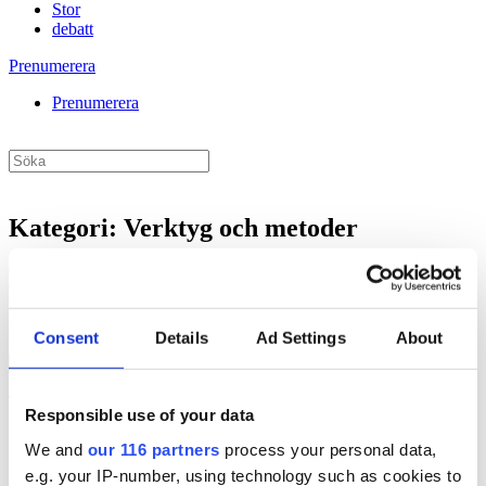
Stor
debatt
Prenumerera
Prenumerera
Kategori:
Verktyg och metoder
Hoppsan, inlägget hittades inte!
Åh Åh. Något saknas. Försök att dubbelkolla saker.
Consent
Details
Ad Settings
About
Search
for:
This is the error message in the parts/content-missing.php template.
Responsible use of your data
Utvalda kategorier
We and
our 116 partners
process your personal data,
e.g. your IP-number, using technology such as cookies to
Affärer
Annons
debatt
pr
Almedalen