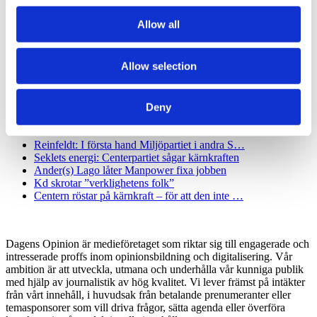
Mest läst
of their services.
Allow all
Över hälften tackade nej till statministerns kulturmingel
Lars Lerin och pr-konsulter – Ulf Kristersson…
SKR hämtar presschef från Region Stockholm
Allow selection
Toppolitikerna”valfärdar” till Piteå
Burson upp 19 procent
Deny
Minst läst
Reinfeldt: I första hand Miljöpartiet i andra S…
Seklets energi: Centerpartiet sågar kärnkraften
Ander(s) Lago låter Manpower fixa jobben
Kd skrotar ”verklighetens folk”
Centern röstar på kärnkraft – för att den inte …
Dagens Opinion är medieföretaget som riktar sig till engagerade och
intresserade proffs inom opinionsbildning och digitalisering. Vår
ambition är att utveckla, utmana och underhålla vår kunniga publik
med hjälp av journalistik av hög kvalitet. Vi lever främst på intäkter
från vårt innehåll, i huvudsak från betalande prenumeranter eller
temasponsorer som vill driva frågor, sätta agenda eller överföra