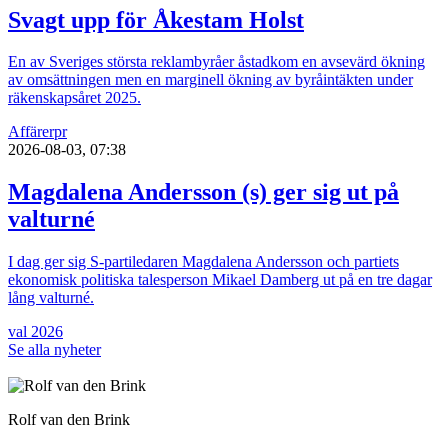
Svagt upp för Åkestam Holst
En av Sveriges största reklambyråer åstadkom en avsevärd ökning
av omsättningen men en marginell ökning av byråintäkten under
räkenskapsåret 2025.
Affärer
pr
2026-08-03, 07:38
Magdalena Andersson (s) ger sig ut på
valturné
I dag ger sig S-partiledaren Magdalena Andersson och partiets
ekonomisk politiska talesperson Mikael Damberg ut på en tre dagar
lång valturné.
val 2026
Se alla nyheter
Rolf van den Brink