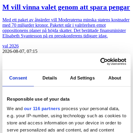
M vill vinna valet genom att spara pengar
Med ett paket av åtgärder vill Moderaterna minska statens kostnader
med 70 miljarder kronor. Paketet står i valrörelsen emot
oppositionens planer på höjda skatter. Det berättade finansminister
Elisabeth Svantesson på en presskonferens tidigare idag.
val 2026
2026-08-07, 07:15
2 miljoner i vinst per anställd hos Lumo
Pa-byrån Lumo Advice presterade en rörelsemarginal på 41 procent
Consent
Details
Ad Settings
About
under 2025. Rörelsevinsten per medarbetare låg på 2,1 miljoner
kronor.
Affärer
lobbying
pr
Responsible use of your data
2026-08-06, 06:06
We and
our 116 partners
process your personal data,
Geelmuyden Kiese ökar – men vänder till
e.g. your IP-number, using technology such as cookies to
förlust
store and access information on your device in order to
serve personalized ads and content, ad and content