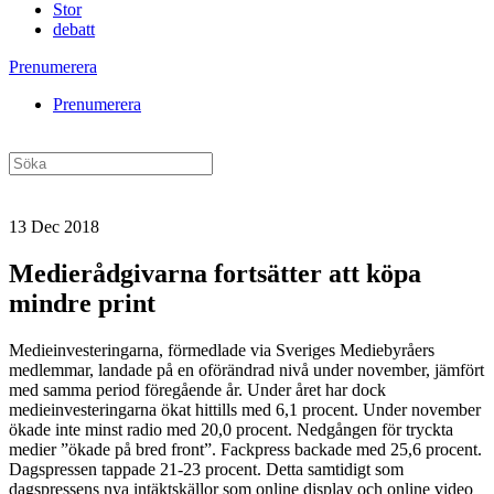
Stor
debatt
Prenumerera
Prenumerera
13 Dec 2018
Medierådgivarna fortsätter att köpa
mindre print
Medieinvesteringarna, förmedlade via Sveriges Mediebyråers
medlemmar, landade på en oförändrad nivå under november, jämfört
med samma period föregående år. Under året har dock
medieinvesteringarna ökat hittills med 6,1 procent. Under november
ökade inte minst radio med 20,0 procent. Nedgången för tryckta
medier ”ökade på bred front”. Fackpress backade med 25,6 procent.
Dagspressen tappade 21-23 procent. Detta samtidigt som
dagspressens nya intäktskällor som online display och online video