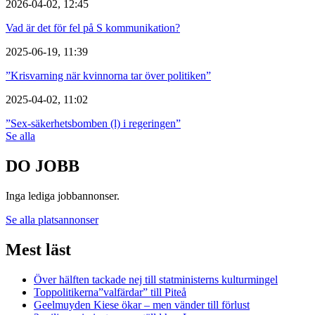
2026-04-02, 12:45
Vad är det för fel på S kommunikation?
2025-06-19, 11:39
”Krisvarning när kvinnorna tar över politiken”
2025-04-02, 11:02
”Sex-säkerhetsbomben (l) i regeringen”
Se alla
DO JOBB
Inga lediga jobbannonser.
Se alla platsannonser
Mest läst
Över hälften tackade nej till statministerns kulturmingel
Toppolitikerna”valfärdar” till Piteå
Geelmuyden Kiese ökar – men vänder till förlust