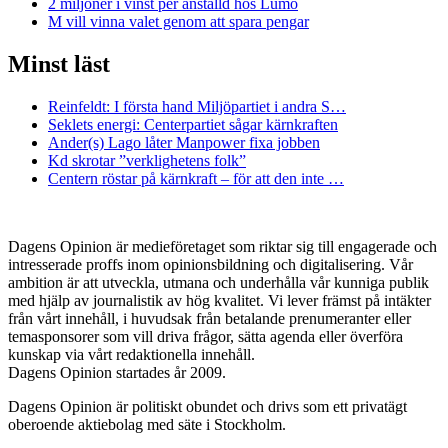
2 miljoner i vinst per anställd hos Lumo
M vill vinna valet genom att spara pengar
Minst läst
Reinfeldt: I första hand Miljöpartiet i andra S…
Seklets energi: Centerpartiet sågar kärnkraften
Ander(s) Lago låter Manpower fixa jobben
Kd skrotar ”verklighetens folk”
Centern röstar på kärnkraft – för att den inte …
Dagens Opinion är medieföretaget som riktar sig till engagerade och
intresserade proffs inom opinionsbildning och digitalisering. Vår
ambition är att utveckla, utmana och underhålla vår kunniga publik
med hjälp av journalistik av hög kvalitet. Vi lever främst på intäkter
från vårt innehåll, i huvudsak från betalande prenumeranter eller
temasponsorer som vill driva frågor, sätta agenda eller överföra
kunskap via vårt redaktionella innehåll.
Dagens Opinion startades år 2009.
Dagens Opinion är politiskt obundet och drivs som ett privatägt
oberoende aktiebolag med säte i Stockholm.