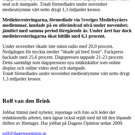
stod och stampade. Totalt förmedlades under november
medieutrymme värt netto drygt 1,3 miljarder kronor.
Medieinvesteringarna, förmedlade via Sveriges Mediebyråers
medlemmar, landade på en oförändrad nivå under november,
jämfört med samma period föregående år. Under året har dock
medieinvesteringarna ökat hittills med 6,1 procent.
Under november ökade inte minst radio med 20,0 procent.
Nedgången för tryckta medier ”ökade på bred front”. Fackpress
backade med 25,6 procent. Dagspressen tappade 21-23 procent.
Detta samtidigt som dagspressens nya intäktskällor som online
display och online video stod och stampade.
Totalt förmedlades under november medieutrymme värt netto drygt
1,3 miljarder kronor.
Rolf van den Brink
Jobbar främst med nyheter, reportage och foto och leder det
redaktionella arbetet, men ägnar också rejält med tid till den löpande
driften av företaget. Har jobbat på Dagens Opinion sedan 2009.
rolf@dagensopinion.se