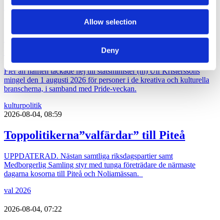
Affärer
2026-08-04, 15:11
Allow selection
Över hälften tackade nej till
statministerns kulturmingel
Deny
Fler än hälften tackade nej till statsminister (m) Ulf Kristerssons
mingel den 1 augusti 2026 för personer i de kreativa och kulturella
branscherna, i samband med Pride-veckan.
kultur
politik
2026-08-04, 08:59
Toppolitikerna”valfärdar” till Piteå
UPPDATERAD. Nästan samtliga riksdagspartier samt
Medborgerlig Samling styr med tunga företrädare de närmaste
dagarna kosorna till Piteå och Noliamässan.
val 2026
2026-08-04, 07:22