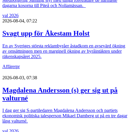
Medborgerlig Samling styr med tunga företrädare de närmaste
dagarna kosorna till Piteå och Noliamässan.
val 2026
2026-08-04, 07:22
Svagt upp för Åkestam Holst
En av Sveriges största reklambyråer åstadkom en avsevärd ökning
av omsättningen men en marginell ökning av byråintäkten under
räkenskapsåret 2025.
Affärer
pr
2026-08-03, 07:38
Magdalena Andersson (s) ger sig ut på
valturné
I dag ger sig S-partiledaren Magdalena Andersson och partiets
ekonomisk politiska talesperson Mikael Damberg ut på en tre dagar
lång valturné.
val 2026