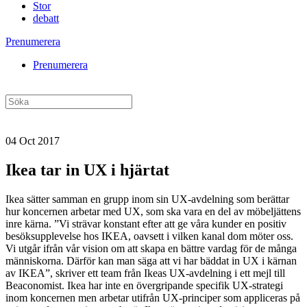
Stor
debatt
Prenumerera
Prenumerera
04 Oct 2017
Ikea tar in UX i hjärtat
Ikea sätter samman en grupp inom sin UX-avdelning som berättar
hur koncernen arbetar med UX, som ska vara en del av möbeljättens
inre kärna. ”Vi strävar konstant efter att ge våra kunder en positiv
besöksupplevelse hos IKEA, oavsett i vilken kanal dom möter oss.
Vi utgår ifrån vår vision om att skapa en bättre vardag för de många
människorna. Därför kan man säga att vi har bäddat in UX i kärnan
av IKEA”, skriver ett team från Ikeas UX-avdelning i ett mejl till
Beaconomist. Ikea har inte en övergripande specifik UX-strategi
inom koncernen men arbetar utifrån UX-principer som appliceras på