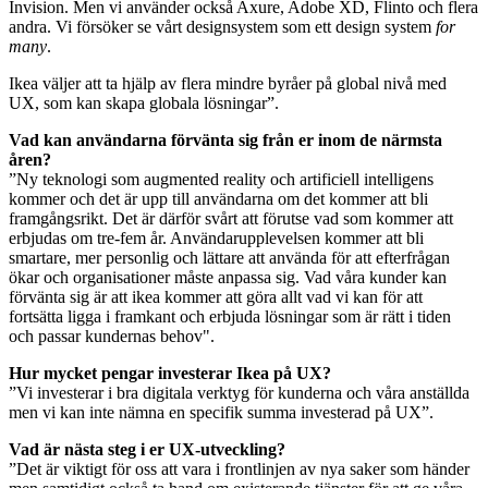
Invision. Men vi använder också Axure, Adobe XD, Flinto och flera
andra. Vi försöker se vårt designsystem som ett design system
for
many
.
Ikea väljer att ta hjälp av flera mindre byråer på global nivå med
UX, som kan skapa globala lösningar”.
Vad kan användarna förvänta sig från er inom de närmsta
åren?
”Ny teknologi som augmented reality och artificiell intelligens
kommer och det är upp till användarna om det kommer att bli
framgångsrikt. Det är därför svårt att förutse vad som kommer att
erbjudas om tre-fem år. Användarupplevelsen kommer att bli
smartare, mer personlig och lättare att använda för att efterfrågan
ökar och organisationer måste anpassa sig. Vad våra kunder kan
förvänta sig är att ikea kommer att göra allt vad vi kan för att
fortsätta ligga i framkant och erbjuda lösningar som är rätt i tiden
och passar kundernas behov".
Hur mycket pengar investerar Ikea på UX?
”Vi investerar i bra digitala verktyg för kunderna och våra anställda
men vi kan inte nämna en specifik summa investerad på UX”.
Vad är nästa steg i er UX-utveckling?
”Det är viktigt för oss att vara i frontlinjen av nya saker som händer