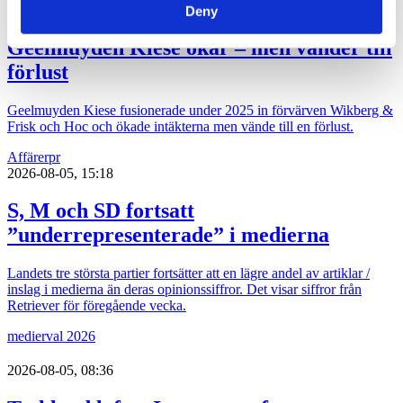
2026-08-06, 06:06
Deny
Geelmuyden Kiese ökar – men vänder till
förlust
Geelmuyden Kiese fusionerade under 2025 in förvärven Wikberg &
Frisk och Hoc och ökade intäkterna men vände till en förlust.
Affärer
pr
2026-08-05, 15:18
S, M och SD fortsatt
”underrepresenterade” i medierna
Landets tre största partier fortsätter att en lägre andel av artiklar /
inslag i medierna än deras opinionssiffror. Det visar siffror från
Retriever för föregående vecka.
medier
val 2026
2026-08-05, 08:36