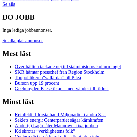
Se alla
DO JOBB
Inga lediga jobbannonser.
Se alla platsannonser
Mest läst
Över hälften tackade nej till statministerns kulturmingel
SKR hämtar presschef från Region Stockholm
Toppolitikerna”valfärdar” till Piteå
Burson upp 19 procent
Geelmuyden Kiese ökar – men vänder till förlust
Minst läst
Reinfeldt: I första hand Miljöpartiet i andra S…
Seklets energi: Centerpartiet sågar kärnkraften
Ander(s) Lago låter Manpower fixa jobben
Kd skrotar ”verklighetens folk”
Centern röstar på kärnkraft – för att den inte …