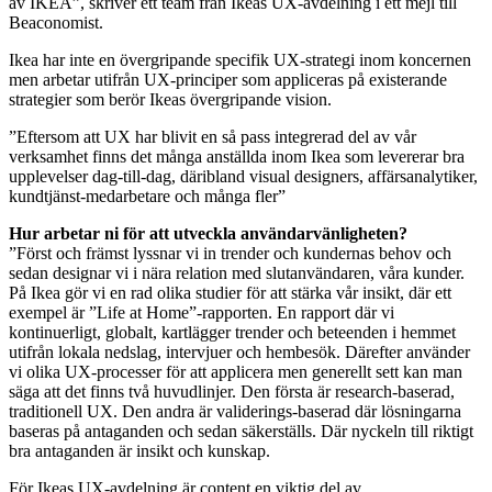
av IKEA”, skriver ett team från Ikeas UX-avdelning i ett mejl till
Beaconomist.
Ikea har inte en övergripande specifik UX-strategi inom koncernen
men arbetar utifrån UX-principer som appliceras på existerande
strategier som berör Ikeas övergripande vision.
”Eftersom att UX har blivit en så pass integrerad del av vår
verksamhet finns det många anställda inom Ikea som levererar bra
upplevelser dag-till-dag, däribland visual designers, affärsanalytiker,
kundtjänst-medarbetare och många fler”
Hur arbetar ni för att utveckla användarvänligheten?
”Först och främst lyssnar vi in trender och kundernas behov och
sedan designar vi i nära relation med slutanvändaren, våra kunder.
På Ikea gör vi en rad olika studier för att stärka vår insikt, där ett
exempel är ”Life at Home”-rapporten. En rapport där vi
kontinuerligt, globalt, kartlägger trender och beteenden i hemmet
utifrån lokala nedslag, intervjuer och hembesök. Därefter använder
vi olika UX-processer för att applicera men generellt sett kan man
säga att det finns två huvudlinjer. Den första är research-baserad,
traditionell UX. Den andra är validerings-baserad där lösningarna
baseras på antaganden och sedan säkerställs. Där nyckeln till riktigt
bra antaganden är insikt och kunskap.
För Ikeas UX-avdelning är content en viktig del av