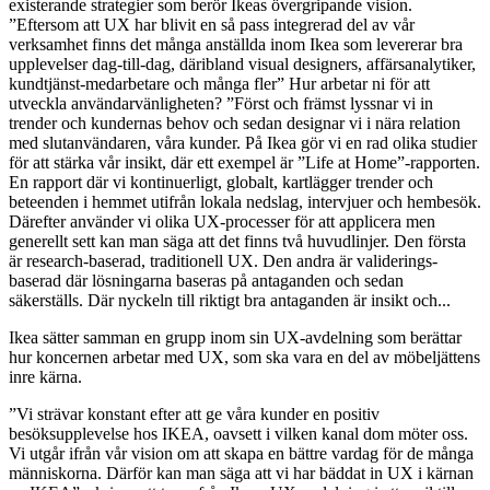
existerande strategier som berör Ikeas övergripande vision.
”Eftersom att UX har blivit en så pass integrerad del av vår
verksamhet finns det många anställda inom Ikea som levererar bra
upplevelser dag-till-dag, däribland visual designers, affärsanalytiker,
kundtjänst-medarbetare och många fler” Hur arbetar ni för att
utveckla användarvänligheten? ”Först och främst lyssnar vi in
trender och kundernas behov och sedan designar vi i nära relation
med slutanvändaren, våra kunder. På Ikea gör vi en rad olika studier
för att stärka vår insikt, där ett exempel är ”Life at Home”-rapporten.
En rapport där vi kontinuerligt, globalt, kartlägger trender och
beteenden i hemmet utifrån lokala nedslag, intervjuer och hembesök.
Därefter använder vi olika UX-processer för att applicera men
generellt sett kan man säga att det finns två huvudlinjer. Den första
är research-baserad, traditionell UX. Den andra är validerings-
baserad där lösningarna baseras på antaganden och sedan
säkerställs. Där nyckeln till riktigt bra antaganden är insikt och...
Ikea sätter samman en grupp inom sin UX-avdelning som berättar
hur koncernen arbetar med UX, som ska vara en del av möbeljättens
inre kärna.
”Vi strävar konstant efter att ge våra kunder en positiv
besöksupplevelse hos IKEA, oavsett i vilken kanal dom möter oss.
Vi utgår ifrån vår vision om att skapa en bättre vardag för de många
människorna. Därför kan man säga att vi har bäddat in UX i kärnan