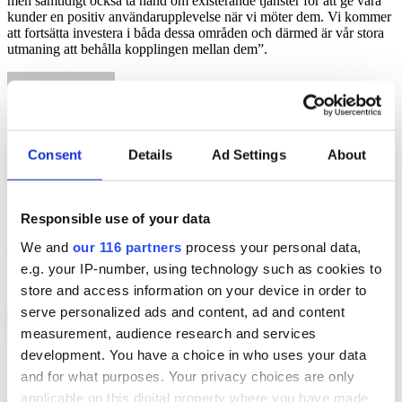
men samtidigt också ta hand om existerande tjänster för att ge våra
kunder en positiv användarupplevelse när vi möter dem. Vi kommer
att fortsätta investera i båda dessa områden och därmed är vår stora
utmaning att behålla kopplingen mellan dem”.
Consent
Details
Ad Settings
About
oskar
Responsible use of your data
rahlenoskar@gmail.com
We and
our 116 partners
process your personal data,
e.g. your IP-number, using technology such as cookies to
Dela inlägg
store and access information on your device in order to
serve personalized ads and content, ad and content
Kopiera länk
measurement, audience research and services
development. You have a choice in who uses your data
Ämnen
and for what purposes. Your privacy choices are only
applicable on this digital property where you have made