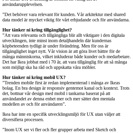
användarupplevelsen.
”Det behöver vara relevant för kunden. Vår arkitektur med shared
data model är mycket viktig för vårt erbjudande och för användarna.
Hur tänker ni kring tillgänglighet?
”Att vara relevanta och tillgängliga blir allt viktigare i den digitala
utvecklingen, inte minst inom detaljhandeln där kundernas
köpbeteenden tydligt är under förändring. Men för oss är
tillgänglighet inget nytt. Vår vision är att göra livet bättre för de
många människorna, vilket inkluderar både kunder och medarbetare.
Det har Ikea jobbat med i 70 år, att vara tillgänglig för att så många
som möjligt ska ha råd och uppskatta våra möbler.
Hur tänker ni kring mobil UX?
”Trenden mobile first är redan implementerad i många av Ikeas
bolag. En bra design är responsiv gentemot kanal och kontext. Trots
det, bottnar vår design med mobil i tankarna baserat på att
användandet av denna enhet mer och mer sätter den mentala
modellen av och för användaren”.
Ikea har inte en specifik utvecklingsmiljö för UX utan väljer att
diversifiera processen.
”Inom UX ser vi fler och fler grupper arbeta med Sketch och