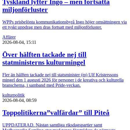
Tyskland lyfter Ingo – men fortsatta
miljonförluster
WPPs prisbelönta kommunikationsbyrå Ingo höjer omsättningen via
ett tyskt uppdrag men dras fortsatt med miljonförluster.
Affärer
2026-08-04, 15:11
Över hälften tackade nej till
statministerns kulturmingel
Fler än hälften tackade nej till statsminister (m) Ulf Kristerssons
mingel den 1 augusti 2026 för personer i de kreativa och kulturella
branscherna, i samband med Pride-veckan.
kultur
politik
2026-08-04, 08:59
Toppolitikerna”valfärdar” till Piteå
UPPDATERAD. Nästan samtliga riksdagspartier samt