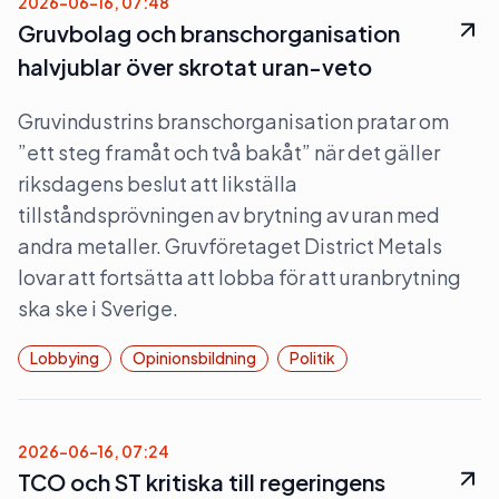
2026-06-16, 07:48
Gruvbolag och branschorganisation
halvjublar över skrotat uran-veto
Gruvindustrins branschorganisation pratar om
”ett steg framåt och två bakåt” när det gäller
riksdagens beslut att likställa
tillståndsprövningen av brytning av uran med
andra metaller. Gruvföretaget District Metals
lovar att fortsätta att lobba för att uranbrytning
ska ske i Sverige.
Lobbying
Opinionsbildning
Politik
2026-06-16, 07:24
TCO och ST kritiska till regeringens