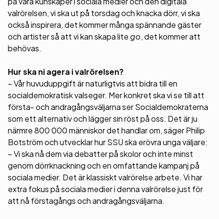
på våra kunskaper i sociala medier och den digitala
valrörelsen, vi ska ut på torsdag och knacka dörr, vi ska
också inspirera, det kommer många spännande gäster
och artister så att vi kan skapa lite
go
, det kommer att
behövas.
Hur ska ni agera i valrörelsen?
– Vår huvuduppgift är naturligtvis att bidra till en
socialdemokratisk valseger. Mer konkret ska vi se till att
första- och andragångsväljarna ser Socialdemokraterna
som ett alternativ och lägger sin röst på oss. Det är ju
närmre 800 000 människor det handlar om, säger Philip
Botström och utvecklar hur SSU ska erövra unga väljare:
– Vi ska nå dem via debatter på skolor och inte minst
genom dörrknackning och en omfattande kampanj på
sociala medier. Det är klassiskt valrörelse arbete. Vi har
extra fokus på sociala medier i denna valrörelse just för
att nå förstagångs och andragångsväljarna.