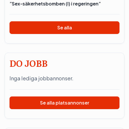
”Sex-säkerhetsbomben (l) i regeringen”
Se alla
DO JOBB
Inga lediga jobbannonser.
Se alla platsannonser