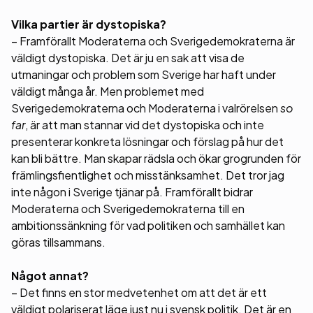
Vilka partier är dystopiska?
– Framförallt Moderaterna och Sverigedemokraterna är
väldigt dystopiska. Det är ju en sak att visa de
utmaningar och problem som Sverige har haft under
väldigt många år. Men problemet med
Sverigedemokraterna och Moderaterna i valrörelsen
so
far
, är att man stannar vid det dystopiska och inte
presenterar konkreta lösningar och förslag på hur det
kan bli bättre. Man skapar rädsla och ökar grogrunden för
främlingsfientlighet och misstänksamhet. Det tror jag
inte någon i Sverige tjänar på. Framförallt bidrar
Moderaterna och Sverigedemokraterna till en
ambitionssänkning för vad politiken och samhället kan
göras tillsammans.
Något annat?
– Det finns en stor medvetenhet om att det är ett
väldigt polariserat läge just nu i svensk politik. Det är en