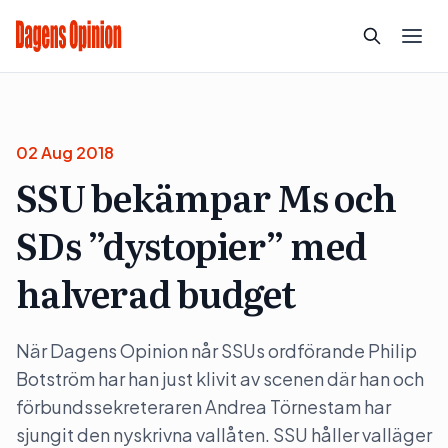
02 Aug 2018
SSU bekämpar Ms och
SDs ”dystopier” med
halverad budget
När Dagens Opinion når SSUs ordförande Philip
Botström har han just klivit av scenen där han och
förbundssekreteraren Andrea Törnestam har
sjungit den nyskrivna vallåten. SSU håller valläger