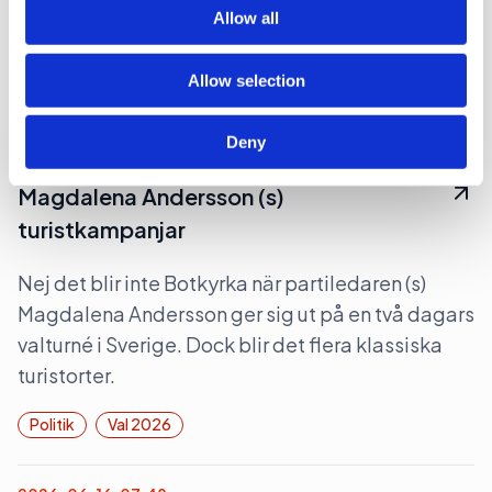
of their services.
proposition ”Ny politisk inriktning för ett starkare
Allow all
filmland”, förrän den sågas.
Allow selection
Kultur
Politik
Deny
2026-06-22, 06:28
Magdalena Andersson (s)
turistkampanjar
Nej det blir inte Botkyrka när partiledaren (s)
Magdalena Andersson ger sig ut på en två dagars
valturné i Sverige. Dock blir det flera klassiska
turistorter.
Politik
Val 2026