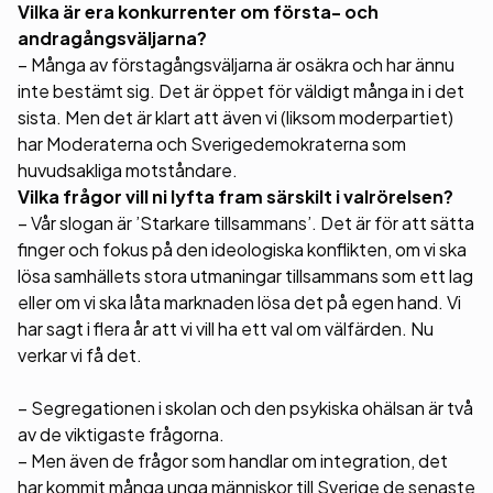
Vilka är era konkurrenter om första- och
andragångsväljarna?
– Många av förstagångsväljarna är osäkra och har ännu
inte bestämt sig. Det är öppet för väldigt många in i det
sista. Men det är klart att även vi (liksom moderpartiet)
har Moderaterna och Sverigedemokraterna som
huvudsakliga motståndare.
Vilka frågor vill ni lyfta fram särskilt i valrörelsen?
– Vår slogan är ’Starkare tillsammans’. Det är för att sätta
finger och fokus på den ideologiska konflikten, om vi ska
lösa samhällets stora utmaningar tillsammans som ett lag
eller om vi ska låta marknaden lösa det på egen hand. Vi
har sagt i flera år att vi vill ha ett val om välfärden. Nu
verkar vi få det.
– Segregationen i skolan och den psykiska ohälsan är två
av de viktigaste frågorna.
– Men även de frågor som handlar om integration, det
har kommit många unga människor till Sverige de senaste