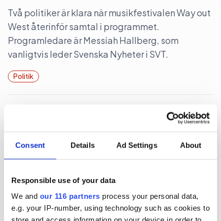
Två politiker är klara när musikfestivalen Way out
West återinför samtal i programmet.
Programledare är Messiah Hallberg, som
vanligtvis leder Svenska Nyheter i SVT.
Politik
2026-06-23, 17:41
”Ebba Buschs Sverigedröm kräver
hårdare auktoritet”
Consent
Details
Ad Settings
About
Retorikkonsulten Camilla Eriksson analyserar
partiledartalen i Almedalen via sin proprietära
Responsible use of your data
varumärkesmodell Field of Meaning. Först ut är
We and
our 116 partners
process your personal data,
KD-ledaren Ebba Busch tal.
e.g. your IP-number, using technology such as cookies to
store and access information on your device in order to