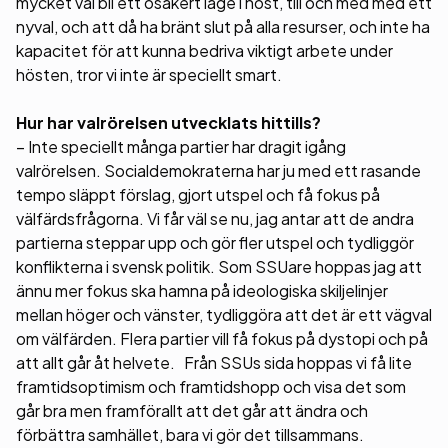
mycket väl bli ett osäkert läge i höst, till och med med ett
nyval, och att då ha bränt slut på alla resurser, och inte ha
kapacitet för att kunna bedriva viktigt arbete under
hösten, tror vi inte är speciellt smart.
Hur har valrörelsen utvecklats hittills?
– Inte speciellt många partier har dragit igång
valrörelsen. Socialdemokraterna har ju med ett rasande
tempo släppt förslag, gjort utspel och få fokus på
välfärdsfrågorna. Vi får väl se nu, jag antar att de andra
partierna steppar upp och gör fler utspel och tydliggör
konflikterna i svensk politik. Som SSUare hoppas jag att
ännu mer fokus ska hamna på ideologiska skiljelinjer
mellan höger och vänster, tydliggöra att det är ett vägval
om välfärden. Flera partier vill få fokus på dystopi och på
att allt går åt helvete. Från SSUs sida hoppas vi få lite
framtidsoptimism och framtidshopp och visa det som
går bra men framförallt att det går att ändra och
förbättra samhället, bara vi gör det tillsammans.