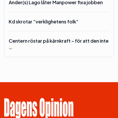
Ander(s) Lago låter Manpower fixa jobben
Kd skrotar ”verklighetens folk”
Centern röstar på kärnkraft – för att den inte
…