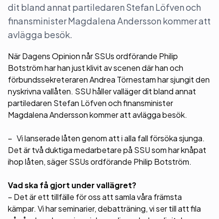
dit bland annat partiledaren Stefan Löfven och
finansminister Magdalena Andersson kommer att
avlägga besök.
När Dagens Opinion når SSUs ordförande Philip
Botström har han just klivit av scenen där han och
förbundssekreteraren Andrea Törnestam har sjungit den
nyskrivna vallåten. SSU håller valläger dit bland annat
partiledaren Stefan Löfven och finansminister
Magdalena Andersson kommer att avlägga besök.
– Vi lanserade låten genom att i alla fall försöka sjunga.
Det är två duktiga medarbetare på SSU som har knåpat
ihop låten, säger SSUs ordförande Philip Botström.
Vad ska få gjort under vallägret?
– Det är ett tillfälle för oss att samla våra främsta
kämpar. Vi har seminarier, debatträning, vi ser till att fila