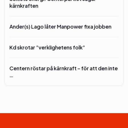
kärnkraften
Ander(s) Lago låter Manpower fixa jobben
Kd skrotar ”verklighetens folk”
Centern röstar på kärnkraft – för att den inte
…