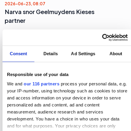
2026-06-23, 08:07
Narva snor Geelmuydens Kieses
partner
Nu står det klart att Narva har hittat en ersättare
till Annika Sundström som pa-chef.
Consent
Details
Ad Settings
About
Arbetarrörelser
Pr
Responsible use of your data
2026-06-23, 07:51
Tidigare S-ledamot blir komchef på
We and
our 116 partners
process your personal data, e.g.
TCO
your IP-number, using technology such as cookies to store
and access information on your device in order to serve
personalized ads and content, ad and content
Den fackliga centralorganisationen TCO hittar
measurement, audience research and services
sin nay kommunikationschef hos en
development. You have a choice in who uses your data
ledarskapsbyrå.
and for what purposes. Your privacy choices are only