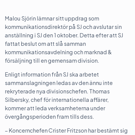
Malou Sjörin lämnar sitt uppdrag som
kommunikationsdirektör på SJ och avslutar sin
anställning i SJ den 1 oktober. Detta efter att SJ
fattat beslut om att slå samman
kommunikationsavdelning och marknad &
försäljning till en gemensam division.
Enligt information från SJ ska arbetet
sammanslagningen ledas av den ännu inte
rekryterade nya divisionschefen. Thomas
Silbersky, chef för internationella affärer,
kommer att leda verksamheterna under
övergångsperioden fram tills dess.
– Koncernchefen Crister Fritzson har bestämt sig