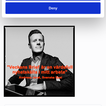
Utvalda kategorier
Deny
Affärer
Annons
Debatt
Pr
Almedalen