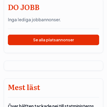
DO JOBB
Inga lediga jobbannonser.
Se alla platsannonser
Mest läst
Över hälften tackade nej till statministerns