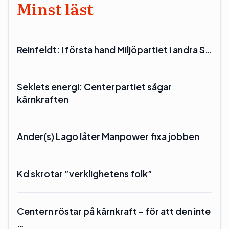
Minst läst
Reinfeldt: I första hand Miljöpartiet i andra S…
Seklets energi: Centerpartiet sågar
kärnkraften
Ander(s) Lago låter Manpower fixa jobben
Kd skrotar ”verklighetens folk”
Centern röstar på kärnkraft – för att den inte
…