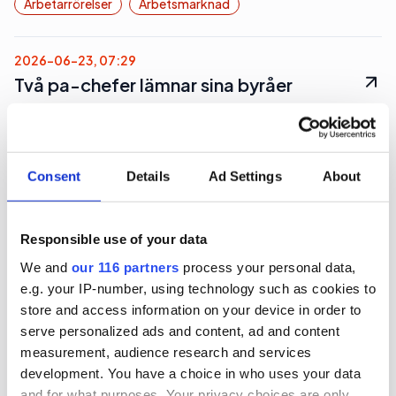
Arbetarrörelser
Arbetsmarknad
2026-06-23, 07:29
Två pa-chefer lämnar sina byråer
Mitt under brinnande Almedalsveckan avgår pa-
chefer för två av landets ledande byråer.
Consent
Details
Ad Settings
About
Arbetarrörelser
Pr
Responsible use of your data
2026-06-22, 07:51
We and
our 116 partners
process your personal data,
LO värvar mediechef på SVT
e.g. your IP-number, using technology such as cookies to
store and access information on your device in order to
serve personalized ads and content, ad and content
Den fackliga centralorganisationen LO hittar en
measurement, audience research and services
ny chef till sitt mediehus på public service-
development. You have a choice in who uses your data
kanalen SVT.
and for what purposes. Your privacy choices are only