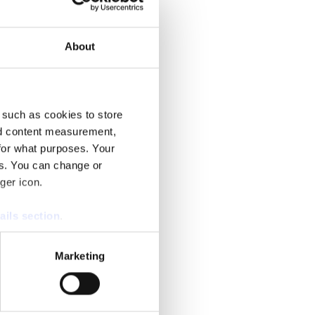
utnämnts till långsiktiga roller.
About
 such as cookies to store
nd content measurement,
for what purposes. Your
es. You can change or
ger icon.
ails section
.
se our traffic. We also share
Marketing
ers who may combine it with
 services.