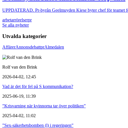
UPPDATERAD. Pr-byrån Geelmuyden Kiese byter chef för teamet fö
arbetarrörelser
pr
Se alla nyheter
Utvalda kategorier
Affärer
Annons
debatt
pr
Almedalen
Rolf van den Brink
2026-04-02, 12:45
Vad är det för fel på S kommunikation?
2025-06-19, 11:39
”Krisvarning när kvinnorna tar över politiken”
2025-04-02, 11:02
”Sex-säkerhetsbomben (l) i regeringen”