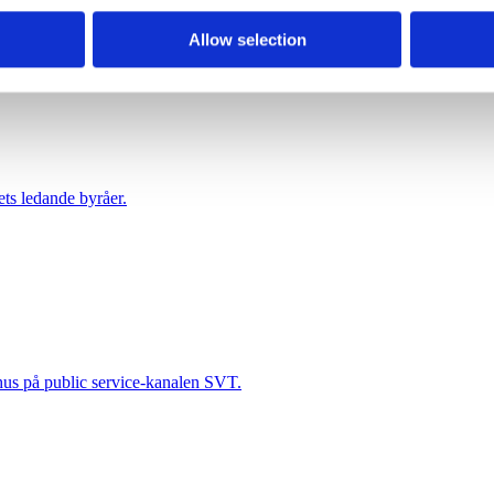
Allow selection
nschef hos en ledarskapsbyrå.
ts ledande byråer.
ehus på public service-kanalen SVT.