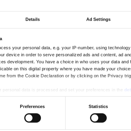
a jobb
 nya jobb. I alla fall har två statssekreterare i Tidöregeringen på kort tid 
Details
Ad Settings
a
cess your personal data, e.g. your IP-number, using technology
ur device in order to serve personalized ads and content, ad a
ces development. You have a choice in who uses your data and 
licable on this digital property where you have made your choic
e from the Cookie Declaration or by clicking on the Privacy trig
 personal data is processed and set your preferences in the
det
m som pa-chef.
e content and ads, to provide social media features and to analy
Preferences
Statistics
 our site with our social media, advertising and analytics partn
 provided to them or that they’ve collected from your use of their