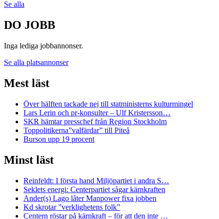
Se alla
DO JOBB
Inga lediga jobbannonser.
Se alla platsannonser
Mest läst
Över hälften tackade nej till statministerns kulturmingel
Lars Lerin och pr-konsulter – Ulf Kristersson…
SKR hämtar presschef från Region Stockholm
Toppolitikerna”valfärdar” till Piteå
Burson upp 19 procent
Minst läst
Reinfeldt: I första hand Miljöpartiet i andra S…
Seklets energi: Centerpartiet sågar kärnkraften
Ander(s) Lago låter Manpower fixa jobben
Kd skrotar ”verklighetens folk”
Centern röstar på kärnkraft – för att den inte …