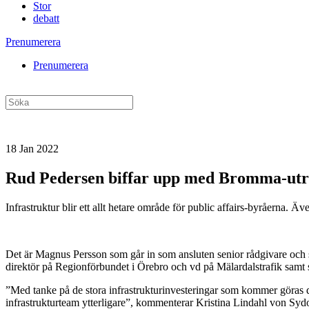
Stor
debatt
Prenumerera
Prenumerera
18 Jan 2022
Rud Pedersen biffar upp med Bromma-ut
Infrastruktur blir ett allt hetare område för public affairs-byråerna. Ä
Det är Magnus Persson som går in som ansluten senior rådgivare och s
direktör på Regionförbundet i Örebro och vd på Mälardalstrafik samt s
”Med tanke på de stora infrastrukturinvesteringar som kommer göras d
infrastrukturteam ytterligare”, kommenterar Kristina Lindahl von Sy