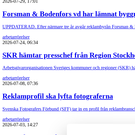
2026-07-29, 17:01
Forsman & Bodenfors vd har lämnat bygg
UPPDATERAD. Efter närmare tre år avgår reklambyrån Forsman & B
arbetarrörelser
2026-07-24, 06:34
SKR hämtar presschef från Region Stock
Arbetsgivarorganisationen Sveriges kommuner och regioner (SKR) hä
arbetarrörelser
2026-07-08, 07:36
Reklamprofil ska lyfta fotograferna
Svenska Fotografers Förbund (SFF) tar in en profil från reklambrans
arbetarrörelser
2026-07-03, 14:27