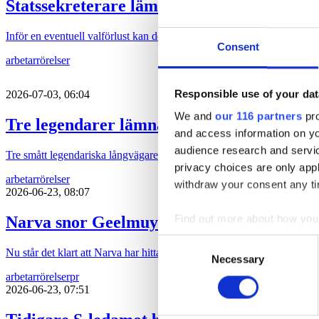
Statssekreterare lämnar regeringen för ny
Inför en eventuell valförlust kan det vara läge att ge regeringstrotjänare
Consent
arbetarrörelser
Responsible use of your dat
2026-07-03, 06:04
We and
our 116 partners
pro
Tre legendarer lämnar jobben
and access information on yo
audience research and servi
Tre smått legendariska långvägare i branschen lämnar sina jobb.
privacy choices are only app
arbetarrörelser
withdraw your consent any tim
2026-06-23, 08:07
Find out more about how your
Narva snor Geelmuydens Kieses partner
Consent
Nu står det klart att Narva har hittat en ersättare till Annika Sundströ
We use cookies to personalis
Necessary
Selection
information about your use of
arbetarrörelser
pr
other information that you’ve
2026-06-23, 07:51