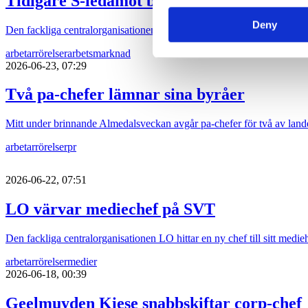
Tidigare S-ledamot blir komchef på TCO
Deny
Den fackliga centralorganisationen TCO hittar sin nay kommunikatio
arbetarrörelser
arbetsmarknad
2026-06-23, 07:29
Två pa-chefer lämnar sina byråer
Mitt under brinnande Almedalsveckan avgår pa-chefer för två av lande
arbetarrörelser
pr
2026-06-22, 07:51
LO värvar mediechef på SVT
Den fackliga centralorganisationen LO hittar en ny chef till sitt medi
arbetarrörelser
medier
2026-06-18, 00:39
Geelmuyden Kiese snabbskiftar corp-chef