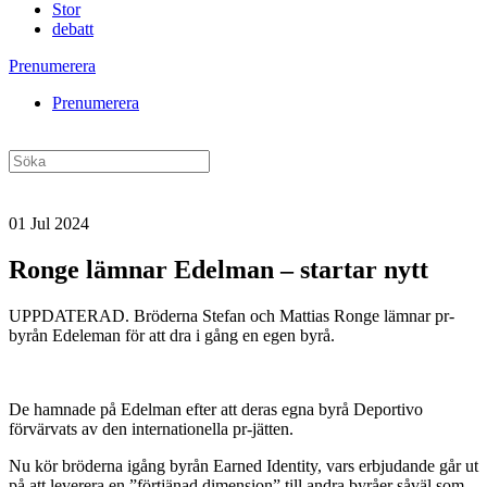
Stor
debatt
Prenumerera
Prenumerera
01 Jul 2024
Ronge lämnar Edelman – startar nytt
UPPDATERAD. Bröderna Stefan och Mattias Ronge lämnar pr-
byrån Edeleman för att dra i gång en egen byrå.
De hamnade på Edelman efter att deras egna byrå Deportivo
förvärvats av den internationella pr-jätten.
Nu kör bröderna igång byrån Earned Identity, vars erbjudande går ut
på att leverera en ”förtjänad dimension” till andra byråer såväl som