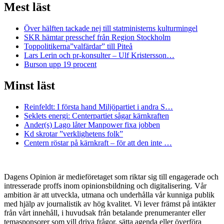
Mest läst
Över hälften tackade nej till statministerns kulturmingel
SKR hämtar presschef från Region Stockholm
Toppolitikerna”valfärdar” till Piteå
Lars Lerin och pr-konsulter – Ulf Kristersson…
Burson upp 19 procent
Minst läst
Reinfeldt: I första hand Miljöpartiet i andra S…
Seklets energi: Centerpartiet sågar kärnkraften
Ander(s) Lago låter Manpower fixa jobben
Kd skrotar ”verklighetens folk”
Centern röstar på kärnkraft – för att den inte …
Dagens Opinion är medieföretaget som riktar sig till engagerade och
intresserade proffs inom opinionsbildning och digitalisering. Vår
ambition är att utveckla, utmana och underhålla vår kunniga publik
med hjälp av journalistik av hög kvalitet. Vi lever främst på intäkter
från vårt innehåll, i huvudsak från betalande prenumeranter eller
temasponsorer som vill driva frågor, sätta agenda eller överföra