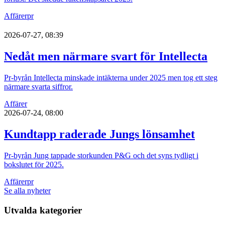
Affärer
pr
2026-07-27, 08:39
Nedåt men närmare svart för Intellecta
Pr-byrån Intellecta minskade intäkterna under 2025 men tog ett steg
närmare svarta siffror.
Affärer
2026-07-24, 08:00
Kundtapp raderade Jungs lönsamhet
Pr-byrån Jung tappade storkunden P&G och det syns tydligt i
bokslutet för 2025.
Affärer
pr
Se alla nyheter
Utvalda kategorier