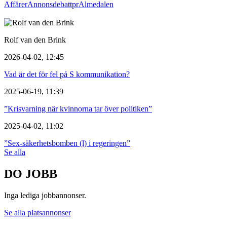
Affärer
Annons
debatt
pr
Almedalen
Rolf van den Brink
2026-04-02, 12:45
Vad är det för fel på S kommunikation?
2025-06-19, 11:39
”Krisvarning när kvinnorna tar över politiken”
2025-04-02, 11:02
”Sex-säkerhetsbomben (l) i regeringen”
Se alla
DO JOBB
Inga lediga jobbannonser.
Se alla platsannonser