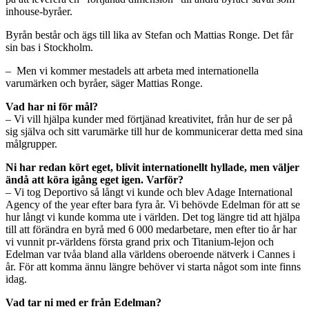
inhouse-byråer.
Byrån består och ägs till lika av Stefan och Mattias Ronge. Det får
sin bas i Stockholm.
– Men vi kommer mestadels att arbeta med internationella
varumärken och byråer, säger Mattias Ronge.
Vad har ni för mål?
– Vi vill hjälpa kunder med förtjänad kreativitet, från hur de ser på
sig själva och sitt varumärke till hur de kommunicerar detta med sina
målgrupper.
Ni har redan kört eget, blivit internationellt hyllade, men väljer
ändå att köra igång eget igen. Varför?
– Vi tog Deportivo så långt vi kunde och blev Adage International
Agency of the year efter bara fyra år. Vi behövde Edelman för att se
hur långt vi kunde komma ute i världen. Det tog längre tid att hjälpa
till att förändra en byrå med 6 000 medarbetare, men efter tio år har
vi vunnit pr-världens första grand prix och Titanium-lejon och
Edelman var tvåa bland alla världens oberoende nätverk i Cannes i
år. För att komma ännu längre behöver vi starta något som inte finns
idag.
Vad tar ni med er från Edelman?