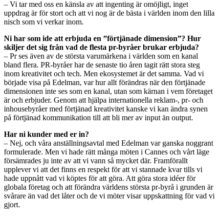
– Vi tar med oss en känsla av att ingenting är omöjligt, inget
uppdrag är för stort och att vi nog är de bästa i världen inom den lilla
nisch som vi verkar inom.
Ni har som ide att erbjuda en ”förtjänade dimension”? Hur
skiljer det sig från vad de flesta pr-byråer brukar erbjuda?
– Pr ses även av de största varumärkena i världen som en kanal
bland flera. PR-byråer har de senaste tio åren tagit rätt stora steg
inom kreativitet och tech. Men ekosystemet är det samma. Vad vi
började visa på Edelman, var hur allt förändras när den förtjänade
dimensionen inte ses som en kanal, utan som kärnan i vem företaget
är och erbjuder. Genom att hjälpa internationella reklam-, pr- och
inhousebyråer med förtjänad kreativitet kanske vi kan ändra synen
på förtjänad kommunikation till att bli mer av input än output.
Har ni kunder med er in?
– Nej, och våra anställningsavtal med Edelman var ganska noggrant
formulerade. Men vi hade rätt många möten i Cannes och vårt läge
försämrades ju inte av att vi vann så mycket där. Framförallt
upplever vi att det finns en respekt för att vi stannade kvar tills vi
hade uppnått vad vi köptes för att göra. Att göra stora idéer för
globala företag och att förändra världens största pr-byrå i grunden är
svårare än vad det låter och de vi möter visar uppskattning för vad vi
gjort.