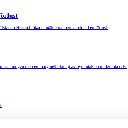
örlust
sk och Hoc och ökade intäkterna men vände till en förlust.
 omsättningen men en marginell ökning av byråintäkten under räkenska
5.