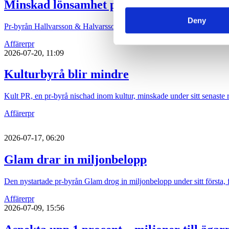
Minskad lönsamhet på Hallvarsson
Deny
Pr-byrån Hallvarsson & Halvarsson tappade i marginal och lönsamhet
Affärer
pr
2026-07-20, 11:09
Kulturbyrå blir mindre
Kult PR, en pr-byrå nischad inom kultur, minskade under sitt senaste 
Affärer
pr
2026-07-17, 06:20
Glam drar in miljonbelopp
Den nystartade pr-byrån Glam drog in miljonbelopp under sitt första, 
Affärer
pr
2026-07-09, 15:56