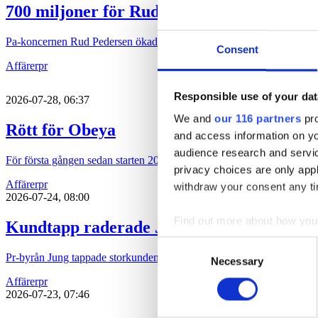
700 miljoner för Rud Pedersen
Pa-koncernen Rud Pedersen ökade under 2025 både intäkten och löns
Consent
Affärer
pr
Responsible use of your dat
2026-07-28, 06:37
We and
our 116 partners
pro
Rött för Obeya
and access information on yo
audience research and servi
För första gången sedan starten 2015 har pr-byrån Obeya gått med för
privacy choices are only app
Affärer
pr
withdraw your consent any tim
2026-07-24, 08:00
Find out more about how your
Kundtapp raderade Jungs lönsamhet
Consent
We use cookies to personalis
Pr-byrån Jung tappade storkunden P&G och det syns tydligt i bokslute
Necessary
Selection
information about your use of
Affärer
pr
other information that you’ve
2026-07-23, 07:46