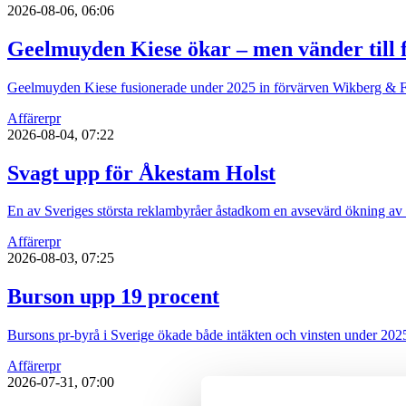
2026-08-06, 06:06
Geelmuyden Kiese ökar – men vänder till f
Geelmuyden Kiese fusionerade under 2025 in förvärven Wikberg & Fri
Affärer
pr
2026-08-04, 07:22
Svagt upp för Åkestam Holst
En av Sveriges största reklambyråer åstadkom en avsevärd ökning av
Affärer
pr
2026-08-03, 07:25
Burson upp 19 procent
Bursons pr-byrå i Sverige ökade både intäkten och vinsten under 202
Affärer
pr
2026-07-31, 07:00