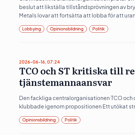
beslut att likställa tillståndsprövningen av b
Metals lovar att fortsätta att lobba för att ura
Lobbying
Opinionsbildning
Politik
2026-06-16, 07:24
TCO och ST kritiska till 
tjänstemannaansvar
Den fackliga centralorganisationen TCO och d
klubbade igenom propositionen Ett utökat str
Opinionsbildning
Politik