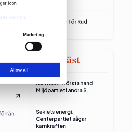
ger icon.
ails section
.
700 miljoner för Rud
Pedersen
se our traffic. We also share
Marketing
ers who may combine it with
andidatur
 services.
Minst läst
Allow all
Reinfeldt: I första hand
Miljöpartiet i andra S…
Seklets energi:
förrän
Centerpartiet sågar
kärnkraften