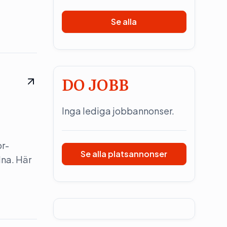
Se alla
DO JOBB
Inga lediga jobbannonser.
pr-
Se alla platsannonser
dna. Här