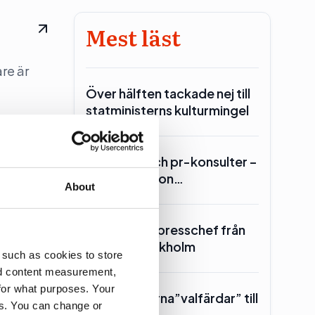
Mest läst
re är
Över hälften tackade nej till
statministerns kulturmingel
Lars Lerin och pr-konsulter –
Ulf Kristersson…
About
SKR hämtar presschef från
Region Stockholm
 such as cookies to store
nd content measurement,
for what purposes. Your
Toppolitikerna”valfärdar” till
es. You can change or
Piteå