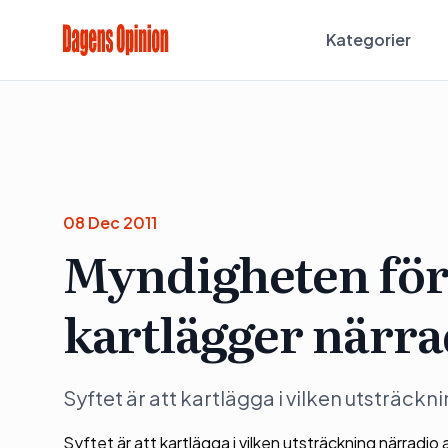
Kategorier
08 Dec 2011
Myndigheten för 
kartlägger närr
Syftet är att kartlägga i vilken utsträck
Syftet är att kartlägga i vilken utsträckning närrad