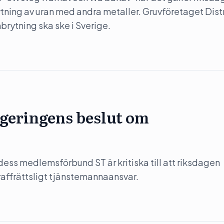
rytning av uran med andra metaller. Gruvföretaget Dist
nbrytning ska ske i Sverige.
regeringens beslut om
ess medlemsförbund ST är kritiska till att riksdagen
affrättsligt tjänstemannaansvar.