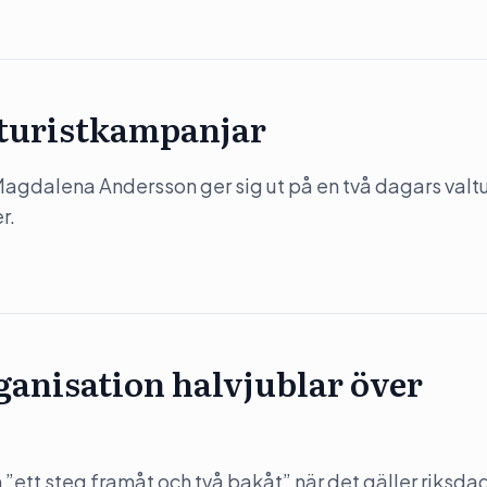
 turistkampanjar
) Magdalena Andersson ger sig ut på en två dagars valtu
r.
anisation halvjublar över
”ett steg framåt och två bakåt” när det gäller riksda