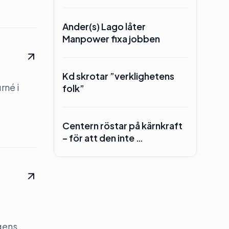
Ander(s) Lago låter
Manpower fixa jobben
Kd skrotar ”verklighetens
rné i
folk”
Centern röstar på kärnkraft
– för att den inte …
gens