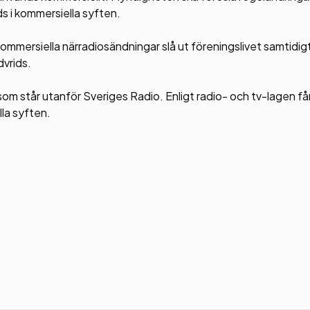
s i kommersiella syften.
r kommersiella närradiosändningar slå ut föreningslivet samtidi
vrids.
om står utanför Sveriges Radio. Enligt radio- och tv-lagen får
lla syften.