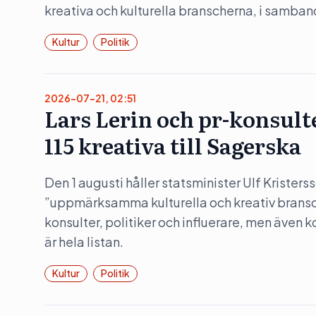
kreativa och kulturella branscherna, i samba
Kultur
Politik
2026-07-21, 02:51
Lars Lerin och pr-konsult
115 kreativa till Sagerska
Den 1 augusti håller statsminister Ulf Kristers
”uppmärksamma kulturella och kreativ bransc
konsulter, politiker och influerare, men även 
är hela listan.
Kultur
Politik