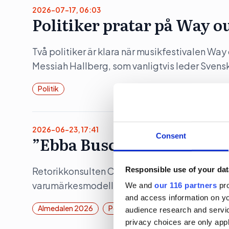
2026-07-17, 06:03
Politiker pratar på Way o
Två politiker är klara när musikfestivalen Wa
Messiah Hallberg, som vanligtvis leder Svensk
Politik
2026-06-23, 17:41
Consent
”Ebba Buschs Sverigedröm
Responsible use of your dat
Retorikkonsulten Camilla Eriksson analyserar 
varumärkesmodell Field of Meaning. Först ut 
We and
our 116 partners
pro
and access information on yo
Almedalen 2026
Politik
audience research and servi
privacy choices are only app