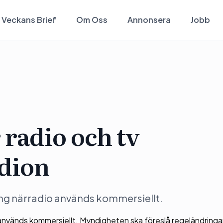
Veckans Brief
Om Oss
Annonsera
Jobb
radio och tv
adion
ning närradio används kommersiellt.
io används kommersiellt. Myndigheten ska föreslå regeländringa