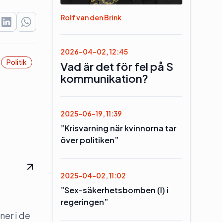
Rolf van den Brink
2026-04-02, 12:45
Politik
Vad är det för fel på S
kommunikation?
2025-06-19, 11:39
”Krisvarning när kvinnorna tar
över politiken”
2025-04-02, 11:02
”Sex-säkerhetsbomben (l) i
regeringen”
ner i de