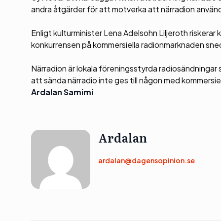
andra åtgärder för att motverka att närradion använd
Enligt kulturminister Lena Adelsohn Liljeroth riskera
konkurrensen på kommersiella radionmarknaden sned
Närradion är lokala föreningsstyrda radiosändningar s
att sända närradio inte ges till någon med kommersie
Ardalan Samimi
Ardalan
ardalan@dagensopinion.se