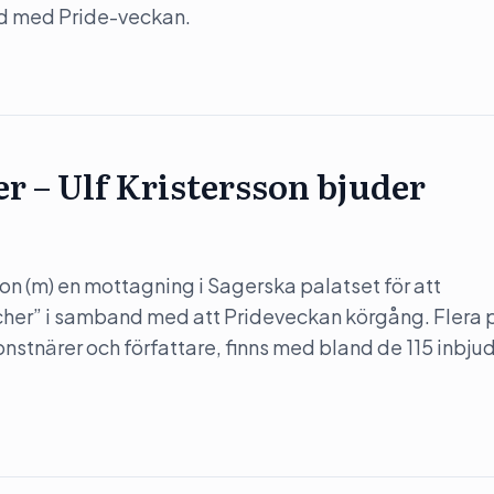
nd med Pride-veckan.
er – Ulf Kristersson bjuder
son (m) en mottagning i Sagerska palatset för att
her” i samband med att Prideveckan körgång. Flera 
konstnärer och författare, finns med bland de 115 inbju