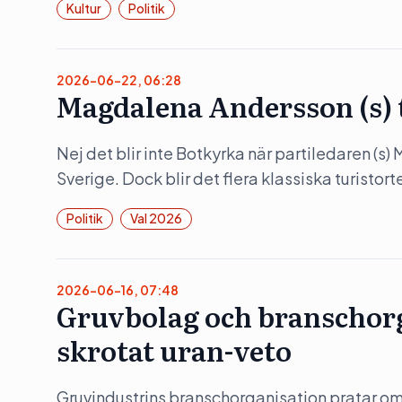
Kultur
Politik
2026-06-22, 06:28
Magdalena Andersson (s)
Nej det blir inte Botkyrka när partiledaren (s
Sverige. Dock blir det flera klassiska turistorte
Politik
Val 2026
2026-06-16, 07:48
Gruvbolag och branschorg
skrotat uran-veto
Gruvindustrins branschorganisation pratar om 