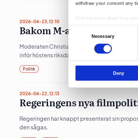
withdraw your consent any tim
Find out more about how your
2026-06-23, 12:10
Bakom M-avhoppet i Karl
Consent
We use cookies to personalis
Selection
Necessary
information about your use of
Moderaten Christian Holm lämnar sina politis
other information that you’ve
inför höstens riksdagsval. Flera källor pekar 
Politik
Deny
2026-06-22, 12:13
Regeringens nya filmpolit
Regeringen har knappt presenterat sin propositi
den sågas.