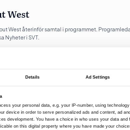
ut West
y out West återinför samtal i programmet. Programleda
a Nyheter i SVT.
Details
Ad Settings
 kräver hårdare auktoritet”
a
partiledartalen i Almedalen via sin proprietära
är KD-ledaren Ebba Busch tal.
cess your personal data, e.g. your IP-number, using technology
ur device in order to serve personalized ads and content, ad a
ces development. You have a choice in who uses your data and 
licable on this digital property where you have made your choic