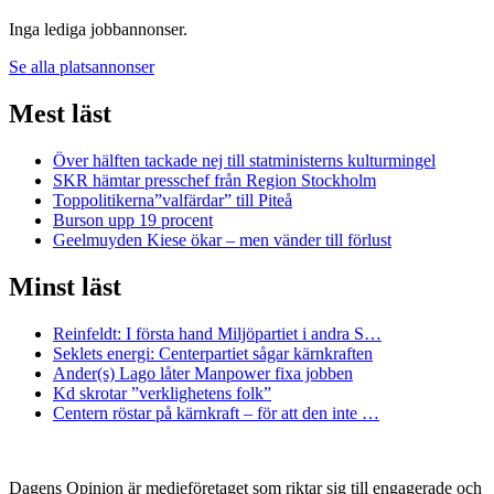
Inga lediga jobbannonser.
Se alla platsannonser
Mest läst
Över hälften tackade nej till statministerns kulturmingel
SKR hämtar presschef från Region Stockholm
Toppolitikerna”valfärdar” till Piteå
Burson upp 19 procent
Geelmuyden Kiese ökar – men vänder till förlust
Minst läst
Reinfeldt: I första hand Miljöpartiet i andra S…
Seklets energi: Centerpartiet sågar kärnkraften
Ander(s) Lago låter Manpower fixa jobben
Kd skrotar ”verklighetens folk”
Centern röstar på kärnkraft – för att den inte …
Dagens Opinion är medieföretaget som riktar sig till engagerade och