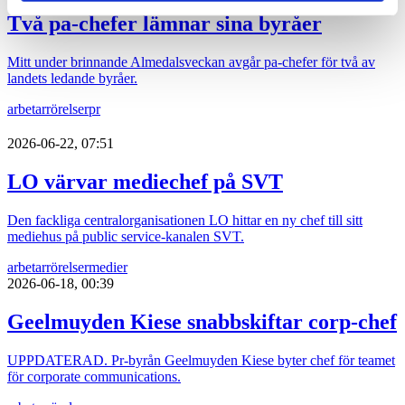
Två pa-chefer lämnar sina byråer
Mitt under brinnande Almedalsveckan avgår pa-chefer för två av
landets ledande byråer.
arbetarrörelser
pr
2026-06-22, 07:51
LO värvar mediechef på SVT
Den fackliga centralorganisationen LO hittar en ny chef till sitt
mediehus på public service-kanalen SVT.
arbetarrörelser
medier
2026-06-18, 00:39
Geelmuyden Kiese snabbskiftar corp-chef
UPPDATERAD. Pr-byrån Geelmuyden Kiese byter chef för teamet
för corporate communications.