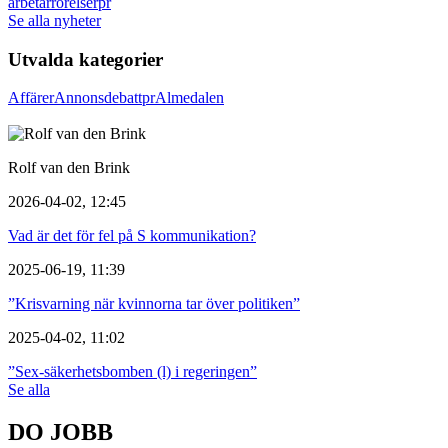
arbetarrörelser
pr
Se alla nyheter
Utvalda kategorier
Affärer
Annons
debatt
pr
Almedalen
Rolf van den Brink
2026-04-02, 12:45
Vad är det för fel på S kommunikation?
2025-06-19, 11:39
”Krisvarning när kvinnorna tar över politiken”
2025-04-02, 11:02
”Sex-säkerhetsbomben (l) i regeringen”
Se alla
DO JOBB