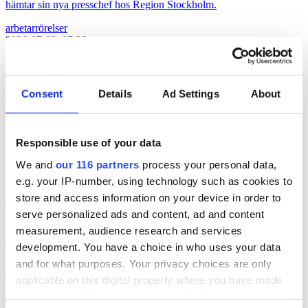
hämtar sin nya presschef hos Region Stockholm.
arbetarrörelser
2026-07-08, 07:36
Reklamprofil ska lyfta fotograferna
Consent
Details
Ad Settings
About
Svenska Fotografers Förbund (SFF) tar in en profil från
reklambranschen som ny verksamhetsledare.
arbetarrörelser
Responsible use of your data
2026-07-03, 14:27
We and
our 116 partners
process your personal data,
Statssekreterare lämnar regeringen för
e.g. your IP-number, using technology such as cookies to
nya jobb
store and access information on your device in order to
serve personalized ads and content, ad and content
Inför en eventuell valförlust kan det vara läge att ge
measurement, audience research and services
regeringstrotjänare nya jobb. I alla fall har två statssekreterare i
development. You have a choice in who uses your data
Tidöregeringen på kort tid utnämnts till långsiktiga roller.
and for what purposes. Your privacy choices are only
arbetarrörelser
applicable on this digital property where you have made
your choices. You can change or withdraw your consent
2026-07-03, 06:04