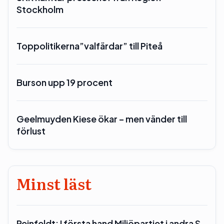
Stockholm
Toppolitikerna”valfärdar” till Piteå
Burson upp 19 procent
Geelmuyden Kiese ökar – men vänder till
förlust
Minst läst
Reinfeldt: I första hand Miljöpartiet i andra S…