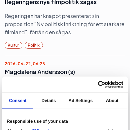
Regeringens nya filmpolitik sågas
Regeringen har knappt presenterat sin
proposition ”Ny politisk inriktning för ett starkare
filmland”, förrän den sågas.
Kultur
Politik
2026-06-22, 06:28
Magdalena Andersson (s)
turistkampanjar
Nej det blir inte Botkyrka när partiledaren (s)
Consent
Details
Ad Settings
About
Magdalena Andersson ger sig ut på en två dagars
valturné i Sverige. Dock blir det flera klassiska
turistorter.
Responsible use of your data