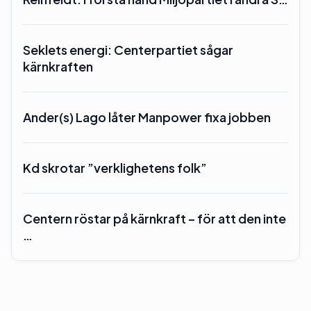
Seklets energi: Centerpartiet sågar
kärnkraften
Ander(s) Lago låter Manpower fixa jobben
Kd skrotar ”verklighetens folk”
Centern röstar på kärnkraft – för att den inte
…