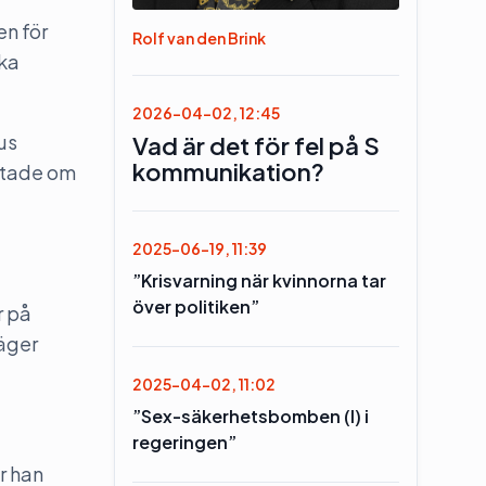
n för
Rolf van den Brink
ika
2026-04-02, 12:45
us
Vad är det för fel på S
kommunikation?
ättade om
2025-06-19, 11:39
”Krisvarning när kvinnorna tar
över politiken”
r på
säger
2025-04-02, 11:02
”Sex-säkerhetsbomben (l) i
regeringen”
r han