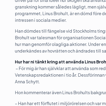
driver på för sina idéer hur skogen ska använda
granskning kommer således lägligt, men själ
programmet, Linus Brohult, är en dömd före de
intressen i sociala medier.
Han dömdes till fängelse vid Stockholms tings
Brohult var talesman för organisationen Socia
hur man genomför olagliga aktioner. Under e
underkändes av hovrätten och ändrades till sa
Hur har ni tänkt kring att använda Linus Br
– För mig är han självklar att använda som reda
Vetenskapsredaktionen i tio år. Dessförinnan
Anna Schytt.
Hon kommenterar även Linus Brohults bakgrun
– Han har ett förflutet i miljörörelsen och va