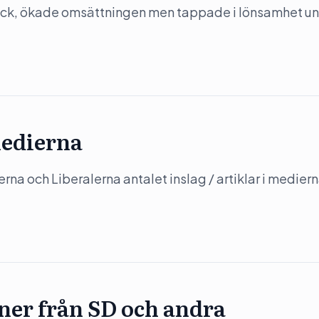
ack, ökade omsättningen men tappade i lönsamhet u
medierna
a och Liberalerna antalet inslag / artiklar i mediern
oner från SD och andra