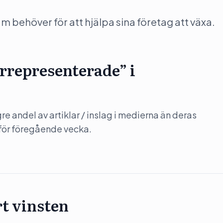
behöver för att hjälpa sina företag att växa.
errepresenterade” i
gre andel av artiklar / inslag i medierna än deras
r för föregående vecka.
t vinsten