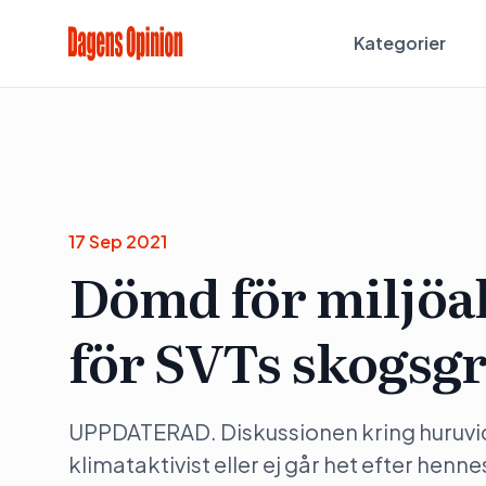
Kategorier
17 Sep 2021
Dömd för miljöak
för SVTs skogsg
UPPDATERAD. Diskussionen kring huruvid
klimataktivist eller ej går het efter henne