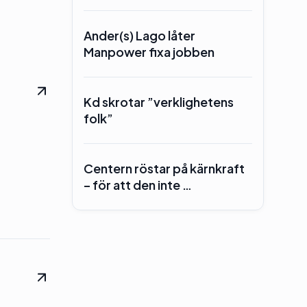
Ander(s) Lago låter
Manpower fixa jobben
Kd skrotar ”verklighetens
folk”
Centern röstar på kärnkraft
– för att den inte …