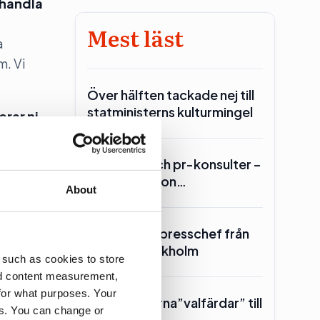
 handla
Mest läst
a
m. Vi
Över hälften tackade nej till
statministerns kulturmingel
erar ni
ärker vi.
Lars Lerin och pr-konsulter –
 intresse
Ulf Kristersson…
About
n viktiga
SKR hämtar presschef från
Region Stockholm
 such as cookies to store
nd content measurement,
for what purposes. Your
Toppolitikerna”valfärdar” till
es. You can change or
Piteå