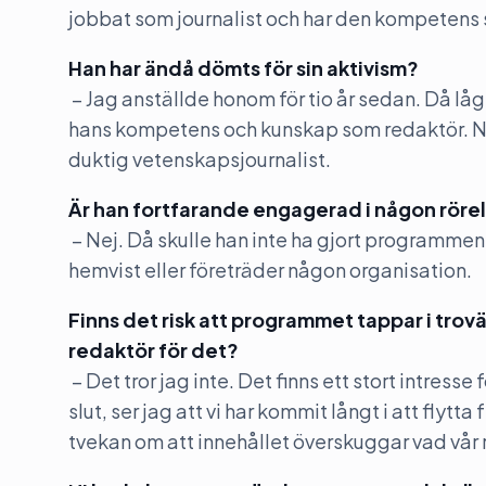
jobbat som journalist och har den kompetens
Han har ändå dömts för sin aktivism?
– Jag anställde honom för tio år sedan. Då låg 
hans kompetens och kunskap som redaktör. Nu ha
duktig vetenskapsjournalist.
Är han fortfarande engagerad i någon rörel
– Nej. Då skulle han inte ha gjort programmen. 
hemvist eller företräder någon organisation.
Finns det risk att programmet tappar i trov
redaktör för det?
– Det tror jag inte. Det finns ett stort intresse fö
slut, ser jag att vi har kommit långt i att fl
tvekan om att innehållet överskuggar vad vår 