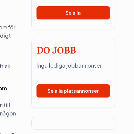
Se alla
nom för
ldigt
DO JOBB
Inga lediga jobbannonser.
itisk
som
Se alla platsannonser
 till
a någon