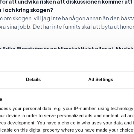
ör att undvika risken att diskussionen kommer att
 i och kring skogen?
ram om skogen, vill jag inte ha någon annan än den bäst
a sina jobb. Det har inte funnits skäl att byta ut hono
m Erika Bjerström är en klimataktivist eller ej. Nu risk
et är klart att många vill angripa public service. Det m
or som klimatförnekelse och skogen. Det finns ett stort
Details
Ad Settings
 och det är helt i sin ordning. Men vi får inte backa frå
a
cess your personal data, e.g. your IP-number, using technology
ur device in order to serve personalized ads and content, ad a
. red.
ces development. You have a choice in who uses your data and 
licable on this digital property where you have made your choic