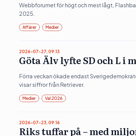
Webbforumet för högt och mest lågt, Flashb
2025.
Affärer
Medier
2026-07-27, 09:13
Göta Älv lyfte SD och L i 
Förra veckan ökade endast Sverigedemokratern
visar siffror från Retriever.
Medier
Val 2026
2026-07-23, 09:16
Riks tuffar på – med milj