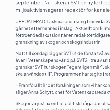
september. Nu riskerar SVT en ny förtro
miljöaktivism agerar redaktör för kana
UPPDATERAD. Diskussionen kring huruvida SVTs 
går het efter hennes i inslag i Aktuellt om kl
förtroendediskussion när en redaktör tidigare
granskning av skogen och skogsindustrin.
Natt till söndag lägger SVT ut de första två a
även i Vetenskapens värld på SVT2 i tre av sn
granskar SVT hur skogen ”egentligen mår”, sko
ska användas till”. Programmen har tagits fr
– Framförallt är det forskningen som vi har ko
säger Anna Schytt, chef för Vetenskapsredak
Skogen är just nu en het politisk fråga där oli