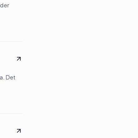
nder
a. Det