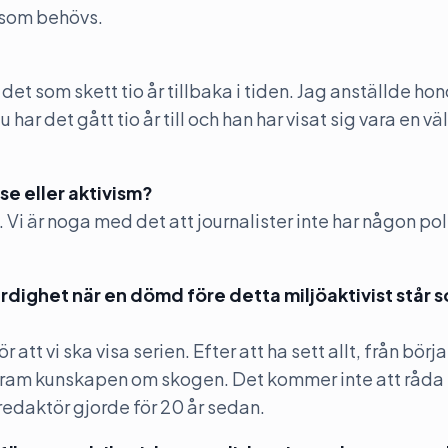
 som behövs.
det som skett tio år tillbaka i tiden. Jag anställde ho
r det gått tio år till och han har visat sig vara en vä
se eller aktivism?
Vi är noga med det att journalister inte har någon pol
ärdighet när en dömd före detta miljöaktivist står 
r att vi ska visa serien. Efter att ha sett allt, från början
ytta fram kunskapen om skogen. Det kommer inte att råd
redaktör gjorde för 20 år sedan.