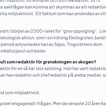
s i industrin, för klimatet och som rekreation. SVTs
va sakfrågan kan komma att skymmas av att redaktöre
tta miljöaktivist. Ett faktum som kan användas av ol
rätt i början av 2000-talet för ”grov uppvigling”. Lin
lekologisk aktion, som i sin tidning Ekologisten, ber
n period avlyssnades han av Säpo. Tingsrättens dom
mhällstjänst och böter.
ohult som redaktör för granskningen av skogen?
ktör för en så här stor satsning. Han har varit redaktö
 var han redaktör och chefredaktör på andra medier, 
d som miljöaktivist.
r mycket engagerad i frågan. Men de senaste 20 åren ha