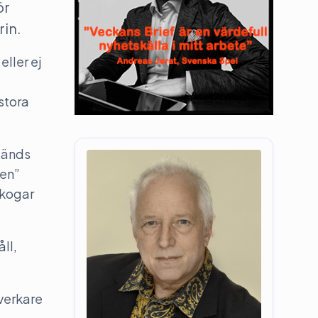
ör
trin.
ller ej
stora
 sänds
gen”
skogar
ll,
åverkare