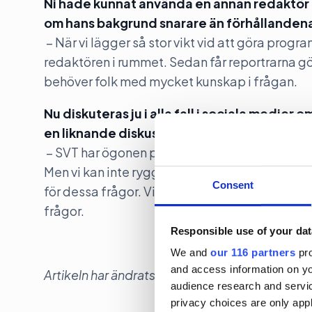
Ni hade kunnat använda en annan redaktör f
om hans bakgrund snarare än förhållandena
– När vi lägger så stor vikt vid att göra prog
redaktören i rummet. Sedan får reportrarna gör
behöver folk med mycket kunskap i frågan.
Nu diskuteras ju i alla fall i sociala medier o
en liknande diskussion. Hur ser du på det?
– SVT har ögonen på sig. Det är snart val och d
Men vi kan inte rygga för kontroversiella fråg
Consent
för dessa frågor. Vi vet att vi har ögonen på oss
frågor.
Responsible use of your dat
We and
our 116 partners
pro
and access information on yo
Artikeln har ändrats sedan första publiceringen
audience research and servi
privacy choices are only app