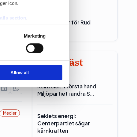
ger icon.
ails section
.
700 miljoner för Rud
Pedersen
se our traffic. We also share
Marketing
ers who may combine it with
 services.
Minst läst
Allow all
Reinfeldt: I första hand
Miljöpartiet i andra S…
Medier
Seklets energi:
Centerpartiet sågar
kärnkraften