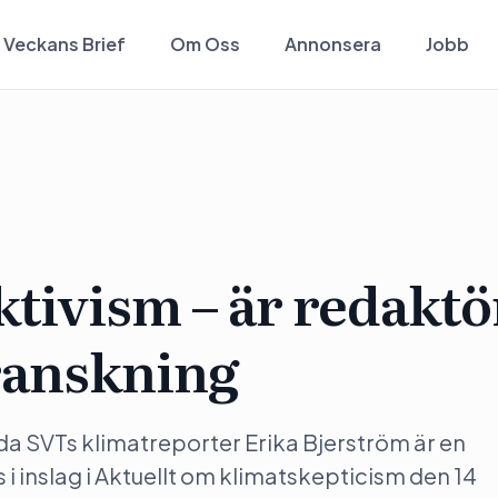
Veckans Brief
Om Oss
Annonsera
Jobb
tivism – är redaktö
ranskning
a SVTs klimatreporter Erika Bjerström är en
s i inslag i Aktuellt om klimatskepticism den 14