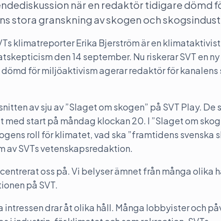
endediskussion när en redaktör tidigare dömd f
lens stora granskning av skogen och skogsindus
klimatreporter Erika Bjerström är en klimataktivist e
imatskepticism den 14 september. Nu riskerar SVT en ny
 dömd för miljöaktivism agerar redaktör för kanalens 
vsnitten av sju av ”Slaget om skogen” på SVT Play. De
itt med start på måndag klockan 20. I ”Slaget om sko
gens roll för klimatet, vad ska ”framtidens svenska 
am av SVTs vetenskapsredaktion.
ncentrerat oss på. Vi belyser ämnet från många olika hå
tionen på SVT.
ka intressen drar åt olika håll. Många lobbyister och p