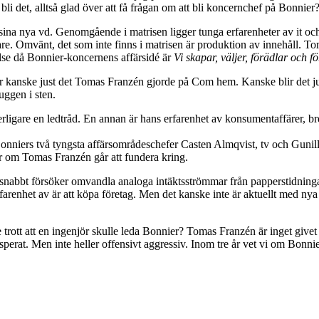
i det, alltså glad över att få frågan om att bli koncernchef på Bonnier? 
sina nya vd. Genomgående i matrisen ligger tunga erfarenheter av it oc
gare. Omvänt, det som inte finns i matrisen är produktion av innehåll. 
gelse då Bonnier-koncernens affärsidé är
Vi skapar, väljer, förädlar och 
r kanske just det Tomas Franzén gjorde på Com hem. Kanske blir det just
uggen i sten.
tterligare en ledtråd. En annan är hans erfarenhet av konsumentaffärer, 
 Bonniers två tyngsta affärsområdeschefer Casten Almqvist, tv och Gunill
er om Tomas Franzén går att fundera kring.
abbt försöker omvandla analoga intäktsströmmar från papperstidningarna 
farenhet av är att köpa företag. Men det kanske inte är aktuellt med n
trott att en ingenjör skulle leda Bonnier? Tomas Franzén är inget give
rat. Men inte heller offensivt aggressiv. Inom tre år vet vi om Bonnier