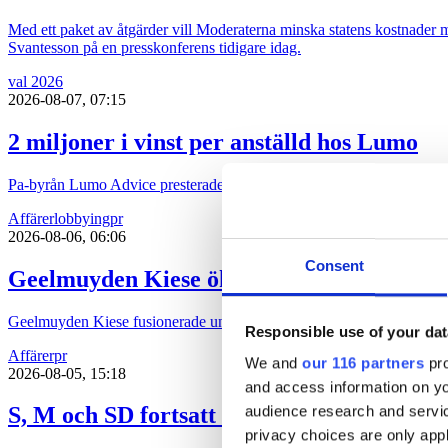
Med ett paket av åtgärder vill Moderaterna minska statens kostnader me
Svantesson på en presskonferens tidigare idag.
val 2026
2026-08-07, 07:15
2 miljoner i vinst per anställd hos Lumo
Pa-byrån Lumo Advice presterade en rörelsemarginal på 41 procent un
Affärer
lobbying
pr
2026-08-06, 06:06
Consent
Geelmuyden Kiese ökar – men vänder till f
Geelmuyden Kiese fusionerade under 2025 in förvärven Wikberg & Fri
Responsible use of your dat
Affärer
pr
We and
our 116 partners
pro
2026-08-05, 15:18
and access information on yo
audience research and servi
S, M och SD fortsatt ”underrepresenterad
privacy choices are only app