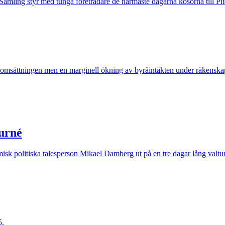
ling styr med tunga företrädare de närmaste dagarna kosorna till P
 omsättningen men en marginell ökning av byråintäkten under räkenska
turné
isk politiska talesperson Mikael Damberg ut på en tre dagar lång valtu
5.