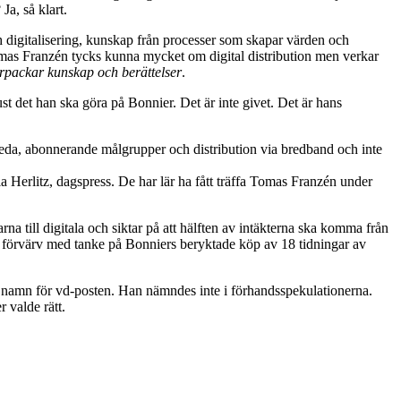
Ja, så klart.
h digitalisering, kunskap från processer som skapar värden och
Tomas Franzén tycks kunna mycket om digital distribution men verkar
förpackar kunskap och berättelser
.
 det han ska göra på Bonnier. Det är inte givet. Det är hans
breda, abonnerande målgrupper och distribution via bredband och inte
a Herlitz, dagspress. De har lär ha fått träffa Tomas Franzén under
till digitala och siktar på att hälften av intäkterna ska komma från
ya förvärv med tanke på Bonniers beryktade köp av 18 tidningar av
t namn för vd-posten. Han nämndes inte i förhandsspekulationerna.
 valde rätt.