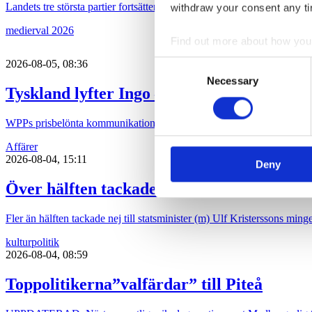
Landets tre största partier fortsätter att en lägre andel av artiklar / in
withdraw your consent any tim
medier
val 2026
Find out more about how your
2026-08-05, 08:36
Consent
We use cookies to personalis
Necessary
Selection
Tyskland lyfter Ingo – men fortsatta miljo
information about your use of
other information that you’ve
WPPs prisbelönta kommunikationsbyrå Ingo höjer omsättningen via ett 
Affärer
2026-08-04, 15:11
Deny
Över hälften tackade nej till statministern
Fler än hälften tackade nej till statsminister (m) Ulf Kristerssons mi
kultur
politik
2026-08-04, 08:59
Toppolitikerna”valfärdar” till Piteå