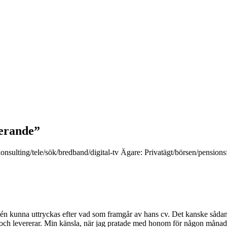
kerande”
ting/tele/sök/bredband/digital-tv Ägare: Privatägt/börsen/pensionsfon
n kunna uttryckas efter vad som framgår av hans cv. Det kanske sådan h
 och levererar. Min känsla, när jag pratade med honom för någon månad 