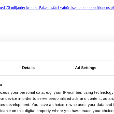
d 70 miljarder kronor. Paketet står i valrörelsen emot oppositionens pla
der 2025. Rörelsevinsten per medarbetare låg på 2,1 miljoner kronor.
Details
Ad Settings
örlust
sk och Hoc och ökade intäkterna men vände till en förlust.
a
cess your personal data, e.g. your IP-number, using technology
ur device in order to serve personalized ads and content, ad a
ces development. You have a choice in who uses your data and 
e” i medierna
licable on this digital property where you have made your choic