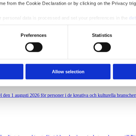
slag i medierna än deras opinionssiffror. Det visar siffror från Retriever f
e from the Cookie Declaration or by clicking on the Privacy trig
 personal data is processed and set your preferences in the
det
e content and ads, to provide social media features and to analy
Preferences
Statistics
nförluster
 our site with our social media, advertising and analytics partn
 provided to them or that they’ve collected from your use of their
tyskt uppdrag men dras fortsatt med miljonförluster.
Allow selection
s kulturmingel
ngel den 1 augusti 2026 för personer i de kreativa och kulturella bransc