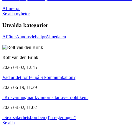
Affärer
pr
Se alla nyheter
Utvalda kategorier
Affärer
Annons
debatt
pr
Almedalen
Rolf van den Brink
2026-04-02, 12:45
Vad är det för fel på S kommunikation?
2025-06-19, 11:39
”Krisvarning när kvinnorna tar över politiken”
2025-04-02, 11:02
”Sex-säkerhetsbomben (l) i regeringen”
Se alla