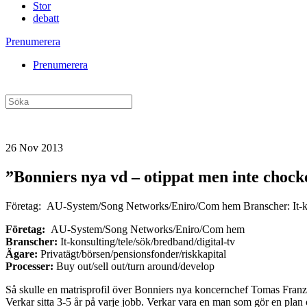
Stor
debatt
Prenumerera
Prenumerera
26 Nov 2013
”Bonniers nya vd – otippat men inte choc
Företag: AU-System/Song Networks/Eniro/Com hem Branscher: It-konsul
Företag:
AU-System/Song Networks/Eniro/Com hem
Branscher:
It-konsulting/tele/sök/bredband/digital-tv
Ägare:
Privatägt/börsen/pensionsfonder/riskkapital
Processer:
Buy out/sell out/turn around/develop
Så skulle en matrisprofil över Bonniers nya koncernchef Tomas Franzé
Verkar sitta 3-5 år på varje jobb. Verkar vara en man som gör en plan