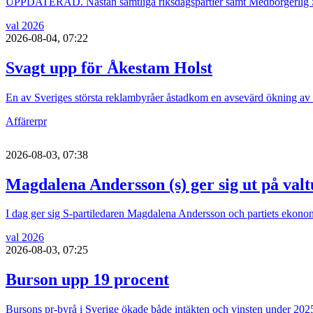
UPPDATERAD. Nästan samtliga riksdagspartier samt Medborgerlig Sam
val 2026
2026-08-04, 07:22
Svagt upp för Åkestam Holst
En av Sveriges största reklambyråer åstadkom en avsevärd ökning av
Affärer
pr
2026-08-03, 07:38
Magdalena Andersson (s) ger sig ut på val
I dag ger sig S-partiledaren Magdalena Andersson och partiets ekonom
val 2026
2026-08-03, 07:25
Burson upp 19 procent
Bursons pr-byrå i Sverige ökade både intäkten och vinsten under 202