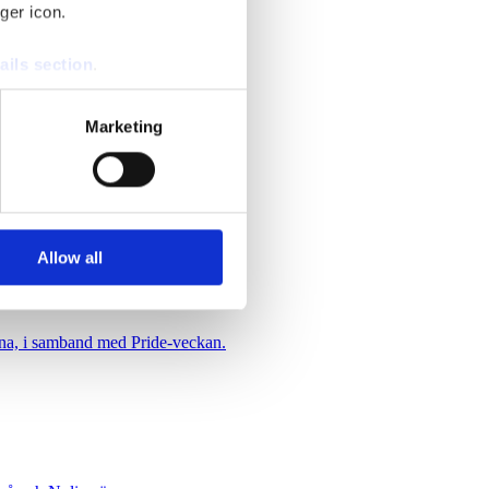
ör föregående vecka.
ger icon.
ails section
.
se our traffic. We also share
Marketing
ers who may combine it with
 services.
Allow all
herna, i samband med Pride-veckan.