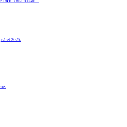
iteå och Noliamässan.
psåret 2025.
rné.