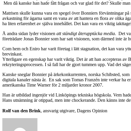
Men då kanske han hade fått frågan och var glad för det? Skulle man bl
Matrisen skulle kunna vara en spegel över Bonniers förväntningar på 
avkastning för ägarna samt en vana av att hantera en flora av olika ä
ha liten erfarenhet av själva innehållet. Det kan vara en viktig iaktta
Å andra sidan lyder visionen
att ständigt återupptäcka media
. Det va
företrädare Jonas Bonnier som har satt visionen, som därmed inte är h
Com hem och Eniro har varit företag i lätt stagnation, det kan vara y
brevinkast.
Ytterligare en egenskap har varit viktig. Det är att han accepteras av
rekryteringsprocessen. I så fall har de gjort tummen upp. Vad det säg
Kanske sneglar Bonnier på ärkekonkurrenten, norska Schibsted, som sn
digitala kanaler nästa år. En sak som Tomas Franzén inte verkar ha er
amerikanska Time Warner för 2 miljarder kronor 2007.
Han är utbildad ingenjör vid Linköpings tekniska högskola. Vem hade 
Hans utnämning är otippad, men inte chockerande. Den känns inte despe
Rolf van den Brink
, ansvarig utgivare, Dagens Opinion