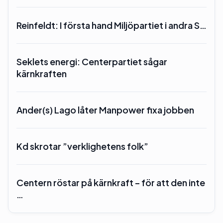
Reinfeldt: I första hand Miljöpartiet i andra S…
Seklets energi: Centerpartiet sågar
kärnkraften
Ander(s) Lago låter Manpower fixa jobben
Kd skrotar ”verklighetens folk”
Centern röstar på kärnkraft – för att den inte
…