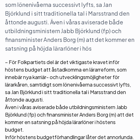
som lönenivåerna successivt lyfts, sa Jan
Björklund i sitt traditionella tal i Marsstrand den
åttonde augusti. Även i våras aviserade både
utbildningsministern Jabb Björklund (fp) och
finansminister Anders Borg (m) att det kommer en
satsning på höjda lärarlöner i hös
– För Folkpartiets del är det viktigaste kravet inför
höstens budget att åstadkomma en lärarreform, som
innebär nya karriär- och utvecklingsmöjligheter för
lärarkåren, samtidigt som lönenivåerna successivt lyfts,
sa Jan Björklund i sitt traditionella tal i Marsstrand den
åttonde augusti.
Även i våras aviserade både utbildningsministern Jabb
Björklund (fp) och finansminister Anders Borg (m) att det
kommer en satsning på höjda lärarlöner i höstens
budget.
Inför höstens budgetförhandlingar låter det annorlunda.