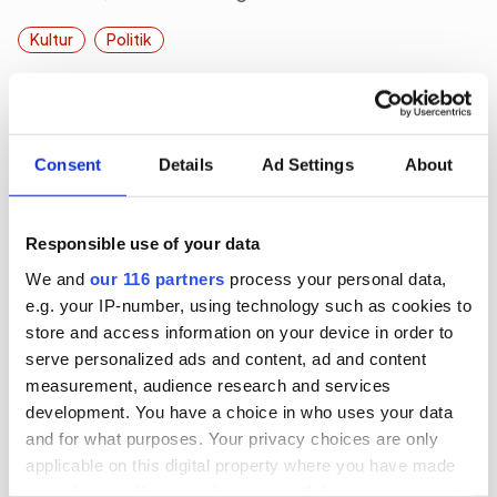
Kultur
Politik
2026-06-22, 06:28
Magdalena Andersson (s)
Consent
Details
Ad Settings
About
turistkampanjar
Nej det blir inte Botkyrka när partiledaren (s)
Responsible use of your data
Magdalena Andersson ger sig ut på en två dagars
We and
our 116 partners
process your personal data,
valturné i Sverige. Dock blir det flera klassiska
e.g. your IP-number, using technology such as cookies to
turistorter.
store and access information on your device in order to
serve personalized ads and content, ad and content
Politik
Val 2026
measurement, audience research and services
development. You have a choice in who uses your data
and for what purposes. Your privacy choices are only
2026-06-16, 07:48
applicable on this digital property where you have made
Gruvbolag och branschorganisation
your choices. You can change or withdraw your consent