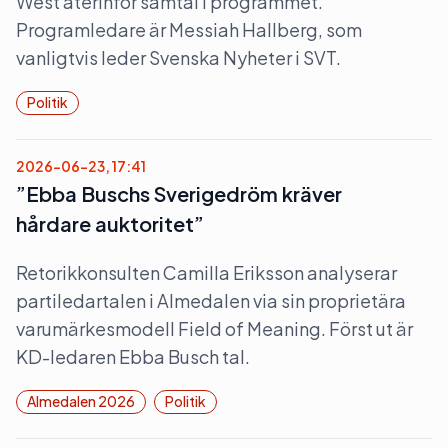
West återinför samtal i programmet.
Programledare är Messiah Hallberg, som
vanligtvis leder Svenska Nyheter i SVT.
Politik
2026-06-23, 17:41
”Ebba Buschs Sverigedröm kräver
hårdare auktoritet”
Retorikkonsulten Camilla Eriksson analyserar
partiledartalen i Almedalen via sin proprietära
varumärkesmodell Field of Meaning. Först ut är
KD-ledaren Ebba Busch tal.
Almedalen 2026
Politik