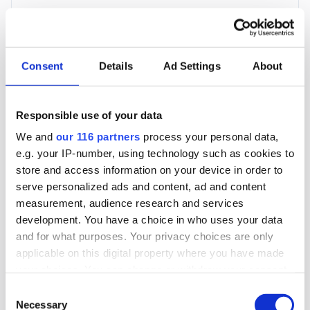
3 705 kr
För en mottagare
Consent
Details
Ad Settings
About
40 utgåvor under ett år
Responsible use of your data
Prenumerera
We and
our 116 partners
process your personal data,
e.g. your IP-number, using technology such as cookies to
*Moms (6 %) ingår i alla priser.
store and access information on your device in order to
serve personalized ads and content, ad and content
measurement, audience research and services
development. You have a choice in who uses your data
and for what purposes. Your privacy choices are only
applicable on this digital property where you have made
Företagspaket
your choices. You can change or withdraw your consent
any time from the Cookie Declaration or by clicking on
Consent
the Privacy trigger icon.
Necessary
Selection