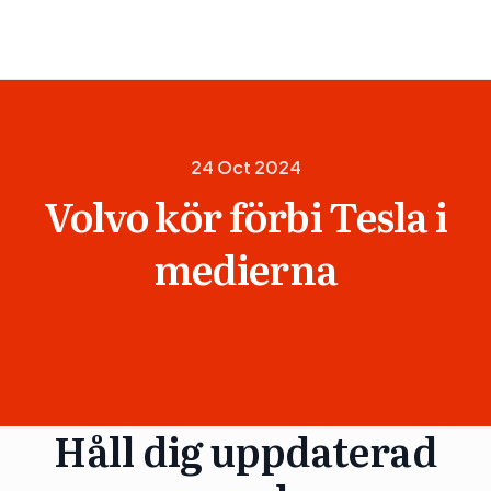
24 Oct 2024
Volvo kör förbi Tesla i
medierna
Håll dig uppdaterad