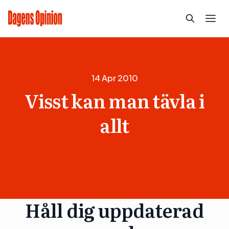
14 Apr 2010
Visst kan man tävla i
allt
Håll dig uppdaterad