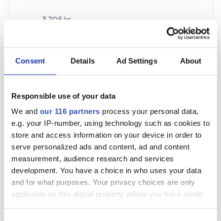
3 705 kr
För en mottagare
40 utgåvor under ett år
Consent
Details
Ad Settings
About
Prenumerera
Responsible use of your data
We and
our 116 partners
process your personal data,
*Moms (6 %) ingår i alla priser.
e.g. your IP-number, using technology such as cookies to
store and access information on your device in order to
serve personalized ads and content, ad and content
measurement, audience research and services
development. You have a choice in who uses your data
and for what purposes. Your privacy choices are only
Företagspaket
applicable on this digital property where you have made
your choices. You can change or withdraw your consent
any time from the Cookie Declaration or by clicking on
Consent