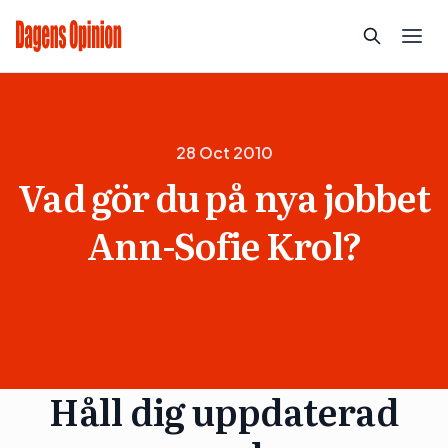
28 Oct 2010
Vad gör du på nya jobbet
Ann-Sofie Krol?
Håll dig uppdaterad