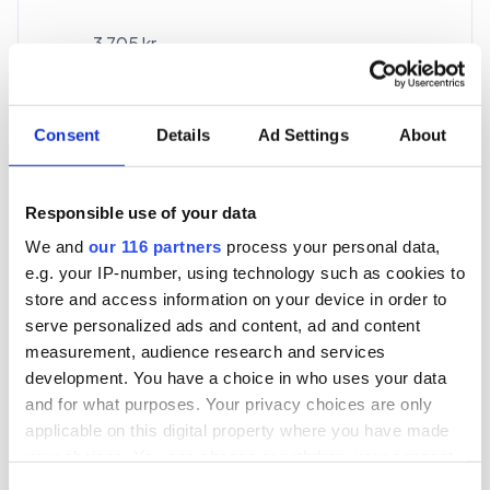
3 705 kr
För en mottagare
40 utgåvor under ett år
Consent
Details
Ad Settings
About
Prenumerera
Responsible use of your data
We and
our 116 partners
process your personal data,
*Moms (6 %) ingår i alla priser.
e.g. your IP-number, using technology such as cookies to
store and access information on your device in order to
serve personalized ads and content, ad and content
measurement, audience research and services
development. You have a choice in who uses your data
and for what purposes. Your privacy choices are only
Företagspaket
applicable on this digital property where you have made
your choices. You can change or withdraw your consent
any time from the Cookie Declaration or by clicking on
Consent