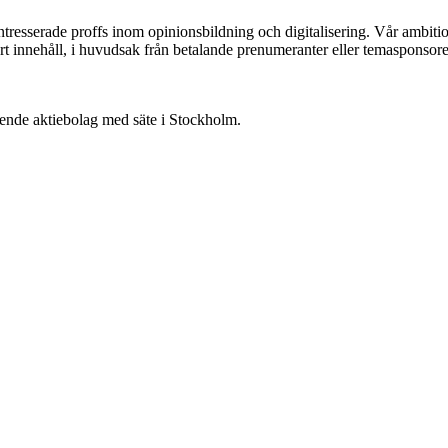
ntresserade proffs inom opinionsbildning och digitalisering. Vår ambit
vårt innehåll, i huvudsak från betalande prenumeranter eller temasponsore
oende aktiebolag med säte i Stockholm.