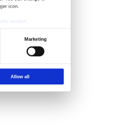
ger icon.
ails section
.
se our traffic. We also share
Marketing
ers who may combine it with
 services.
Allow all