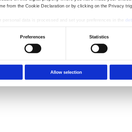
e from the Cookie Declaration or by clicking on the Privacy trig
 personal data is processed and set your preferences in the
det
e content and ads, to provide social media features and to analy
Preferences
Statistics
 our site with our social media, advertising and analytics partn
 provided to them or that they’ve collected from your use of their
Allow selection