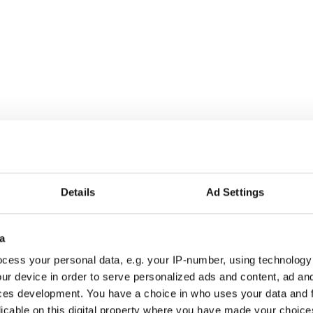
Details
Ad Settings
a
r alla som driver opinionsbildning och samhällsförändring, genom en pr
cess your personal data, e.g. your IP-number, using technology
ur device in order to serve personalized ads and content, ad a
ces development. You have a choice in who uses your data and 
licable on this digital property where you have made your choic