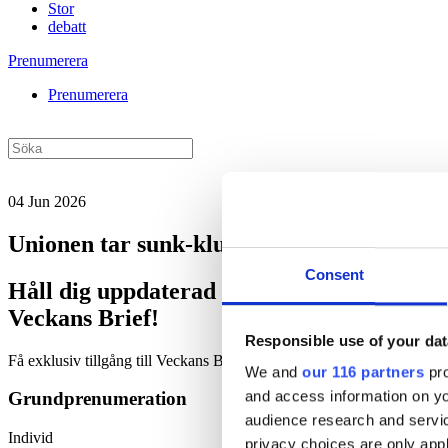
Stor
debatt
Prenumerera
Prenumerera
04 Jun 2026
Unionen tar sunk-klubb till Almedalen
Consent
Håll dig uppdaterad med
Veckans Brief!
Responsible use of your dat
Få exklusiv tillgång till Veckans Brief, den essentiella läsningen fö
We and
our 116 partners
pro
and access information on yo
Grundprenumeration
audience research and servi
Individ
privacy choices are only app