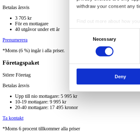
withdraw your consent any tim
Betalas årsvis
3 705 kr
Find out more about how your
För en mottagare
40 utgåvor under ett år
Consent
We use cookies to personalis
Necessary
Selection
Prenumerera
information about your use of
*Moms (6 %) ingår i alla priser.
other information that you’ve
Företagspaket
Större Företag
Deny
Betalas årsvis
Upp till nio mottagare: 5 995 kr
10-19 mottagare: 9 995 kr
20-40 mottagare: 17 495 kronor
Ta kontakt
*Moms 6 procent tillkommer alla priser