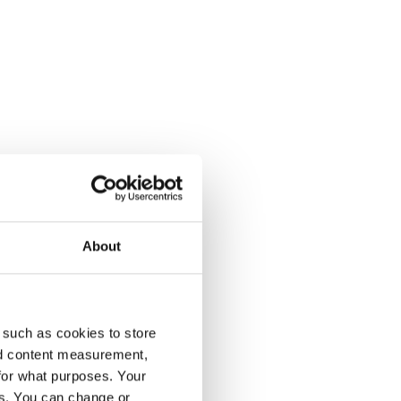
About
enumeration på Dagens Opinion.
 such as cookies to store
nd content measurement,
for what purposes. Your
es. You can change or