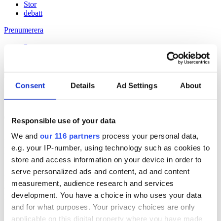
Stor
debatt
Prenumerera
Prenumerera
Consent
Details
Ad Settings
About
13 Jan 2010
Tydligare pension från nya myndigheten
Responsible use of your data
We and
our 116 partners
process your personal data,
Håll dig uppdaterad med
e.g. your IP-number, using technology such as cookies to
Veckans Brief!
store and access information on your device in order to
serve personalized ads and content, ad and content
Få exklusiv tillgång till Veckans Brief, den essentiella läsningen för
measurement, audience research and services
alla som driver opinionsbildning och samhällsförändring, genom en
development. You have a choice in who uses your data
prenumeration på Dagens Opinion.
and for what purposes. Your privacy choices are only
Grundprenumeration
applicable on this digital property where you have made