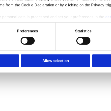
e from the Cookie Declaration or by clicking on the Privacy trig
 personal data is processed and set your preferences in the
det
e content and ads, to provide social media features and to analy
Preferences
Statistics
 our site with our social media, advertising and analytics partn
 provided to them or that they’ve collected from your use of their
Allow selection