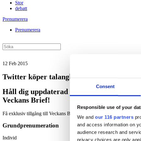
Stor
debatt
Prenumerera
Prenumerera
12 Feb 2015
Twitter köper talangbyrå
Consent
Håll dig uppdaterad med
Veckans Brief!
Responsible use of your dat
Få exklusiv tillgång till Veckans Brief, den essentiella läsningen fö
We and
our 116 partners
pro
and access information on yo
Grundprenumeration
audience research and servi
Individ
privacy choices are only app