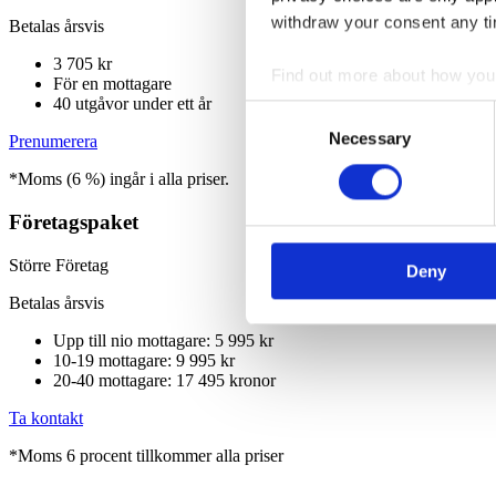
withdraw your consent any tim
Betalas årsvis
3 705 kr
Find out more about how your
För en mottagare
40 utgåvor under ett år
Consent
We use cookies to personalis
Necessary
Selection
Prenumerera
information about your use of
*Moms (6 %) ingår i alla priser.
other information that you’ve
Företagspaket
Större Företag
Deny
Betalas årsvis
Upp till nio mottagare: 5 995 kr
10-19 mottagare: 9 995 kr
20-40 mottagare: 17 495 kronor
Ta kontakt
*Moms 6 procent tillkommer alla priser