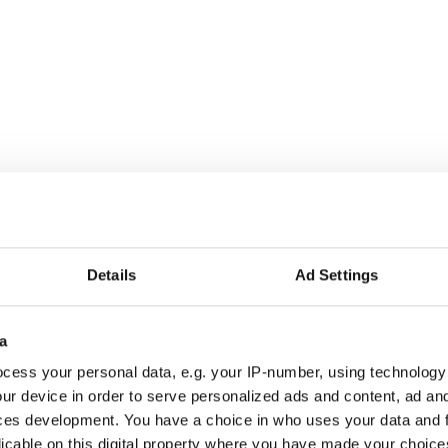
Details
Ad Settings
a
r alla som driver opinionsbildning och samhällsförändring, genom en pr
cess your personal data, e.g. your IP-number, using technology
ur device in order to serve personalized ads and content, ad a
ces development. You have a choice in who uses your data and 
licable on this digital property where you have made your choic