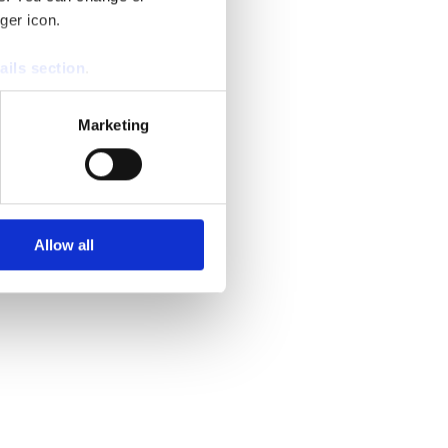
ger icon.
ails section
.
se our traffic. We also share
Marketing
ers who may combine it with
 services.
Allow all