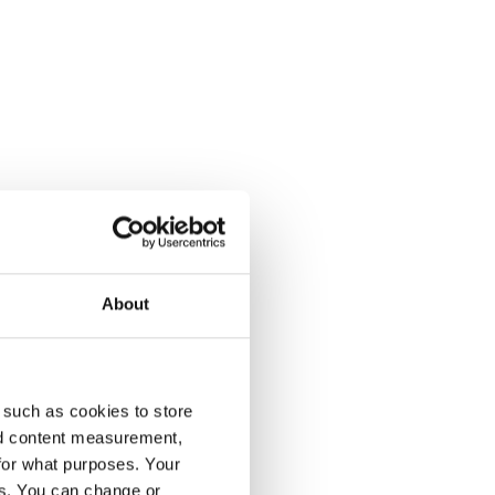
About
enumeration på Dagens Opinion.
 such as cookies to store
nd content measurement,
for what purposes. Your
es. You can change or