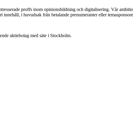
ntresserade proffs inom opinionsbildning och digitalisering. Vår ambit
vårt innehåll, i huvudsak från betalande prenumeranter eller temasponsore
oende aktiebolag med säte i Stockholm.