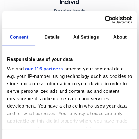
Individ
Betalas årsvis
3 705 kr
Consent
Details
Ad Settings
About
För en mottagare
40 utgåvor under ett år
Responsible use of your data
We and
our 116 partners
process your personal data,
Prenumerera
e.g. your IP-number, using technology such as cookies to
store and access information on your device in order to
*Moms (6 %) ingår i alla priser.
serve personalized ads and content, ad and content
measurement, audience research and services
development. You have a choice in who uses your data
and for what purposes. Your privacy choices are only
applicable on this digital property where you have made
your choices. You can change or withdraw your consent
Företagspaket
any time from the Cookie Declaration or by clicking on
Consent