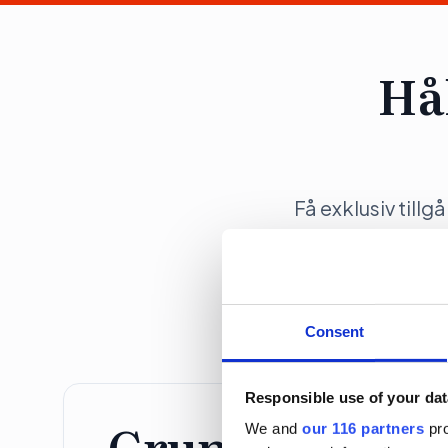
Hå
Få exklusiv tillg
opinionsbildni
Consent
Responsible use of your dat
Grundprenume
We and
our 116 partners
pro