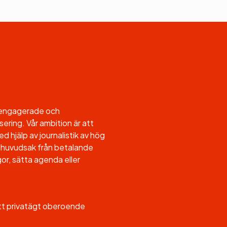
l engagerade och
sering. Vår ambition är att
d hjälp av journalistik av hög
, i huvudsak från betalande
or, sätta agenda eller
ett privatägt oberoende