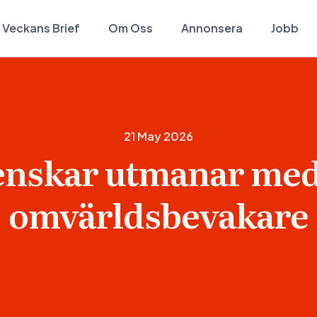
Veckans Brief
Om Oss
Annonsera
Jobb
21 May 2026
enskar utmanar med 
omvärldsbevakare