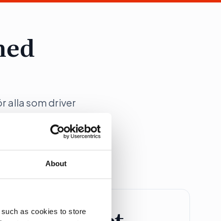
med
ör alla som driver
ation på Dagens
About
retagspaket
 such as cookies to store