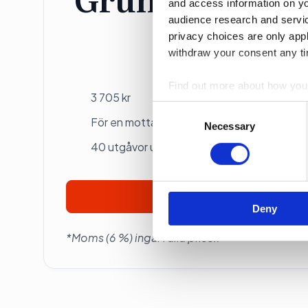
and access information on yo
audience research and servi
privacy choices are only app
Individ
withdraw your consent any tim
Betalas årsvis
Find out more about how your
3 705 kr
Consent
We use cookies to personalis
För en mottagare
Selection
Necessary
information about your use of
40 utgåvor under ett år
other information that you’ve
Prenumerera
Deny
*Moms (6 %) ingår i alla priser.