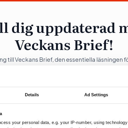
ll dig uppdaterad 
Veckans Brief!
ång till Veckans Brief, den essentiella läsningen f
ng och samhällsförändring, genom en prenumer
Opinion.
Details
Ad Settings
a
ration
Fö
cess your personal data, e.g. your IP-number, using technology