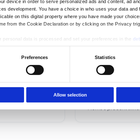
ur device in order to serve personalized ads and content, ad a
ces development. You have a choice in who uses your data and 
licable on this digital property where you have made your choic
e from the Cookie Declaration or by clicking on the Privacy trig
 personal data is processed and set your preferences in the
det
Upp till nio mottag
e content and ads, to provide social media features and to analy
10-19 mottagare: 9
Preferences
Statistics
 our site with our social media, advertising and analytics partn
20-40 mottagare: 
 provided to them or that they’ve collected from your use of their
Allow selection
*Moms 6 procent tillko