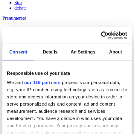
Stor
debatt
Prenumerera
Prenumerera
Consent
Details
Ad Settings
About
17 Mar 2010
Stora pr-byråers kunder vill byta byrå
Responsible use of your data
We and
our 116 partners
process your personal data,
Håll dig uppdaterad med
e.g. your IP-number, using technology such as cookies to
Veckans Brief!
store and access information on your device in order to
serve personalized ads and content, ad and content
Få exklusiv tillgång till Veckans Brief, den essentiella läsningen för
measurement, audience research and services
alla som driver opinionsbildning och samhällsförändring, genom en
development. You have a choice in who uses your data
prenumeration på Dagens Opinion.
and for what purposes. Your privacy choices are only
Grundprenumeration
applicable on this digital property where you have made