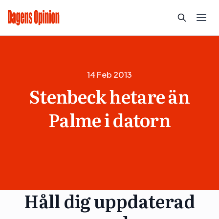
14 Feb 2013
Stenbeck hetare än
Palme i datorn
Håll dig uppdaterad