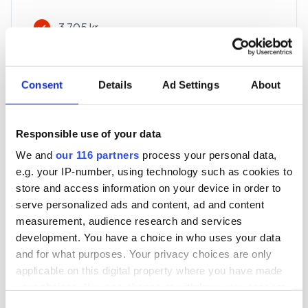
3 705 kr
För en mottagare
40 utgåvor under ett år
Consent
Details
Ad Settings
About
Prenumerera
Responsible use of your data
We and
our 116 partners
process your personal data,
*Moms (6 %) ingår i alla priser.
e.g. your IP-number, using technology such as cookies to
store and access information on your device in order to
serve personalized ads and content, ad and content
measurement, audience research and services
development. You have a choice in who uses your data
and for what purposes. Your privacy choices are only
Företagspaket
applicable on this digital property where you have made
your choices. You can change or withdraw your consent
any time from the Cookie Declaration or by clicking on
Consent