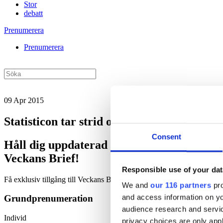
Stor
debatt
Prenumerera
Prenumerera
09 Apr 2015
Statisticon tar strid om SCB-affärer
Consent
Håll dig uppdaterad med
Veckans Brief!
Responsible use of your dat
Få exklusiv tillgång till Veckans Brief, den essentiella läsningen fö
We and
our 116 partners
pro
and access information on yo
Grundprenumeration
audience research and servi
Individ
privacy choices are only app