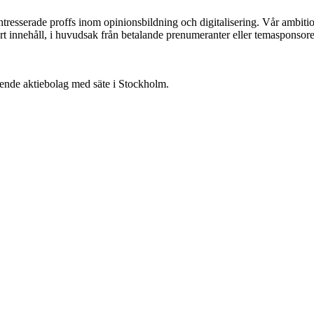
ntresserade proffs inom opinionsbildning och digitalisering. Vår ambit
vårt innehåll, i huvudsak från betalande prenumeranter eller temasponsore
oende aktiebolag med säte i Stockholm.