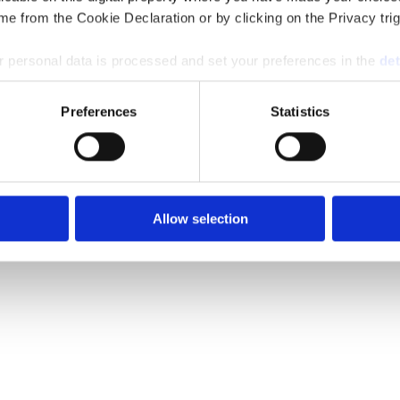
e from the Cookie Declaration or by clicking on the Privacy trig
 personal data is processed and set your preferences in the
det
e content and ads, to provide social media features and to analy
Preferences
Statistics
 our site with our social media, advertising and analytics partn
 provided to them or that they’ve collected from your use of their
Allow selection