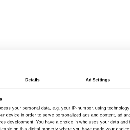
Details
Ad Settings
a
r alla som driver opinionsbildning och samhällsförändring, genom en pr
cess your personal data, e.g. your IP-number, using technology
ur device in order to serve personalized ads and content, ad a
ces development. You have a choice in who uses your data and 
licable on this digital property where you have made your choic