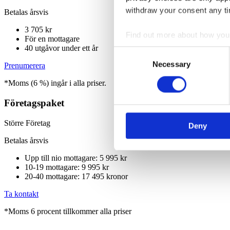
withdraw your consent any tim
Betalas årsvis
3 705 kr
Find out more about how your
För en mottagare
40 utgåvor under ett år
Consent
We use cookies to personalis
Necessary
Selection
Prenumerera
information about your use of
*Moms (6 %) ingår i alla priser.
other information that you’ve
Företagspaket
Större Företag
Deny
Betalas årsvis
Upp till nio mottagare: 5 995 kr
10-19 mottagare: 9 995 kr
20-40 mottagare: 17 495 kronor
Ta kontakt
*Moms 6 procent tillkommer alla priser