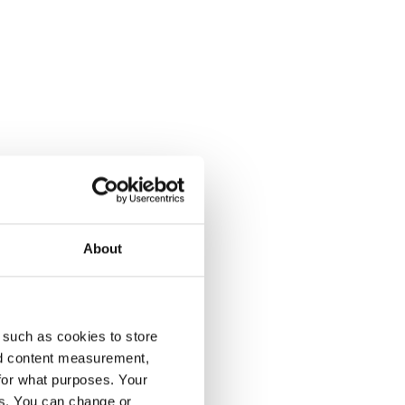
About
enumeration på Dagens Opinion.
 such as cookies to store
nd content measurement,
for what purposes. Your
es. You can change or