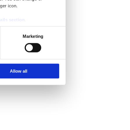
ger icon.
ails section
.
se our traffic. We also share
Marketing
ers who may combine it with
 services.
Allow all