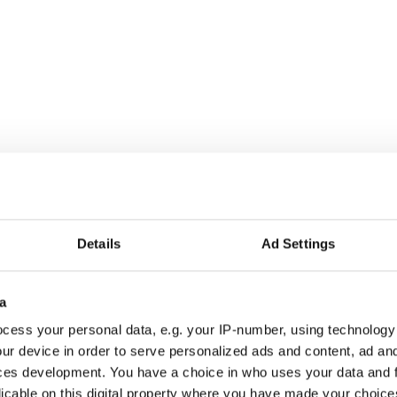
Details
Ad Settings
a
r alla som driver opinionsbildning och samhällsförändring, genom en pr
cess your personal data, e.g. your IP-number, using technology
ur device in order to serve personalized ads and content, ad a
ces development. You have a choice in who uses your data and 
licable on this digital property where you have made your choic