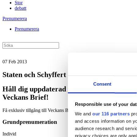
Stor
debatt
Prenumerera
Prenumerera
07 Feb 2013
Staten och Schyffert backar
Consent
Håll dig uppdaterad med
Veckans Brief!
Responsible use of your dat
Få exklusiv tillgång till Veckans Brief, den essentiella läsningen fö
We and
our 116 partners
pro
and access information on yo
Grundprenumeration
audience research and servi
Individ
privacy choices are only app