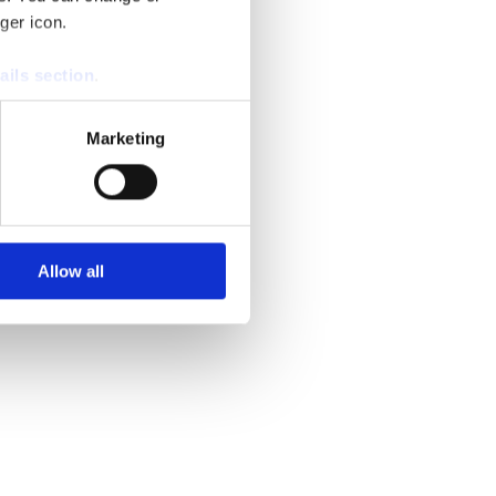
ger icon.
ails section
.
se our traffic. We also share
Marketing
ers who may combine it with
 services.
Allow all