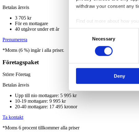
withdraw your consent any tim
Betalas årsvis
3 705 kr
Find out more about how your
För en mottagare
40 utgåvor under ett år
Consent
We use cookies to personalis
Necessary
Selection
Prenumerera
information about your use of
*Moms (6 %) ingår i alla priser.
other information that you’ve
Företagspaket
Större Företag
Deny
Betalas årsvis
Upp till nio mottagare: 5 995 kr
10-19 mottagare: 9 995 kr
20-40 mottagare: 17 495 kronor
Ta kontakt
*Moms 6 procent tillkommer alla priser