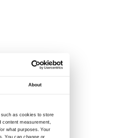
About
enumeration på Dagens Opinion.
 such as cookies to store
nd content measurement,
for what purposes. Your
es. You can change or