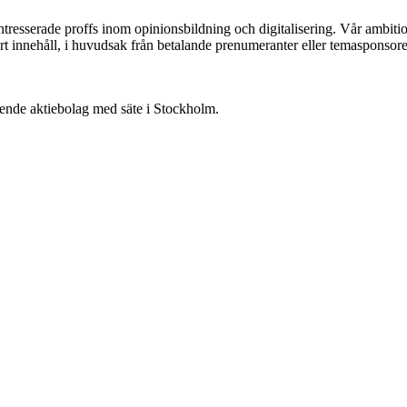
ntresserade proffs inom opinionsbildning och digitalisering. Vår ambit
vårt innehåll, i huvudsak från betalande prenumeranter eller temasponsore
oende aktiebolag med säte i Stockholm.