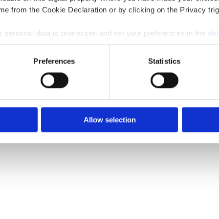
e from the Cookie Declaration or by clicking on the Privacy trig
 personal data is processed and set your preferences in the
det
e content and ads, to provide social media features and to analy
Preferences
Statistics
 our site with our social media, advertising and analytics partn
 provided to them or that they’ve collected from your use of their
Allow selection