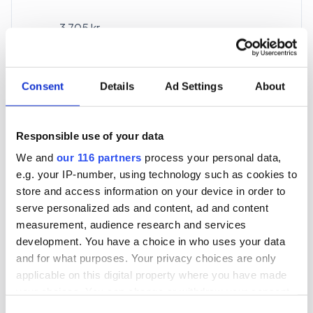
3 705 kr
För en mottagare
40 utgåvor under ett år
Consent
Details
Ad Settings
About
Prenumerera
Responsible use of your data
We and
our 116 partners
process your personal data,
*Moms (6 %) ingår i alla priser.
e.g. your IP-number, using technology such as cookies to
store and access information on your device in order to
serve personalized ads and content, ad and content
measurement, audience research and services
development. You have a choice in who uses your data
and for what purposes. Your privacy choices are only
Företagspaket
applicable on this digital property where you have made
your choices. You can change or withdraw your consent
any time from the Cookie Declaration or by clicking on
Consent