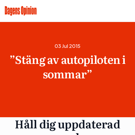
03 Jul 2015
”Stäng av autopiloten i
sommar”
Håll dig uppdaterad