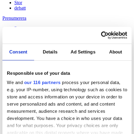
Stor
debatt
Prenumerera
Prenumerera
Consent
Details
Ad Settings
About
23 Oct 2014
Sjöbo håller i sin tidning
Responsible use of your data
We and
our 116 partners
process your personal data,
Håll dig uppdaterad med
e.g. your IP-number, using technology such as cookies to
Veckans Brief!
store and access information on your device in order to
serve personalized ads and content, ad and content
Få exklusiv tillgång till Veckans Brief, den essentiella läsningen för
measurement, audience research and services
alla som driver opinionsbildning och samhällsförändring, genom en
development. You have a choice in who uses your data
prenumeration på Dagens Opinion.
and for what purposes. Your privacy choices are only
Grundprenumeration
applicable on this digital property where you have made